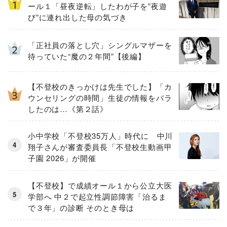
ール１「昼夜逆転」したわが子を”夜遊
び”に連れ出した母の気づき
「正社員の落とし穴」シングルマザーを
待っていた“魔の２年間”【後編】
【不登校のきっかけは先生でした】「カ
ウンセリングの時間」生徒の情報をバラ
したのは…《第２話》
小中学校「不登校35万人」時代に 中川
翔子さんが審査委員長「不登校生動画甲
子園 2026」が開催
【不登校】で成績オール１から公立大医
学部へ 中２で起立性調節障害「治るま
で３年」の診断 そのとき母は