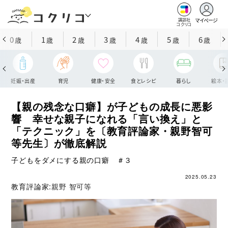
マイページ
講談社
コクリコ
0
1
2
3
4
5
6
歳
歳
歳
歳
歳
歳
歳
妊娠・出産
育児
健康・安全
食とレシピ
暮らし
絵本・
【親の残念な口癖】が子どもの成長に悪影
響 幸せな親子になれる「言い換え」と
「テクニック」を〔教育評論家・親野智可
等先生〕が徹底解説
子どもをダメにする親の口癖 ＃３
2025.05.23
教育評論家:
親野 智可等