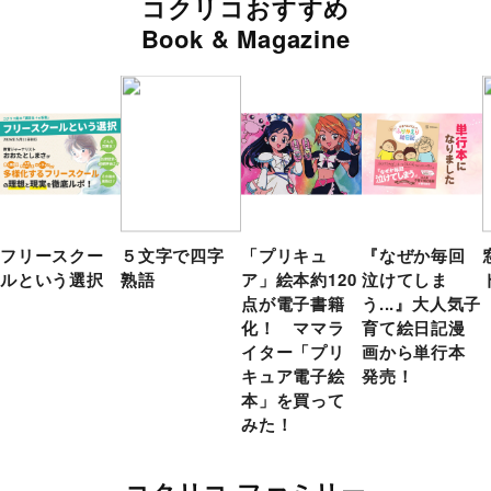
コクリコおすすめ
Book & Magazine
フリースクー
５文字で四字
「プリキュ
『なぜか毎回
ルという選択
熟語
ア」絵本約120
泣けてしま
点が電子書籍
う...』大人気子
化！ ママラ
育て絵日記漫
イター「プリ
画から単行本
キュア電子絵
発売！
本」を買って
みた！