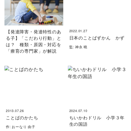
【発達障害・発達特性のあ
2022.01.27
日本のことばずかん かず
る子】「こだわり行動」と
は？ 種類・原因・対応を
監: 神永 曉
「療育の専門家」が解説
2013.07.26
2024.07.10
ことばのかたち
ちいかわドリル 小学３年
生の国語
作: おーなり 由子