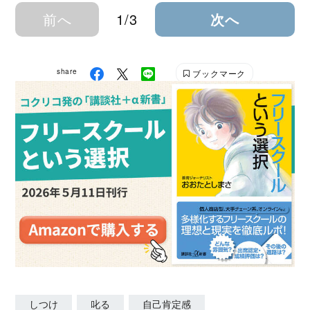
前へ
1/3
次へ
share
ブックマーク
しつけ
叱る
自己肯定感