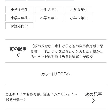
小学１年生
小学２年生
小学３年生
小学４年生
小学５年生
小学６年生
保護者向け
【親の残念な口癖】が子どもの自己肯定感に悪
前の記事
影響 「我が子が友だちとケンカした」親がと
るべき正解の対応〔教育評論家〕が伝授
カテゴリ
TOPへ
次の記事
史上初！「学習参考書」漫画『ガクサン』１～
16巻発売中！