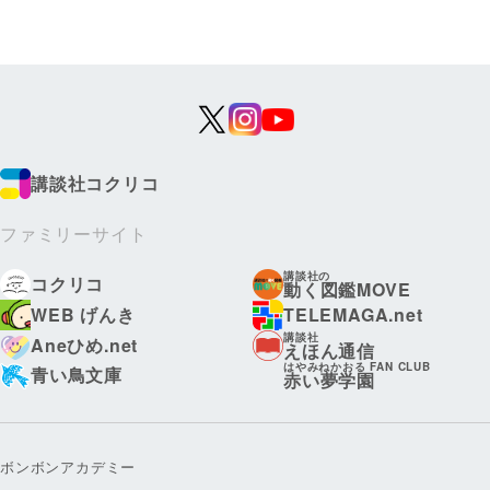
講談社コクリコ
ファミリーサイト
講談社の
コクリコ
動く図鑑MOVE
WEB げんき
TELEMAGA.net
講談社
Aneひめ.net
えほん通信
はやみねかおる FAN CLUB
青い鳥文庫
赤い夢学園
ボンボンアカデミー