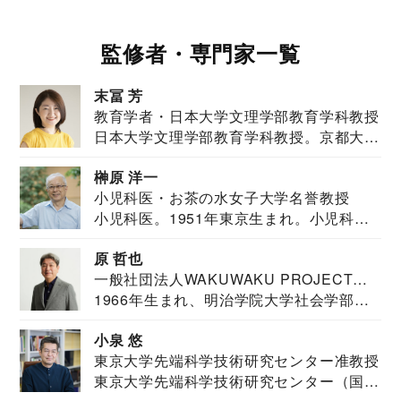
監修者・専門家一覧
末冨 芳
教育学者・日本大学文理学部教育学科教授
日本大学文理学部教育学科教授。京都大学
教育学部卒業...
榊原 洋一
小児科医・お茶の水女子大学名誉教授
小児科医。1951年東京生まれ。小児科
医。東京大学...
原 哲也
一般社団法人WAKUWAKU PROJECT
1966年生まれ、明治学院大学社会学部福
JAPAN代表・言語聴覚士・社会福祉士
祉学科卒業...
小泉 悠
東京大学先端科学技術研究センター准教授
東京大学先端科学技術研究センター（国際