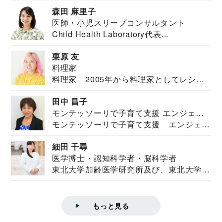
安全保障構想...
森田 麻里子
医師・小児スリープコンサルタント
Child Health Laboratory代表...
栗原 友
料理家
料理家 2005年から料理家としてレシピ
を紹介。東...
田中 昌子
モンテッソーリで子育て支援 エンジェル
モンテッソーリで子育て支援 エンジェル
ズハウス研究所所長
ズハウス研究...
細田 千尋
医学博士・認知科学者・脳科学者
東北大学加齢医学研究所及び、東北大学大
学院情報科学...
もっと見る