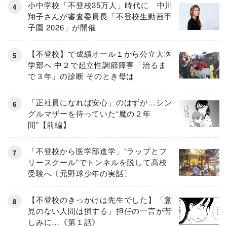
小中学校「不登校35万人」時代に 中川
翔子さんが審査委員長「不登校生動画甲
子園 2026」が開催
【不登校】で成績オール１から公立大医
学部へ 中２で起立性調節障害「治るま
で３年」の診断 そのとき母は
「正社員になれば安心」のはずが…シン
グルマザーを待っていた“魔の２年
間”【前編】
「不登校から医学部進学」“ラップとフ
リースクール”でトンネルを脱して高校
受験へ〔元野球少年の実話〕
【不登校のきっかけは先生でした】「意
見のない人間は損する」担任の一言が苦
しみに…《第１話》