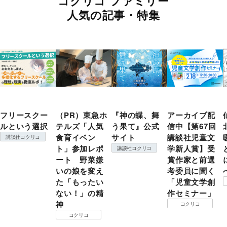
コクリコ ファミリー
人気の記事・特集
フリースクー
（PR）東急ホ
『神の蝶、舞
アーカイブ配
ルという選択
テルズ「人気
う果て』公式
信中【第67回
食育イベン
サイト
講談社児童文
講談社コクリコ
ト」参加レポ
学新人賞】受
講談社コクリコ
ート 野菜嫌
賞作家と前選
いの娘を変え
考委員に聞く
た「もったい
「児童文学創
ない！」の精
作セミナー」
神
コクリコ
コクリコ