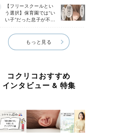
《第１話》
【フリースクールとい
う選択】保育園では“い
い子”だった息子が不登
校に…小学校入学後に
見えたSOS《第１話》
もっと見る
コクリコおすすめ
インタビュー & 特集