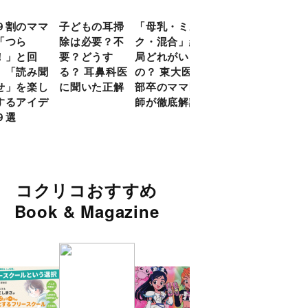
９割のママ
子どもの耳掃
「母乳・ミル
前頭葉の発達
現役
「つら
除は必要？不
ク・混合」結
ピークは10
談員
！」と回
要？どうす
局どれがいい
代！ 脳科学
に偏
 「読み聞
る？ 耳鼻科医
の？ 東大医学
的に子どもの
い」
せ」を楽し
に聞いた正解
部卒のママ医
「ならいご
由
するアイデ
師が徹底解説
と」を検証
９選
コクリコおすすめ
Book & Magazine