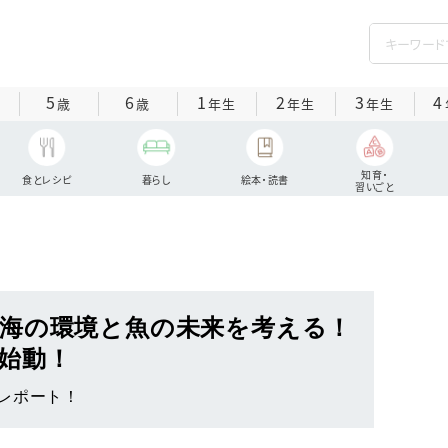
5
6
1
2
3
4
歳
歳
年生
年生
年生
知育・
食とレシピ
暮らし
絵本・読書
習いごと
海の環境と魚の未来を考える！
始動！
レポート！