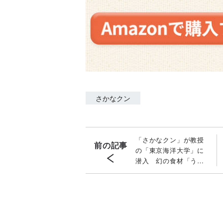
さかなクン
「さかなクン」が教授
前の記事
の「東京海洋大学」に
潜入 幻の食材「うみ
がめ」の肉を食べてみ
た