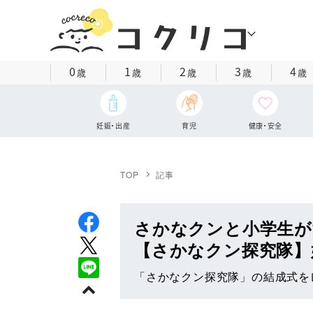
0
1
2
3
4
歳
歳
歳
歳
歳
妊娠・出産
育児
健康・安全
TOP
記事
さかなクンと小学生が
【さかなクン探究隊】
「さかなクン探究隊」の結成式を