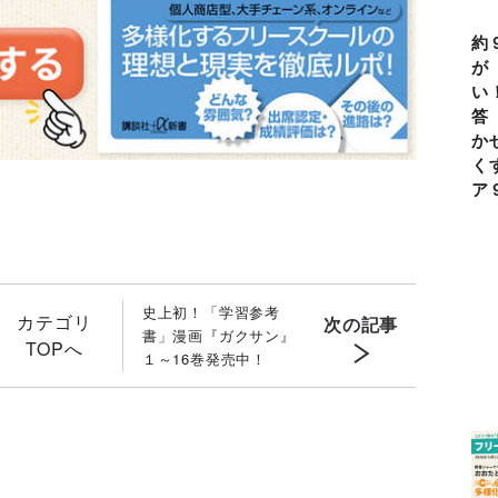
約
が
い
答
か
く
ア
史上初！「学習参考
カテゴリ
次の記事
書」漫画『ガクサン』
TOPへ
１～16巻発売中！