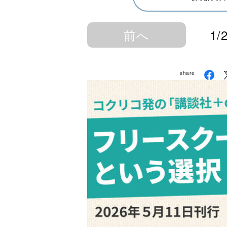
前へ
1/
share