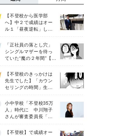
【不登校から医学部
へ】中２で成績はオー
ル１「昼夜逆転」した
わが子を”夜遊び”に連れ
出した母の気づき
「正社員の落とし穴」
シングルマザーを待っ
ていた“魔の２年間”【後
編】
【不登校のきっかけは
先生でした】「カウン
セリングの時間」生徒
の情報をバラしたの
は…《第２話》
小中学校「不登校35万
人」時代に 中川翔子
さんが審査委員長「不
登校生動画甲子園
2026」が開催
【不登校】で成績オー