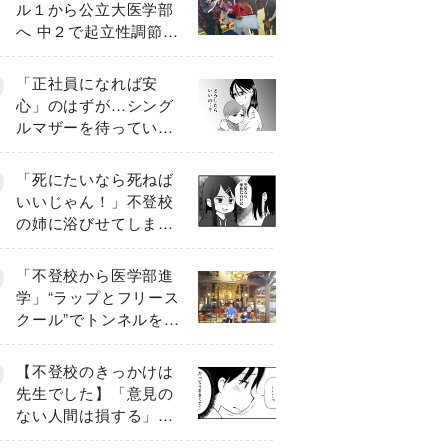
ル１から公立大医学部
へ 中２で起立性調節障
害「治るまで３年」の
診断 そのとき母は
「正社員になれば安
心」のはずが…シング
ルマザーを待ってい
た“魔の２年間”【前編】
「死にたいなら死ねば
いいじゃん！」不登校
の姉に浴びせてしまっ
た言葉【番外編・後
編】
「不登校から医学部進
学」“ラップとフリース
クール”でトンネルを脱
して高校受験へ〔元野
球少年の実話〕
【不登校のきっかけは
先生でした】「意見の
ない人間は損する」担
任の一言が苦しみに…