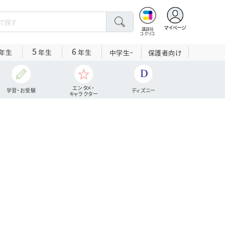
マイページ
講談社
コクリコ
5
6
年生
年生
年生
中学生~
保護者向け
エンタメ・
学習・お受験
ディズニー
キャラクター