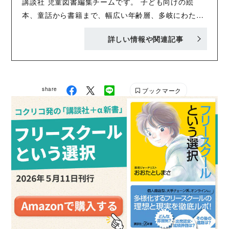
講談社 児童図書編集チームです。 子ども向けの絵
本、童話から書籍まで、幅広い年齢層、多岐にわたる
内容で、「おもしろくてタメになる」書籍を刊行中！
詳しい情報や関連記事
Twitter :@Kodansha_jidou YA! Entertainmentの
Twitter :@KODANSHA_YA_PR
share
ブックマーク