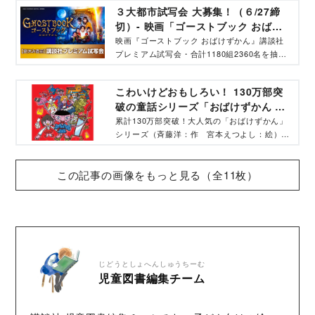
３大都市試写会 大募集！（６/27締
切）- 映画「ゴーストブック おばけ
ずかん」
映画『ゴーストブック おばけずかん』講談社
プレミアム試写会・合計1180組2360名を抽選
でご招待！『ALWAYS 三丁目の夕日』
『DESTINY 鎌倉ものがたり』の山崎貴監督が
こわいけどおもしろい！ 130万部突
贈る究極の異世界冒険ファンタジー＜作品概要
破の童話シリーズ「おばけずかん 」
＞出演：城桧吏 柴崎楓雅 サニーマックレン
- コクリコ［cocreco］
ドン 吉村文香 神木隆之介 新垣結衣、監
累計130万部突破！大人気の「おばけずかん」
督・脚本・VFX・ストーリー原案・キャラクタ
シリーズ（斉藤洋：作 宮本えつよし：絵）
ーデザイン：山崎貴、音楽：佐藤直紀、原作：
は、たのしいおばけがいっぱい登場する、「図
斉藤洋・作 宮本えつよし・絵 『おばけずか
鑑」という名前の童話です。
この記事の画像をもっと見る（全11枚）
ん』シリーズ（講談社刊）
じどうとしょへんしゅうちーむ
児童図書編集チーム