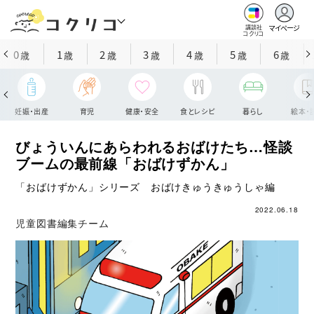
マイページ
講談社
コクリコ
0
1
2
3
4
5
6
歳
歳
歳
歳
歳
歳
歳
妊娠・出産
育児
健康・安全
食とレシピ
暮らし
絵本・
びょういんにあらわれるおばけたち…怪談
ブームの最前線「おばけずかん」
「おばけずかん」シリーズ おばけきゅうきゅうしゃ編
2022.06.18
児童図書編集チーム