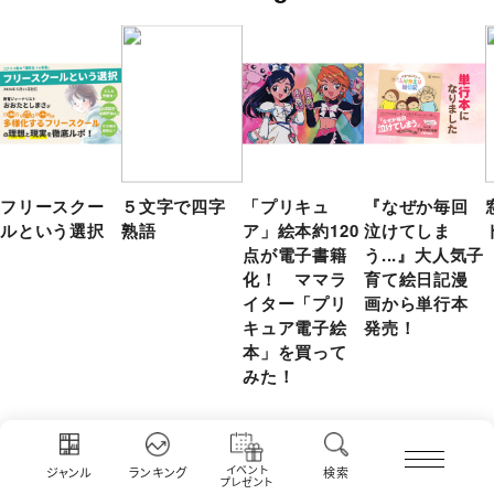
フリースクー
５文字で四字
「プリキュ
『なぜか毎回
ルという選択
熟語
ア」絵本約120
泣けてしま
点が電子書籍
う...』大人気子
化！ ママラ
育て絵日記漫
イター「プリ
画から単行本
キュア電子絵
発売！
本」を買って
みた！
コクリコ ファミリー
人気の記事・特集
イベント
ジャンル
ランキング
検索
プレゼント