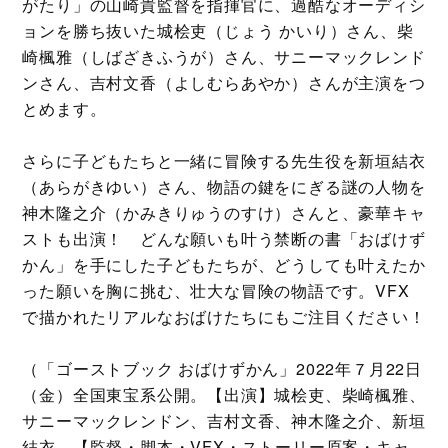
がたり」の山崎貴監督を指揮官に、過酷なオーディシ
ョンを勝ち抜いた城桧吏（じょう かいり）さん、柴
崎楓雅（しばざきふうが）さん、サニーマックレンド
ンさん、吉村文香（よしむらあやか）さんが主演をつ
とめます。
さらに子どもたちと一緒に冒険する先生役を新垣結衣
（あらがきゆい）さん、物語の鍵をにぎる謎の人物を
神木隆之介（かみきりゅうのすけ）さんと、豪華キャ
ストも出演！ どんな願いも叶う禁断の書「おばけず
かん」を手にした子どもたちが、どうしても叶えたか
った願いを胸に挑む、壮大な冒険の物語です。VFX
で描かれたリアルなおばけたちにもご注目ください！
（「ゴーストブック おばけずかん」2022年７月22日
（金）全国東宝系公開。【出演】城桧吏、柴崎楓雅、
サニーマックレンドン、吉村文香、神木隆之介、新垣
結衣。【監督・脚本・VFX・ストーリー原案・キャ