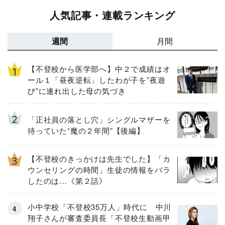
人気記事・連載ランキング
週間
月間
【不登校から医学部へ】中２で成績はオ
ール１「昼夜逆転」したわが子を”夜遊
び”に連れ出した母の気づき
「正社員の落とし穴」シングルマザーを
待っていた“魔の２年間”【後編】
【不登校のきっかけは先生でした】「カ
ウンセリングの時間」生徒の情報をバラ
したのは…《第２話》
小中学校「不登校35万人」時代に 中川
翔子さんが審査委員長「不登校生動画甲