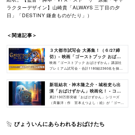
ラクターデザイン】山崎貴「ALWAYS 三丁目の夕
日」「DESTINY 鎌倉ものがたり」）
＜関連記事＞
３大都市試写会 大募集！（６/27締
切）- 映画「ゴーストブック おばけ
ずかん」
映画『ゴーストブック おばけずかん』講談社
プレミアム試写会・合計1180組2360名を抽選
でご招待！『ALWAYS 三丁目の夕日』
『DESTINY 鎌倉ものがたり』の山崎貴監督が
新垣結衣・神木隆之介・城桧吏ら出
贈る究極の異世界冒険ファンタジー＜作品概要
演「おばけずかん」映画化！ - コク
＞出演：城桧吏 柴崎楓雅 サニーマックレン
リコ［cocreco］
ドン 吉村文香 神木隆之介 新垣結衣、監
累計130万部突破「おばけずかん」シリーズ
督・脚本・VFX・ストーリー原案・キャラクタ
（斉藤洋：作 宮本えつよし：絵）が「ゴース
ーデザイン：山崎貴、音楽：佐藤直紀、原作：
トブック おばけずかん」となって映画化
斉藤洋・作 宮本えつよし・絵 『おばけずか
（2022年全国東宝系公開）。【出演】城桧
ん』シリーズ（講談社刊）
吏、柴崎楓雅、サニー・マックレンドン、吉村
びょういんにあらわれるおばけたち
文香、神木隆之介、新垣結衣。【監督・脚本・
VFX】山崎貴「ALWAYS 三丁目の夕日」