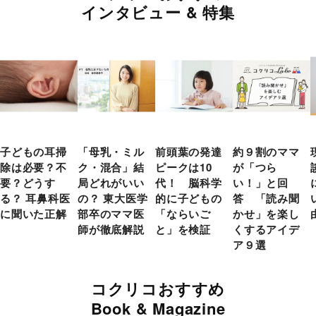
インタビュー & 特集
子どもの耳掃
「母乳・ミル
前頭葉の発達
約９割のママ
除は必要？不
ク・混合」結
ピークは10
が「つら
要？どうす
局どれがいい
代！ 脳科学
い！」と回
る？ 耳鼻科医
の？ 東大医学
的に子どもの
答 「読み聞
に聞いた正解
部卒のママ医
「ならいご
かせ」を楽し
師が徹底解説
と」を検証
くするアイデ
ア９選
コクリコおすすめ
Book & Magazine