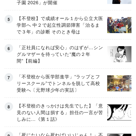
子園 2026」が開催
【不登校】で成績オール１から公立大医
学部へ 中２で起立性調節障害「治るま
で３年」の診断 そのとき母は
「正社員になれば安心」のはずが…シン
グルマザーを待っていた“魔の２年
間”【前編】
「不登校から医学部進学」“ラップとフ
リースクール”でトンネルを脱して高校
受験へ〔元野球少年の実話〕
【不登校のきっかけは先生でした】「意
見のない人間は損する」担任の一言が苦
しみに…《第１話》
「死にたいなら死ねばいいじゃん！」不