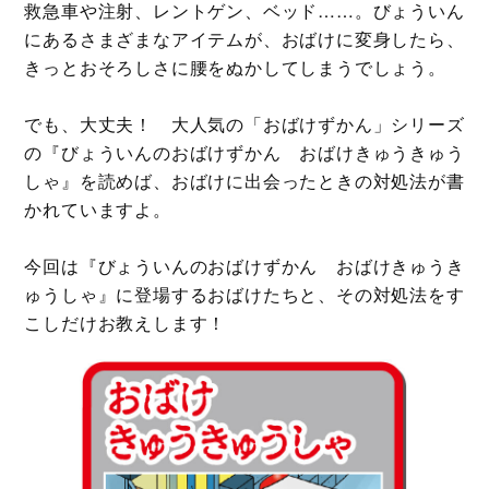
救急車や注射、レントゲン、ベッド……。びょういん
「DESTINY 鎌倉物語」「寄生獣」など。
にあるさまざまなアイテムが、おばけに変身したら、
きっとおそろしさに腰をぬかしてしまうでしょう。
でも、大丈夫！ 大人気の「おばけずかん」シリーズ
の『びょういんのおばけずかん おばけきゅうきゅう
しゃ』を読めば、おばけに出会ったときの対処法が書
かれていますよ。
今回は『びょういんのおばけずかん おばけきゅうき
ゅうしゃ』に登場するおばけたちと、その対処法をす
こしだけお教えします！