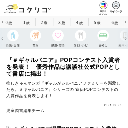
マイページ
講談社
コクリコ
0
1
2
3
4
5
6
歳
歳
歳
歳
歳
歳
歳
妊娠・出産
育児
健康・安全
食とレシピ
暮らし
絵本・
『＃ギャルバニア』POPコンテスト入賞者
を発表！ 優秀作品は講談社公式POPとし
て書店に掲出！
推しきゅんマンガ『ギャルがシルバニアファミリーを溺愛し
たら。＃ギャルバニア』シリーズの 宣伝POPコンテストの
入賞作品を発表します！
2024.09.26
児童図書編集チーム