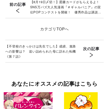
【8月19日〆切！】図書カードがもらえるよ！
前の記事
SNS万バズ大人気漫画『＃ギャルバニア』の宣
伝POPコンテストを開催！ 優秀作品は講談社
公式POPとして書店に掲出！
カテゴリ
TOPへ
【不登校のきっかけは先生でした】成績、進路
次の記事
への影響は？ 追い詰められた母に訪れた転機
《第７話》
あなたにオススメの記事はこちら