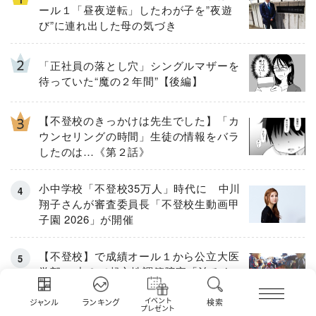
ール１「昼夜逆転」したわが子を”夜遊
び”に連れ出した母の気づき
「正社員の落とし穴」シングルマザーを
待っていた“魔の２年間”【後編】
【不登校のきっかけは先生でした】「カ
ウンセリングの時間」生徒の情報をバラ
したのは…《第２話》
小中学校「不登校35万人」時代に 中川
翔子さんが審査委員長「不登校生動画甲
子園 2026」が開催
【不登校】で成績オール１から公立大医
学部へ 中２で起立性調節障害「治るま
で３年」の診断 そのとき母は
イベント
ジャンル
ランキング
検索
プレゼント