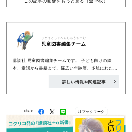
この記事の画像をもっと見る（全16枚）
じどうとしょへんしゅうちーむ
児童図書編集チーム
講談社 児童図書編集チームです。 子ども向けの絵
本、童話から書籍まで、幅広い年齢層、多岐にわたる
内容で、「おもしろくてタメになる」書籍を刊行中！
詳しい情報や関連記事
Twitter :@Kodansha_jidou YA! Entertainmentの
Twitter :@KODANSHA_YA_PR
share
ブックマーク