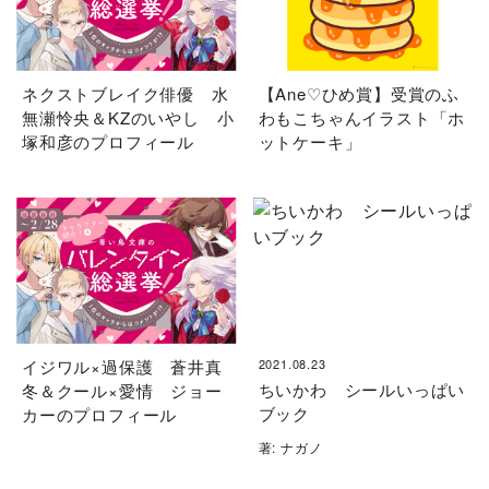
ネクストブレイク俳優 水
【Ane♡ひめ賞】受賞のふ
無瀬怜央＆KZのいやし 小
わもこちゃんイラスト「ホ
塚和彦のプロフィール
ットケーキ」
イジワル×過保護 蒼井真
2021.08.23
ちいかわ シールいっぱい
冬＆クール×愛情 ジョー
ブック
カーのプロフィール
著: ナガノ