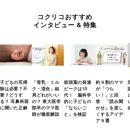
コクリコおすすめ
インタビュー & 特集
子どもの耳掃
「母乳・ミル
前頭葉の発達
約９割のママ
除は必要？不
ク・混合」結
ピークは10
が「つら
要？どうす
局どれがいい
代！ 脳科学
い！」と回
る？ 耳鼻科医
の？ 東大医学
的に子どもの
答 「読み聞
に聞いた正解
部卒のママ医
「ならいご
かせ」を楽し
師が徹底解説
と」を検証
くするアイデ
ア９選