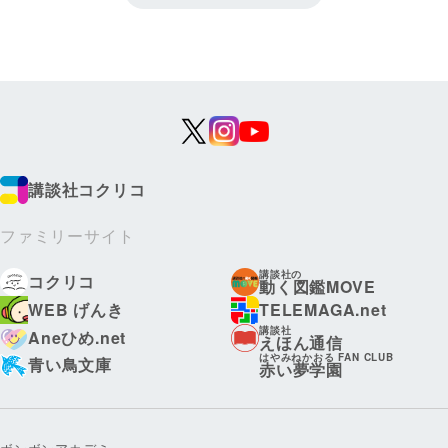
講談社コクリコ
ファミリーサイト
講談社の
コクリコ
動く図鑑MOVE
WEB げんき
TELEMAGA.net
講談社
Aneひめ.net
えほん通信
はやみねかおる FAN CLUB
青い鳥文庫
赤い夢学園