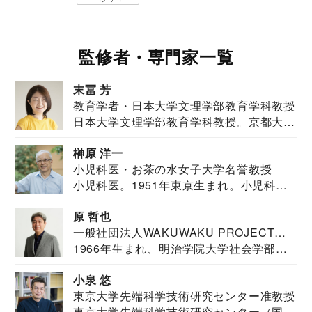
監修者・専門家一覧
末冨 芳
教育学者・日本大学文理学部教育学科教授
日本大学文理学部教育学科教授。京都大学
教育学部卒業...
榊原 洋一
小児科医・お茶の水女子大学名誉教授
小児科医。1951年東京生まれ。小児科
医。東京大学...
原 哲也
一般社団法人WAKUWAKU PROJECT
1966年生まれ、明治学院大学社会学部福
JAPAN代表・言語聴覚士・社会福祉士
祉学科卒業...
小泉 悠
東京大学先端科学技術研究センター准教授
東京大学先端科学技術研究センター（国際