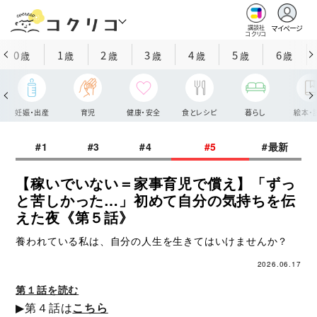
マイページ
講談社
コクリコ
0
1
2
3
4
5
6
歳
歳
歳
歳
歳
歳
歳
妊娠・出産
育児
健康・安全
食とレシピ
暮らし
絵本・
#1
#3
#4
#5
#最新
【稼いでいない＝家事育児で償え】「ずっ
と苦しかった…」初めて自分の気持ちを伝
えた夜《第５話》
養われている私は、自分の人生を生きてはいけませんか？
2026.06.17
第１話を読む
▶第４話は
こちら