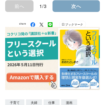
前へ
1/3
次へ
share
ブックマーク
子育て
夫婦
仕事
漫画