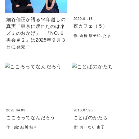
細谷佳正が語る14年越しの
2020.01.16
夜カフェ（５）
真実「東京に戻れたのはネ
ズミのおかげ」 『NO.６
作: 倉橋 燿子絵: たま
再会＃２』は2025年９月３
日に発売！
2023.04.05
2013.07.26
こころってなんだろう
ことばのかたち
作・絵: 細川 貂々
作: おーなり 由子