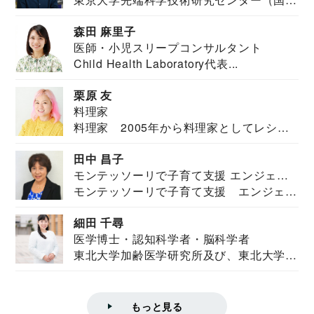
安全保障構想...
森田 麻里子
医師・小児スリープコンサルタント
Child Health Laboratory代表...
栗原 友
料理家
料理家 2005年から料理家としてレシピ
を紹介。東...
田中 昌子
モンテッソーリで子育て支援 エンジェル
モンテッソーリで子育て支援 エンジェル
ズハウス研究所所長
ズハウス研究...
細田 千尋
医学博士・認知科学者・脳科学者
東北大学加齢医学研究所及び、東北大学大
学院情報科学...
もっと見る