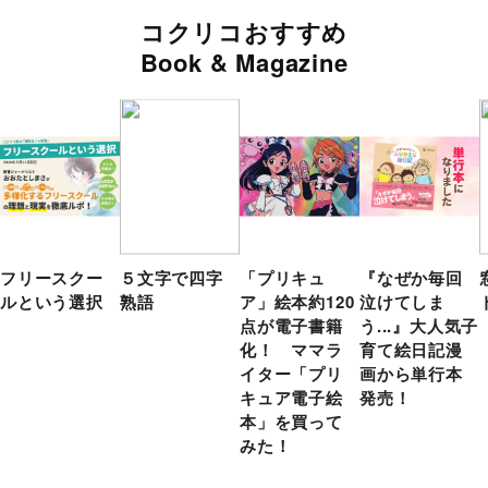
コクリコおすすめ
Book & Magazine
フリースクー
５文字で四字
「プリキュ
『なぜか毎回
ルという選択
熟語
ア」絵本約120
泣けてしま
点が電子書籍
う...』大人気子
化！ ママラ
育て絵日記漫
イター「プリ
画から単行本
キュア電子絵
発売！
本」を買って
みた！