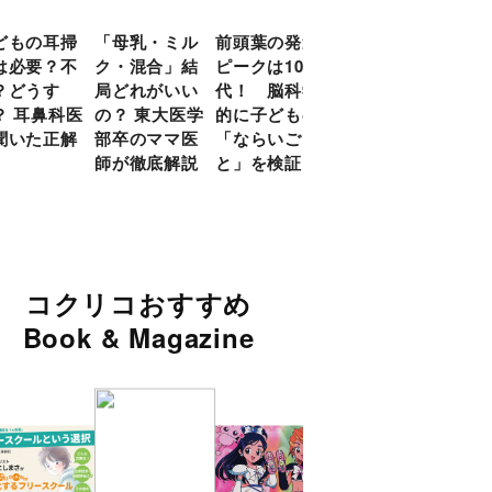
どもの耳掃
「母乳・ミル
前頭葉の発達
約９割のママ
現役
は必要？不
ク・混合」結
ピークは10
が「つら
談員
？どうす
局どれがいい
代！ 脳科学
い！」と回
に偏
？ 耳鼻科医
の？ 東大医学
的に子どもの
答 「読み聞
い」
聞いた正解
部卒のママ医
「ならいご
かせ」を楽し
由
師が徹底解説
と」を検証
くするアイデ
ア９選
コクリコおすすめ
Book & Magazine