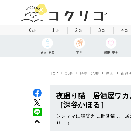
0
1
2
3
4
歳
歳
歳
歳
歳
妊娠・出産
育児
健康・安全
TOP
記事
絵本・読書
漫画
夜廻
夜廻り猫 居酒屋ワカ
［深谷かほる］
シンママに猫貧乏に野良猫…『居
リー！