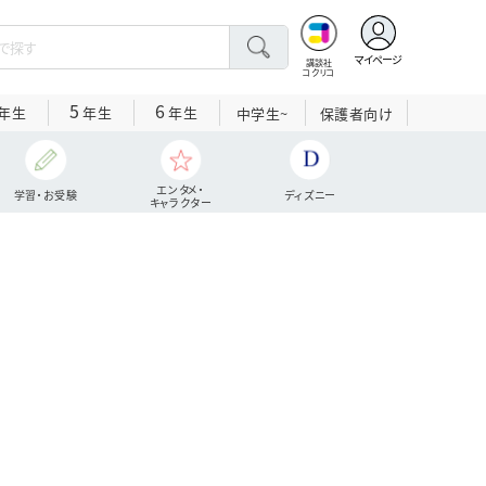
マイページ
講談社
コクリコ
5
6
年生
年生
年生
中学生~
保護者向け
エンタメ・
学習・お受験
ディズニー
キャラクター