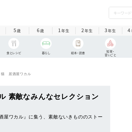
5
6
1
2
3
4
歳
歳
年生
年生
年生
知育・
食とレシピ
暮らし
絵本・読書
習いごと
り猫 居酒屋ワカル
ル 素敵なみんなセレクション
酒屋ワカル』に集う、素敵ないきもののストー