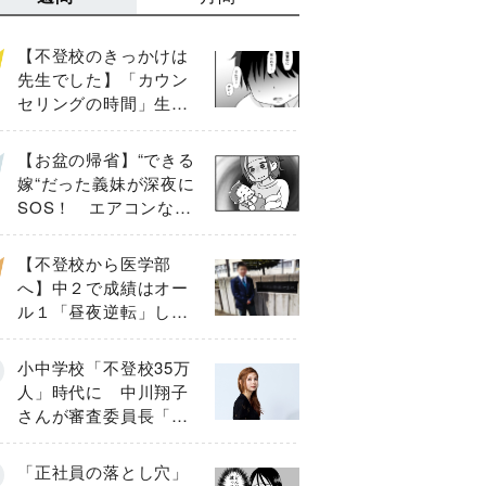
【不登校のきっかけは
先生でした】「カウン
セリングの時間」生徒
の情報をバラしたの
は…《第２話》
【お盆の帰省】“できる
嫁“だった義妹が深夜に
SOS！ エアコンな
し・肉禁止の義実家ル
ールに変化が…〈後
【不登校から医学部
編〉
へ】中２で成績はオー
ル１「昼夜逆転」した
わが子を”夜遊び”に連れ
出した母の気づき
小中学校「不登校35万
人」時代に 中川翔子
さんが審査委員長「不
登校生動画甲子園
2026」が開催
「正社員の落とし穴」