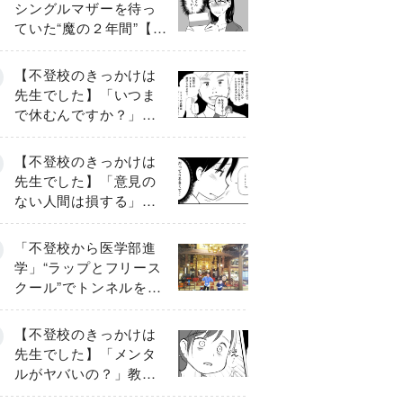
シングルマザーを待っ
ていた“魔の２年間”【後
編】
【不登校のきっかけは
先生でした】「いつま
で休むんですか？」追
い詰められる母と息子
《第６話》
【不登校のきっかけは
先生でした】「意見の
ない人間は損する」担
任の一言が苦しみに…
《第１話》
「不登校から医学部進
学」“ラップとフリース
クール”でトンネルを脱
して高校受験へ〔元野
球少年の実話〕
【不登校のきっかけは
先生でした】「メンタ
ルがヤバいの？」教室
で始まった悪ふざけ