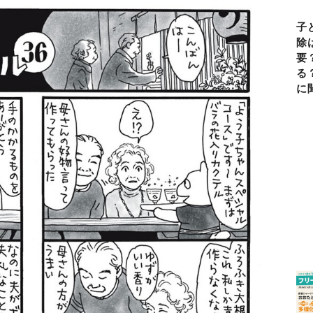
子
除
要
る
に