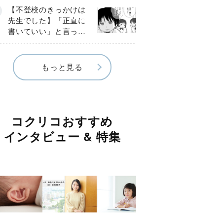
《第３話》
【不登校のきっかけは
先生でした】「正直に
書いていい」と言った
のに…信じた言葉は噓
だった《第４話》
もっと見る
コクリコおすすめ
インタビュー & 特集