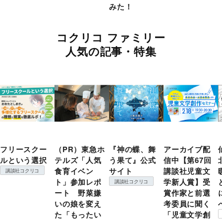
みた！
コクリコ ファミリー
人気の記事・特集
フリースクー
（PR）東急ホ
『神の蝶、舞
アーカイブ配
ルという選択
テルズ「人気
う果て』公式
信中【第67回
食育イベン
サイト
講談社児童文
講談社コクリコ
ト」参加レポ
学新人賞】受
講談社コクリコ
ート 野菜嫌
賞作家と前選
いの娘を変え
考委員に聞く
た「もったい
「児童文学創