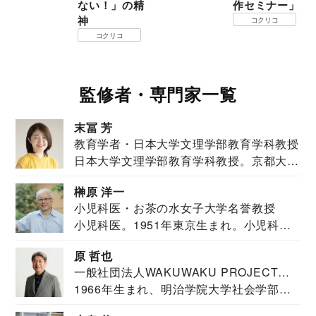
ない！」の精
作セミナー」
神
コクリコ
コクリコ
監修者・専門家一覧
末冨 芳
教育学者・日本大学文理学部教育学科教授
日本大学文理学部教育学科教授。京都大学
教育学部卒業...
榊原 洋一
小児科医・お茶の水女子大学名誉教授
小児科医。1951年東京生まれ。小児科
医。東京大学...
原 哲也
一般社団法人WAKUWAKU PROJECT
1966年生まれ、明治学院大学社会学部福
JAPAN代表・言語聴覚士・社会福祉士
祉学科卒業...