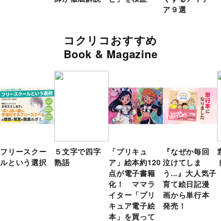
ア９選
コクリコおすすめ
Book & Magazine
フリースクー
５文字で四字
「プリキュ
『なぜか毎回
ルという選択
熟語
ア」絵本約120
泣けてしま
点が電子書籍
う...』大人気子
化！ ママラ
育て絵日記漫
イター「プリ
画から単行本
キュア電子絵
発売！
本」を買って