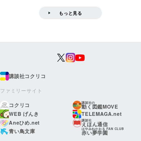
もっと見る
講談社コクリコ
ファミリーサイト
講談社の
コクリコ
動く図鑑MOVE
WEB げんき
TELEMAGA.net
講談社
Aneひめ.net
えほん通信
はやみねかおる FAN CLUB
青い鳥文庫
赤い夢学園