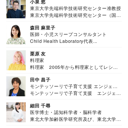
小泉 悠
東京大学先端科学技術研究センター准教授
東京大学先端科学技術研究センター（国際
安全保障構想...
森田 麻里子
医師・小児スリープコンサルタント
Child Health Laboratory代表...
栗原 友
料理家
料理家 2005年から料理家としてレシピ
を紹介。東...
田中 昌子
モンテッソーリで子育て支援 エンジェル
モンテッソーリで子育て支援 エンジェル
ズハウス研究所所長
ズハウス研究...
細田 千尋
医学博士・認知科学者・脳科学者
東北大学加齢医学研究所及び、東北大学大
学院情報科学...