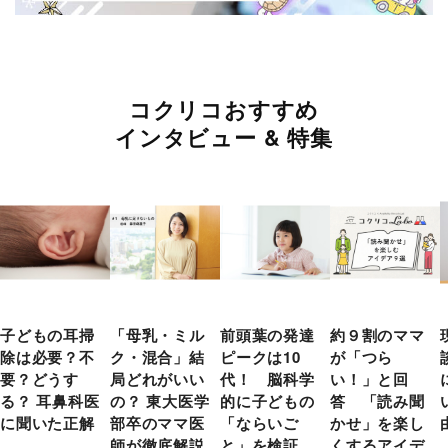
コクリコおすすめ
インタビュー & 特集
子どもの耳掃
「母乳・ミル
前頭葉の発達
約９割のママ
除は必要？不
ク・混合」結
ピークは10
が「つら
要？どうす
局どれがいい
代！ 脳科学
い！」と回
る？ 耳鼻科医
の？ 東大医学
的に子どもの
答 「読み聞
に聞いた正解
部卒のママ医
「ならいご
かせ」を楽し
師が徹底解説
と」を検証
くするアイデ