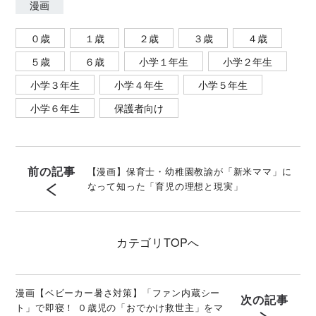
漫画
０歳
１歳
２歳
３歳
４歳
５歳
６歳
小学１年生
小学２年生
小学３年生
小学４年生
小学５年生
小学６年生
保護者向け
前の記事
【漫画】保育士・幼稚園教諭が「新米ママ」に
なって知った「育児の理想と現実」
カテゴリ
TOPへ
漫画【ベビーカー暑さ対策】「ファン内蔵シー
次の記事
ト」で即寝！ ０歳児の「おでかけ救世主」をマ