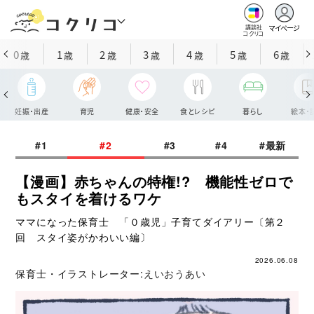
マイページ
講談社
コクリコ
0
1
2
3
4
5
6
歳
歳
歳
歳
歳
歳
歳
妊娠・出産
育児
健康・安全
食とレシピ
暮らし
絵本・
#1
#2
#3
#4
#最新
【漫画】赤ちゃんの特権!? 機能性ゼロで
もスタイを着けるワケ
ママになった保育士 「０歳児」子育てダイアリー〔第２
回 スタイ姿がかわいい編〕
2026.06.08
保育士・イラストレーター:
えいおうあい