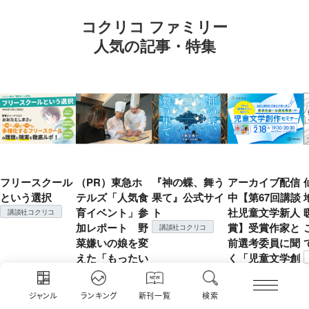
コクリコ ファミリー
人気の記事・特集
フリースクール
（PR）東急ホ
『神の蝶、舞う
アーカイブ配信
という選択
テルズ「人気食
果て』公式サイ
中【第67回講談
育イベント」参
ト
社児童文学新人
講談社コクリコ
加レポート 野
賞】受賞作家と
講談社コクリコ
菜嫌いの娘を変
前選考委員に聞
えた「もったい
く「児童文学創
ない！」の精神
作セミナー」
コクリコ
コクリコ
ジャンル
ランキング
新刊一覧
検索