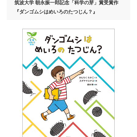
筑波大学 朝永振一郎記念「科学の芽」賞受賞作
『ダンゴムシはめいろのたつじん？』