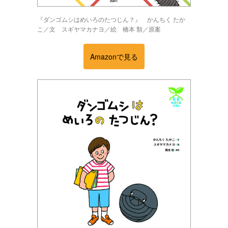
『ダンゴムシはめいろのたつじん？』 かんちく たか
こ／文 スギヤマカナヨ／絵 橋本 類／原案
Amazonで見る