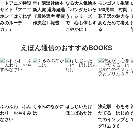
ートアニメ特設
年）講談社絵本
なる大人気絵本
モンゴメリ生誕
サイト『アニエ
新人賞 選考経過
「パンダたいそ
150周年 村岡
ホン「はりねず
〔最終選考 受賞
う」シリーズ
花子訳の魅力を
みのルーチ
作決定〕報告
で、心も体もす
あらためて考え
カ」』
こやかに！
る
えほん通信のおすすめBOOKS
ふわふわ ふん
くるみのなかに
ほしじいたけ
決定版 心をそ
わり おやすみ
は
ほしばあたけ
だてる はじめ
なさい
てのイソップと
グリム３６