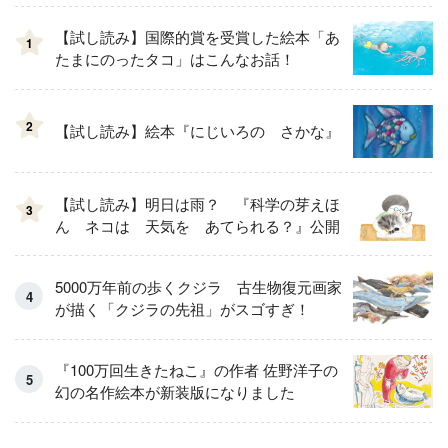
【試し読み】国際的賞を受賞した絵本「あ
1
たまにのったタコ」はこんなお話！
2
【試し読み】絵本『にじいろの さかな』
【試し読み】明日は雨？ 『科学の芽えほ
3
ん ネコは 天気を あてられる？』公開
5000万年前の歩くクジラ 古生物復元画家
が描く「クジラの先祖」がスゴすぎ！
『100万回生きたねこ』の作者 佐野洋子の
幻の名作絵本が新装版になりました