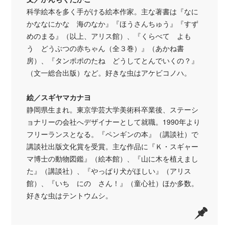
科学絵本を多く手がける絵本作家。主な著書は『なに
かななにかな 海のなか』『ほうさんちゅう』『すず
めのまる』（以上、アリス館）、『くらべて よも
う どうぶつの赤ちゃん（全３巻）』（あかね書
房）、『タンポポのたね どうしてとんでいくの？』
（文一総合出版）など。好きな虫はアケビコノハ。
絵／スギヤマカナヨ
静岡県生まれ。東京学芸大学美術科卒業後、ステーシ
ョナリーの会社へデザイナーとして就職。1990年より
フリーランスとなる。『ペンギンの本』（講談社）で
講談社出版文化賞を受賞。主な作品に『Ｋ・スギャー
マ博士の動物図鑑』（絵本館）、『山に木を植えまし
た』（講談社）、『やっぱり犬がほしい』（アリス
館）、『いち にの さん！』（童心社）ほか多数。
好きな虫はテントウムシ。