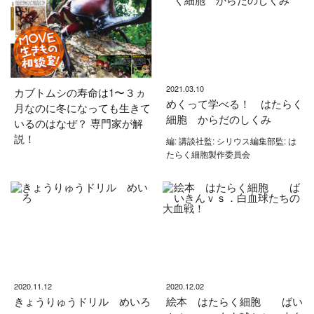
2021.03.10
カブトムシの寿命は1〜３ヵ
めくって学べる！ はたらく
月なのに冬になっても生きて
細胞 からだのしくみ
いるのはなぜ？ 専門家が解
説！
編: 講談社監: シリウス編集部監: は
たらく細胞製作委員会
2020.11.12
2020.12.02
きょうりゅうドリル めいろ
絵本 はたらく細胞 ばい