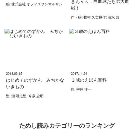
きんｖｓ．白血球たちの大血
編: 株式会社 オフィスサンマルサン
戦！
作・絵: 牧村 久実原作: 清水 茜
2018.03.15
2017.11.24
はじめてのずかん みぢかな
３歳のえほん百科
いきもの
監: 榊原 洋一
監: 瀧 靖之監: 今泉 忠明
ためし読みカテゴリーのランキング