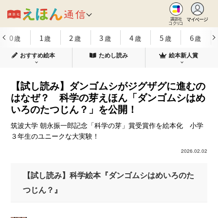
マイページ
講談社
コクリコ
0
1
2
3
4
5
6
歳
歳
歳
歳
歳
歳
歳
おすすめ絵本
ためし読み
絵本新人賞
【試し読み】ダンゴムシがジグザグに進むの
はなぜ？ 科学の芽えほん「ダンゴムシはめ
いろのたつじん？」を公開！
筑波大学 朝永振一郎記念「科学の芽」賞受賞作を絵本化 小学
３年生のユニークな大実験！
2026.02.02
【試し読み】科学絵本『ダンゴムシはめいろのた
つじん？』