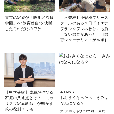
東京の家族が「軽井沢風越
【不登校】小規模フリース
学園」へ“教育移住”を決断
クールのある１日「イエナ
したこれだけのワケ
プランやフレネ教育にも負
けない教育があった」［教
育ジャーナリストがルポ］
【中学受験】成績が伸びる
2018.02.21
おおきくなったら きみは
家庭の共通点とは？ 〔カ
なんになる？
リスマ家庭教師〕が明かす
親の役割３ヵ条
文: 藤本 ともひこ絵: 村上 康成