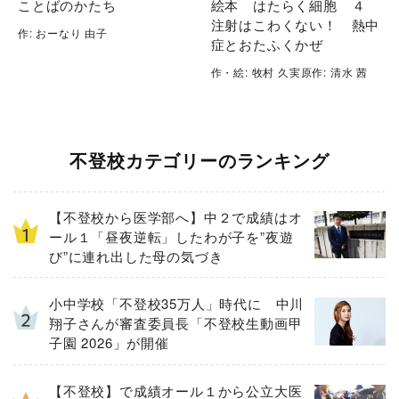
ことばのかたち
絵本 はたらく細胞 ４
注射はこわくない！ 熱中
作: おーなり 由子
症とおたふくかぜ
作・絵: 牧村 久実原作: 清水 茜
不登校カテゴリーのランキング
【不登校から医学部へ】中２で成績はオ
ール１「昼夜逆転」したわが子を”夜遊
び”に連れ出した母の気づき
小中学校「不登校35万人」時代に 中川
翔子さんが審査委員長「不登校生動画甲
子園 2026」が開催
【不登校】で成績オール１から公立大医