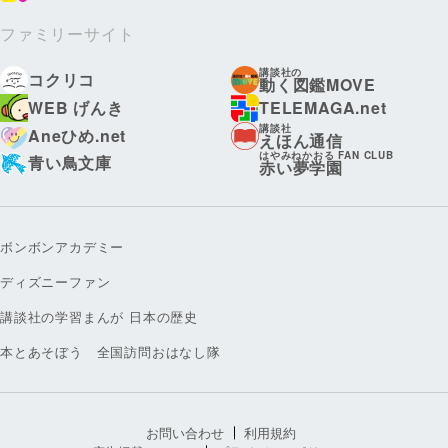
ファミリーサイト
講談社の
コクリコ
動く図鑑MOVE
WEB げんき
TELEMAGA.net
講談社
Aneひめ.net
えほん通信
はやみねかおる FAN CLUB
青い鳥文庫
赤い夢学園
ボンボンアカデミー
ディズニーファン
講談社の学習まんが 日本の歴史
本とあそぼう 全国訪問おはなし隊
お問い合わせ
利用規約