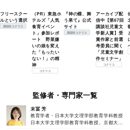
フリースクー
（PR）東急ホ
『神の蝶、舞
アーカイブ配
ルという選択
テルズ「人気
う果て』公式
信中【第67回
食育イベン
サイト
講談社児童文
講談社コクリコ
ト」参加レポ
学新人賞】受
講談社コクリコ
ート 野菜嫌
賞作家と前選
いの娘を変え
考委員に聞く
た「もったい
「児童文学創
ない！」の精
作セミナー」
神
コクリコ
コクリコ
監修者・専門家一覧
末冨 芳
教育学者・日本大学文理学部教育学科教授
日本大学文理学部教育学科教授。京都大学
教育学部卒業...