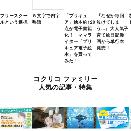
フリースクー
５文字で四字
「プリキュ
『なぜか毎回
ルという選択
熟語
ア」絵本約120
泣けてしま
点が電子書籍
う...』大人気子
化！ ママラ
育て絵日記漫
イター「プリ
画から単行本
キュア電子絵
発売！
本」を買って
みた！
コクリコ ファミリー
人気の記事・特集