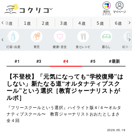
マイページ
講談社
コクリコ
0
1
2
3
4
5
6
歳
歳
歳
歳
歳
歳
歳
妊娠・出産
育児
健康・安全
食とレシピ
暮らし
絵本・
#1
#3
#4
#5
#最新
【不登校】「元気になっても“学校復帰”は
しない」新たなる道“オルタナティブスク
ール”という選択［教育ジャーナリストが
ルポ］
『フリースクールという選択』ハイライト版４/４〜オルタ
ナティブスクール〜 教育ジャーナリストおおたとしまさ
全４回
2026.05.19