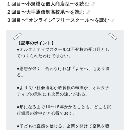
１回目〜小規模な個人商店型〜を読む
２回目〜大手通信制高校系〜を読む
３回目〜“オンライン”フリースクール〜を読む
【記事のポイント】
●オルタナティブスクールは不登校の受け皿とし
てつくられたわけではない。
●思想が強く、合わなければ「よそへ」もあり得
る。
●より良い社会適応か教育観の転換か、オルタナ
ティブの意味にも次元の違いがある。
●形になるまで10〜15年かかることも。どこも試
行錯誤の途中だと心得ておく。
●子どもの直感を信じる。玄関を開けて空気を吸