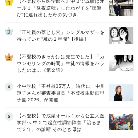
【不登校から医学部へ】中２で成績はオ
ール１「昼夜逆転」したわが子を”夜遊
び”に連れ出した母の気づき
「正社員の落とし穴」シングルマザーを
待っていた“魔の２年間”【後編】
【不登校のきっかけは先生でした】「カ
ウンセリングの時間」生徒の情報をバラ
したのは…《第２話》
小中学校「不登校35万人」時代に 中川
翔子さんが審査委員長「不登校生動画甲
子園 2026」が開催
【不登校】で成績オール１から公立大医
学部へ 中２で起立性調節障害「治るま
で３年」の診断 そのとき母は