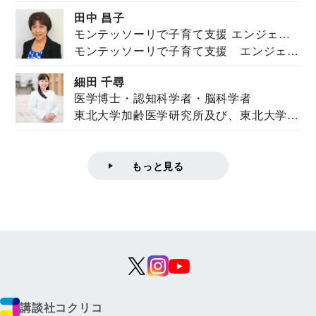
を紹介。東...
田中 昌子
モンテッソーリで子育て支援 エンジェル
モンテッソーリで子育て支援 エンジェル
ズハウス研究所所長
ズハウス研究...
細田 千尋
医学博士・認知科学者・脳科学者
東北大学加齢医学研究所及び、東北大学大
学院情報科学...
もっと見る
講談社コクリコ