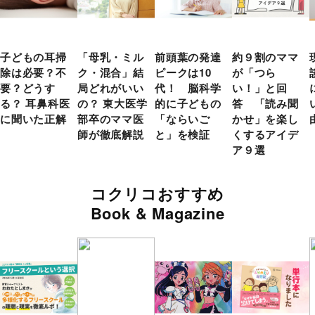
子どもの耳掃
「母乳・ミル
前頭葉の発達
約９割のママ
除は必要？不
ク・混合」結
ピークは10
が「つら
要？どうす
局どれがいい
代！ 脳科学
い！」と回
る？ 耳鼻科医
の？ 東大医学
的に子どもの
答 「読み聞
に聞いた正解
部卒のママ医
「ならいご
かせ」を楽し
師が徹底解説
と」を検証
くするアイデ
ア９選
コクリコおすすめ
Book & Magazine