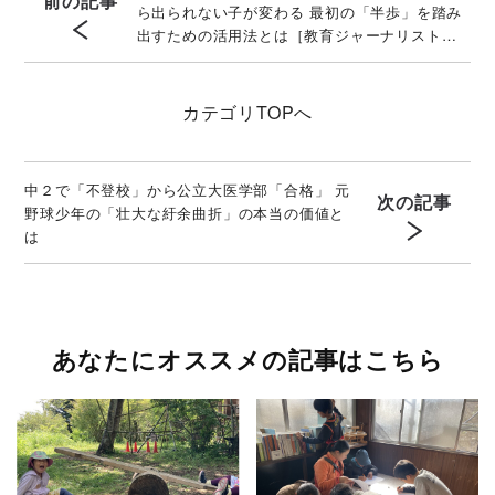
前の記事
ら出られない子が変わる 最初の「半歩」を踏み
出すための活用法とは［教育ジャーナリストが
ルポ］
カテゴリ
TOPへ
中２で「不登校」から公立大医学部「合格」 元
次の記事
野球少年の「壮大な紆余曲折」の本当の価値と
は
あなたにオススメの記事はこちら