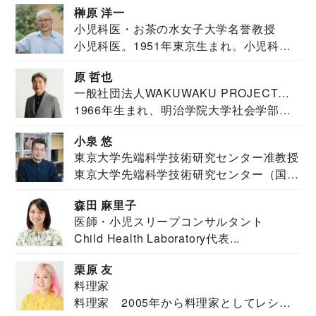
榊原 洋一
小児科医・お茶の水女子大学名誉教授
小児科医。1951年東京生まれ。小児科
医。東京大学...
原 哲也
一般社団法人WAKUWAKU PROJECT
1966年生まれ、明治学院大学社会学部福
JAPAN代表・言語聴覚士・社会福祉士
祉学科卒業...
小泉 悠
東京大学先端科学技術研究センター准教授
東京大学先端科学技術研究センター（国際
安全保障構想...
森田 麻里子
医師・小児スリープコンサルタント
Child Health Laboratory代表...
栗原 友
料理家
料理家 2005年から料理家としてレシピ