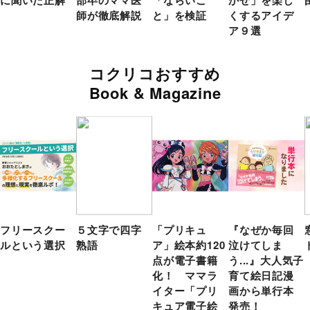
師が徹底解説
と」を検証
くするアイデ
ア９選
コクリコおすすめ
Book & Magazine
フリースクー
５文字で四字
「プリキュ
『なぜか毎回
ルという選択
熟語
ア」絵本約120
泣けてしま
点が電子書籍
う...』大人気子
化！ ママラ
育て絵日記漫
イター「プリ
画から単行本
キュア電子絵
発売！