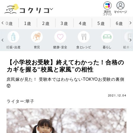
マイページ
講談社
コクリコ
0
1
2
3
4
5
6
歳
歳
歳
歳
歳
歳
歳
妊娠・出産
育児
健康・安全
食とレシピ
暮らし
絵本・
【小学校お受験】終えてわかった！合格の
カギを握る“校風と家風”の相性
庶民嫁が見た！ 受験本ではわからないTOKYOお受験の裏側
⑫
2021.12.04
ライター:
華子