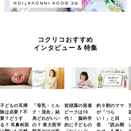
コクリコおすすめ
インタビュー & 特集
子どもの耳掃
「母乳・ミル
前頭葉の発達
約９割のママ
除は必要？不
ク・混合」結
ピークは10
が「つら
要？どうす
局どれがいい
代！ 脳科学
い！」と回
る？ 耳鼻科医
の？ 東大医学
的に子どもの
答 「読み聞
に聞いた正解
部卒のママ医
「ならいご
かせ」を楽し