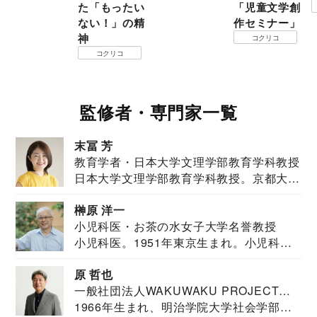
た「もったい
「児童文学創
ない！」の精
作セミナー」
神
コクリコ
コクリコ
監修者・専門家一覧
末冨 芳
教育学者・日本大学文理学部教育学科教授
日本大学文理学部教育学科教授。京都大学
教育学部卒業...
榊原 洋一
小児科医・お茶の水女子大学名誉教授
小児科医。1951年東京生まれ。小児科
医。東京大学...
原 哲也
一般社団法人WAKUWAKU PROJECT
1966年生まれ、明治学院大学社会学部福
JAPAN代表・言語聴覚士・社会福祉士