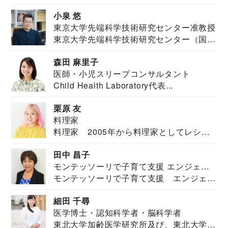
祉学科卒業...
小泉 悠
東京大学先端科学技術研究センター准教授
東京大学先端科学技術研究センター（国際
安全保障構想...
森田 麻里子
医師・小児スリープコンサルタント
Child Health Laboratory代表...
栗原 友
料理家
料理家 2005年から料理家としてレシピ
を紹介。東...
田中 昌子
モンテッソーリで子育て支援 エンジェル
モンテッソーリで子育て支援 エンジェル
ズハウス研究所所長
ズハウス研究...
細田 千尋
医学博士・認知科学者・脳科学者
東北大学加齢医学研究所及び、東北大学大