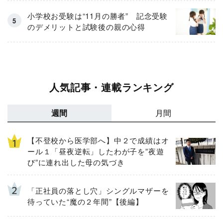
小学校お受験は“11月の勝者” 記念受験
のデメリットと試験後の親の心得
人気記事・連載ランキング
週間
月間
【不登校から医学部へ】中２で成績はオ
ール１「昼夜逆転」したわが子を”夜遊
び”に連れ出した母の気づき
「正社員の落とし穴」シングルマザーを
待っていた“魔の２年間”【後編】