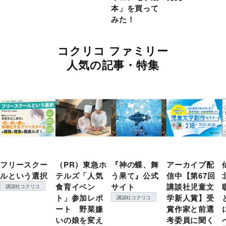
本」を買って
みた！
コクリコ ファミリー
人気の記事・特集
フリースクー
（PR）東急ホ
『神の蝶、舞
アーカイブ配
ルという選択
テルズ「人気
う果て』公式
信中【第67回
食育イベン
サイト
講談社児童文
講談社コクリコ
ト」参加レポ
学新人賞】受
講談社コクリコ
ート 野菜嫌
賞作家と前選
いの娘を変え
考委員に聞く