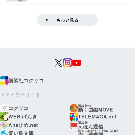
学院情報科学...
もっと見る
講談社コクリコ
ファミリーサイト
講談社の
コクリコ
動く図鑑MOVE
WEB げんき
TELEMAGA.net
講談社
Aneひめ.net
えほん通信
はやみねかおる FAN CLUB
青い鳥文庫
赤い夢学園