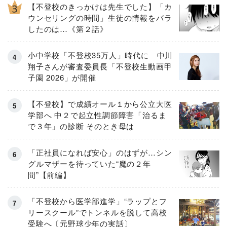
【不登校のきっかけは先生でした】「カ
ウンセリングの時間」生徒の情報をバラ
したのは…《第２話》
小中学校「不登校35万人」時代に 中川
翔子さんが審査委員長「不登校生動画甲
子園 2026」が開催
【不登校】で成績オール１から公立大医
学部へ 中２で起立性調節障害「治るま
で３年」の診断 そのとき母は
「正社員になれば安心」のはずが…シン
グルマザーを待っていた“魔の２年
間”【前編】
「不登校から医学部進学」“ラップとフ
リースクール”でトンネルを脱して高校
受験へ〔元野球少年の実話〕