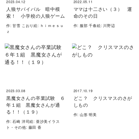
2023.04.12
2022.05.11
人狼サバイバル 暗中模
ママは十二さい（３） 運
索！ 小学校の人狼ゲーム
命のその日
作: 甘雪 こおり絵: ｈｉｍｅｓｕ
作: 服部 千春絵: 川野辺
ｚ
2023.03.08
2017.10.19
黒魔女さんの卒業試験 ６
どこ？ クリスマスのさが
年１組 黒魔女さんが通
しもの
る！！（１９）
作: 山形 明美
作: 石崎 洋司絵: 亜沙美イラス
ト・その他: 藤田 香