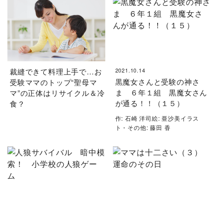
裁縫できて料理上手で…お
2021.10.14
黒魔女さんと受験の神さ
受験ママのトップ“聖母マ
ま ６年１組 黒魔女さん
マ”の正体はリサイクル＆冷
が通る！！（１５）
食？
作: 石崎 洋司絵: 亜沙美イラス
ト・その他: 藤田 香