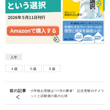
入学
４歳
５歳
６歳
前の記事
小学校お受験は“11月の勝者” 記念受験のデメリ
ットと試験後の親の心得