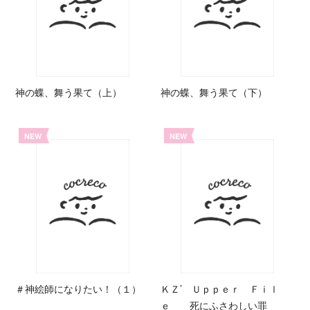
神の蝶、舞う果て（上）
神の蝶、舞う果て（下）
NEW
NEW
＃神絵師になりたい！（１）
ＫＺ’ Ｕｐｐｅｒ Ｆｉｌ
ｅ 死にふさわしい罪