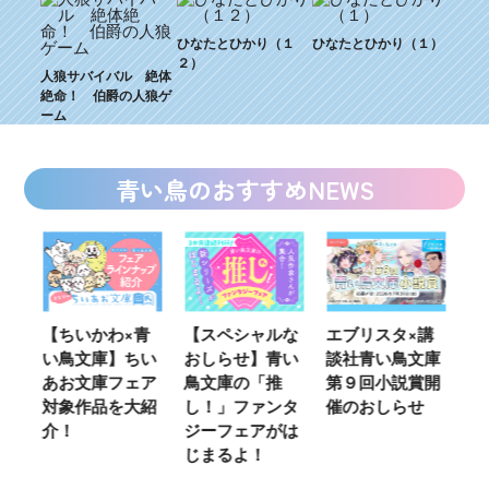
ひなたとひかり（１
ひなたとひかり（１）
２）
人狼サバイバル 絶体
絶命！ 伯爵の人狼ゲ
ーム
青い鳥のおすすめNEWS
ウ
【ちいかわ×青
【スペシャルな
エブリスタ×講
【
い鳥文庫】ちい
おしらせ】青い
談社青い鳥文庫
女
あお文庫フェア
鳥文庫の「推
第９回小説賞開
る
対象作品を大紹
し！」ファンタ
催のおしらせ
ミ
介！
ジーフェアがは
じまるよ！