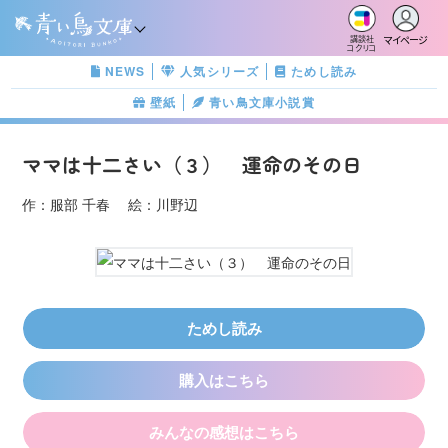
マイページ
講談社
コクリコ
NEWS
人気シリーズ
ためし読み
壁紙
青い鳥文庫小説賞
ママは十二さい（３） 運命のその日
作：服部 千春 絵：川野辺
ためし読み
購入はこちら
みんなの感想はこちら