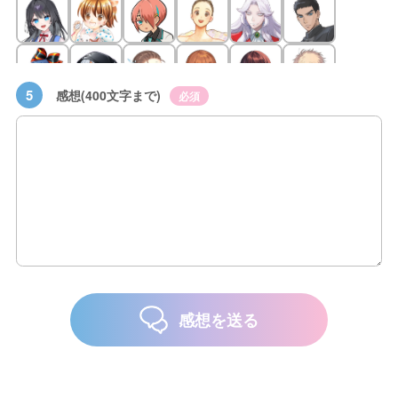
5
感想(400文字まで)
必須
感想を送る