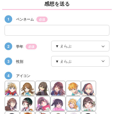
感想を送る
1
ペンネーム
必須
2
学年
必須
3
性別
4
アイコン