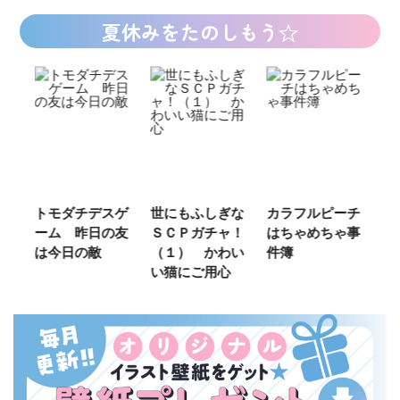
夏休みをたのしもう☆
ご
トモダチデスゲ
世にもふしぎな
カラフルピーチ
長
ーム 昨日の友
ＳＣＰガチャ！
はちゃめちゃ事
部
は今日の敵
（１） かわい
件簿
い猫にご用心