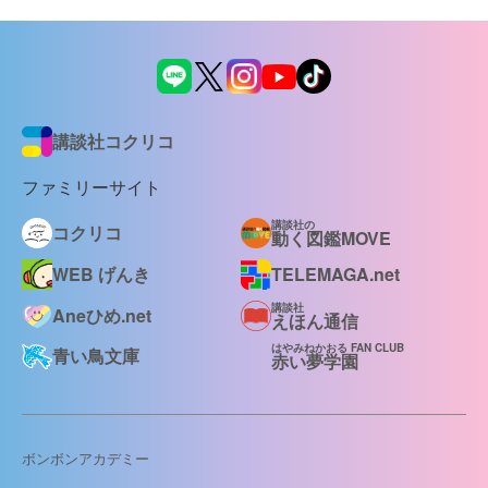
講談社コクリコ
ファミリーサイト
講談社の
コクリコ
動く図鑑MOVE
WEB げんき
TELEMAGA.net
講談社
Aneひめ.net
えほん通信
はやみねかおる FAN CLUB
青い鳥文庫
赤い夢学園
ボンボンアカデミー