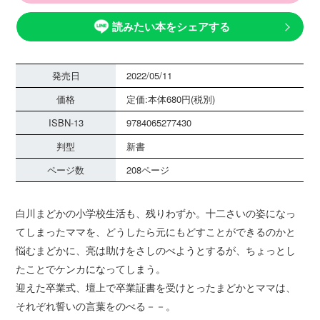
読みたい本をシェアする
発売日
2022/05/11
価格
定価:本体680円(税別)
ISBN-13
9784065277430
判型
新書
ページ数
208ページ
白川まどかの小学校生活も、残りわずか。十二さいの姿になっ
てしまったママを、どうしたら元にもどすことができるのかと
悩むまどかに、亮は助けをさしのべようとするが、ちょっとし
たことでケンカになってしまう。
迎えた卒業式、壇上で卒業証書を受けとったまどかとママは、
それぞれ誓いの言葉をのべる－－。