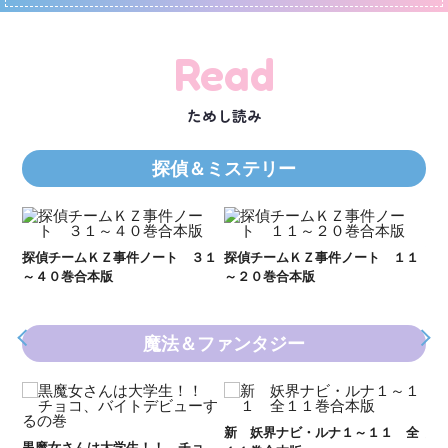
Read
ためし読み
探偵＆ミステリー
Ｋ
数
２１
探偵チームＫＺ事件ノート ３１
探偵チームＫＺ事件ノート １１
～４０巻合本版
～２０巻合本版
魔法＆ファンタジー
新 妖界ナビ・ルナ１～１１ 全
妖
黒魔女さんは大学生！！ チョ