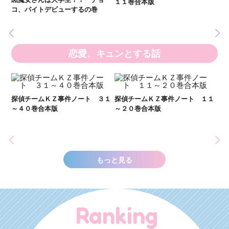
１１巻合本版
全
いま
コ、バイトデビューするの巻
の異
恋愛、キュンとする話
２１
探偵チームＫＺ事件ノート ３１
探偵チームＫＺ事件ノート １１
～４０巻合本版
～２０巻合本版
い
し
世
もっと見る
Ranking