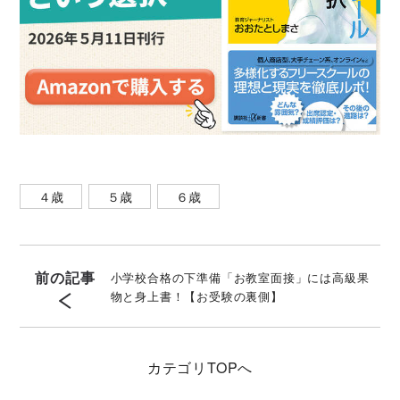
４歳
５歳
６歳
前の記事
小学校合格の下準備「お教室面接」には高級果
物と身上書！【お受験の裏側】
カテゴリ
TOPへ