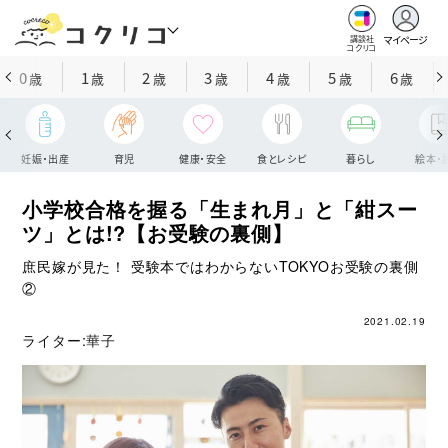
マイページ
講談社
コクリコ
0
1
2
3
4
5
6
歳
歳
歳
歳
歳
歳
歳
妊娠・出産
育児
健康・安全
食とレシピ
暮らし
絵本・
小学校合格を握る「生まれ月」と「紺スー
ツ」とは!?【お受験の裏側】
庶民嫁が見た！ 受験本ではわからないTOKYOお受験の裏側
②
2021.02.19
ライター:
華子