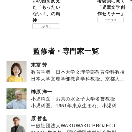
いの娘を変え
考委員に聞く
た「もったい
「児童文学創
ない！」の精
作セミナー」
神
コクリコ
コクリコ
監修者・専門家一覧
末冨 芳
教育学者・日本大学文理学部教育学科教授
日本大学文理学部教育学科教授。京都大学
教育学部卒業...
榊原 洋一
小児科医・お茶の水女子大学名誉教授
小児科医。1951年東京生まれ。小児科
医。東京大学...
原 哲也
一般社団法人WAKUWAKU PROJECT