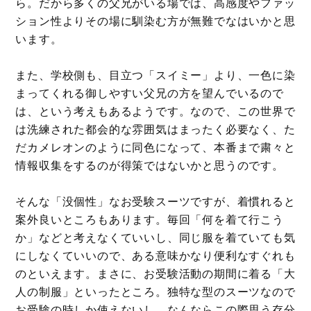
ら。だから多くの父兄がいる場では、高感度やファッ
ション性よりその場に馴染む方が無難でなはいかと思
います。
また、学校側も、目立つ「スイミー」より、一色に染
まってくれる御しやすい父兄の方を望んでいるので
は、という考えもあるようです。なので、この世界で
は洗練された都会的な雰囲気はまったく必要なく、た
だカメレオンのように同色になって、本番まで粛々と
情報収集をするのが得策ではないかと思うのです。
そんな「没個性」なお受験スーツですが、着慣れると
案外良いところもあります。毎回「何を着て行こう
か」などと考えなくていいし、同じ服を着ていても気
にしなくていいので、ある意味かなり便利なすぐれも
のといえます。まさに、お受験活動の期間に着る「大
人の制服」といったところ。独特な型のスーツなので
お受験の時しか使えないし、なんならこの際思う存分