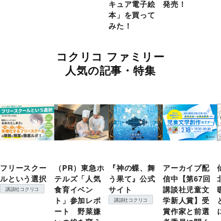
キュア電子絵
発売！
本」を買って
みた！
コクリコ ファミリー
人気の記事・特集
フリースクー
（PR）東急ホ
『神の蝶、舞
アーカイブ配
ルという選択
テルズ「人気
う果て』公式
信中【第67回
食育イベン
サイト
講談社児童文
講談社コクリコ
ト」参加レポ
学新人賞】受
講談社コクリコ
ート 野菜嫌
賞作家と前選