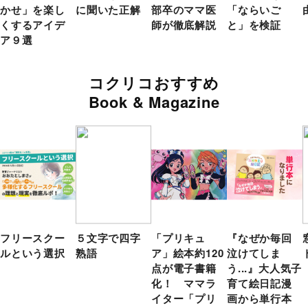
かせ」を楽し
に聞いた正解
部卒のママ医
「ならいご
くするアイデ
師が徹底解説
と」を検証
ア９選
コクリコおすすめ
Book & Magazine
フリースクー
５文字で四字
「プリキュ
『なぜか毎回
ルという選択
熟語
ア」絵本約120
泣けてしま
点が電子書籍
う...』大人気子
化！ ママラ
育て絵日記漫
イター「プリ
画から単行本