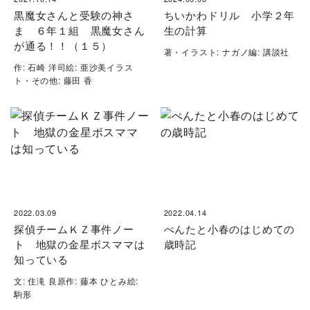
黒魔女さんと受験の神さ
ちいかわドリル 小学２年
ま ６年１組 黒魔女さん
生の計算
が通る！！（１５）
著・イラスト: ナガノ編: 講談社
作: 石崎 洋司絵: 亜沙美イラス
ト・その他: 藤田 香
2022.03.09
2022.04.14
探偵チームＫＺ事件ノー
ぺんたと小春のはじめての
ト 地獄の金星ボスママは
歳時記
知っている
文: 住滝 良原作: 藤本 ひとみ絵:
駒形