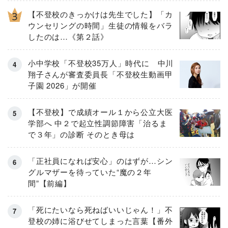
【不登校のきっかけは先生でした】「カ
ウンセリングの時間」生徒の情報をバラ
したのは…《第２話》
小中学校「不登校35万人」時代に 中川
翔子さんが審査委員長「不登校生動画甲
子園 2026」が開催
【不登校】で成績オール１から公立大医
学部へ 中２で起立性調節障害「治るま
で３年」の診断 そのとき母は
「正社員になれば安心」のはずが…シン
グルマザーを待っていた“魔の２年
間”【前編】
「死にたいなら死ねばいいじゃん！」不
登校の姉に浴びせてしまった言葉【番外