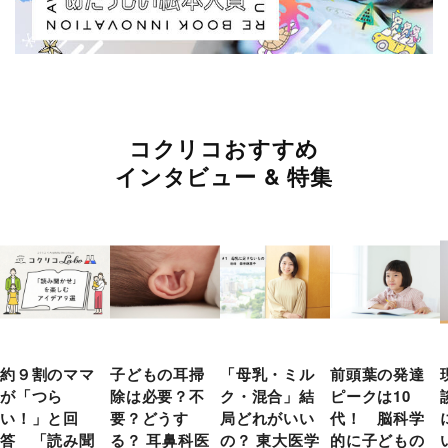
コクリコおすすめ
インタビュー & 特集
約９割のママ
子どもの耳掃
「母乳・ミル
前頭葉の発達
が「つら
除は必要？不
ク・混合」結
ピークは10
い！」と回
要？どうす
局どれがいい
代！ 脳科学
答 「読み聞
る？ 耳鼻科医
の？ 東大医学
的に子どもの