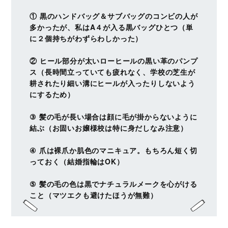
① 黒のハンドバッグ＆サブバッグのコンビの人が
多かったが、私はA４が入る黒バッグひとつ（単
に２個持ちがわずらわしかった）
② ヒール部分が太いローヒールの黒い革のパンプ
ス（長時間立っていても疲れなく、学校の芝生が
耕されたり細い溝にヒールが入ったりしないよう
にするため）
③ 髪の毛が長い場合は顔に毛が掛からないように
結ぶ（お固いお嬢様校は特に身だしなみ注意）
④ 爪は裸爪か肌色のマニキュア。もちろん短く切
っておく（結婚指輪はOK）
⑤ 髪の毛の色は黒でナチュラルメークを心がける
こと（マツエクも避けたほうが無難）