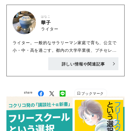
はなこ
華子
ライター
ライター。一般的なサラリーマン家庭で育ち、公立で
小・中・高を過ごす。都内の大学卒業後、プチセレブ
な夫と出会い、結婚。女児の母。庶民との差に日々驚
詳しい情報や関連記事
きつつも、平然なふりを装ってアセアセと暮らしてい
る。 TOKYOお受験の裏側
share
ブックマーク