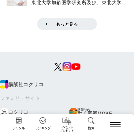
東北大学加齢医学研究所及び、東北大学大
学院情報科学...
もっと見る
講談社コクリコ
ファミリーサイト
講談社の
コクリコ
動く図鑑MOVE
WEB げんき
TELEMAGA.net
講談社
Aneひめ.net
イベント
ジャンル
ランキング
検索
えほん通信
プレゼント