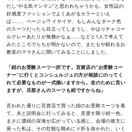
だし“やる気マンマン”と思われちゃうかも。女性誌の
好感度ファッションでよくあがるカラーといえ
ば……、ベージュ!? イヤイヤ、もしみんなダーク色
のスーツだったら目立ってしまうし、やはりチャコー
ルグレーあたりが無難かなぁ……などと1人で考えて
みたところでらちが明かないので、またもや頼れるお
教室のママさんに聞いてみることにしました。
「紺のお受験スーツ一択です。百貨店の“お受験コー
ナー”に行くとコンシュルジュの方が相談にのってく
れて必要なものが一式揃いますから。念のために言い
ますが、旦那さんのスーツも紺ですからね」
言われた通りに百貨店で買った紺のお受験スーツを着
て、夫と説明会に行ってみると、見渡す限り紺一色。
まさに濃紺の深海が広がっている感じ。会場の後方に
座った私は、その壮観な眺めにド肝を抜かれた。いく