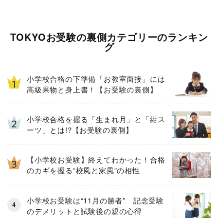
TOKYOお受験の裏側カテゴリーのランキン
グ
小学校合格の下準備「お教室面接」には
高級果物と身上書！【お受験の裏側】
小学校合格を握る「生まれ月」と「紺ス
ーツ」とは!?【お受験の裏側】
【小学校お受験】終えてわかった！合格
のカギを握る“校風と家風”の相性
小学校お受験は“11月の勝者” 記念受験
のデメリットと試験後の親の心得