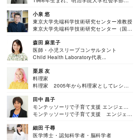
1966年生まれ、明治学院大学社会学部福
JAPAN代表・言語聴覚士・社会福祉士
祉学科卒業...
小泉 悠
東京大学先端科学技術研究センター准教授
東京大学先端科学技術研究センター（国際
安全保障構想...
森田 麻里子
医師・小児スリープコンサルタント
Child Health Laboratory代表...
栗原 友
料理家
料理家 2005年から料理家としてレシピ
を紹介。東...
田中 昌子
モンテッソーリで子育て支援 エンジェル
モンテッソーリで子育て支援 エンジェル
ズハウス研究所所長
ズハウス研究...
細田 千尋
医学博士・認知科学者・脳科学者