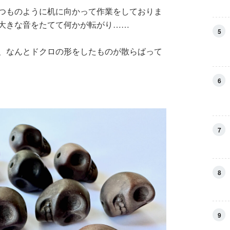
つものように机に向かって作業をしておりま
大きな音をたてて何かが転がり……
5
、なんとドクロの形をしたものが散らばって
6
7
8
9