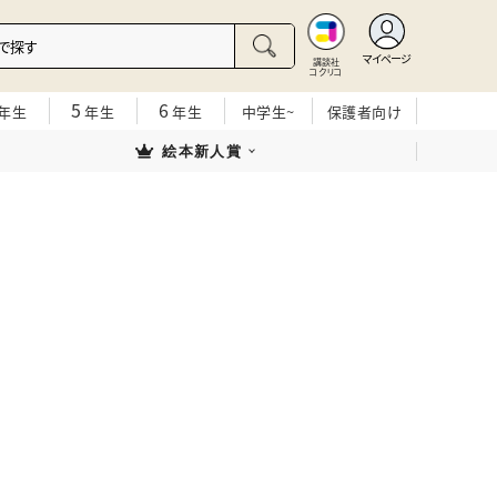
マイページ
講談社
コクリコ
5
6
年生
年生
年生
中学生~
保護者向け
絵本新人賞