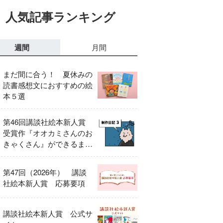
人気記事ランキング
週間
月間
まだ間に合う！ 夏休みの
読書感想文におすすめの絵
本５選
第46回講談社絵本新人賞
受賞作『オオカミさんのお
きゃくさん』ができるまで
③
第47回（2026年） 講談
社絵本新人賞 応募要項
講談社絵本新人賞 公式サ