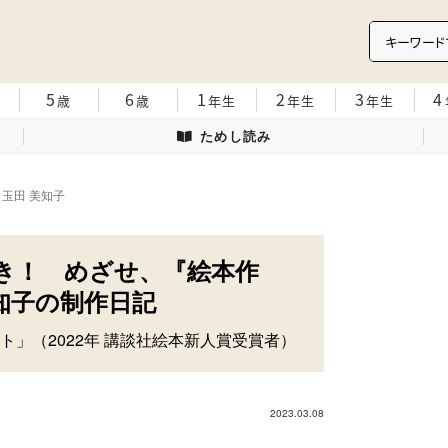
5
6
1
2
3
4
歳
歳
年生
年生
年生
ためし読み
 玉田 美知子
とき！ めざせ、『絵本作
知子の制作日記
」（2022年 講談社絵本新人賞受賞者）
2023.03.08