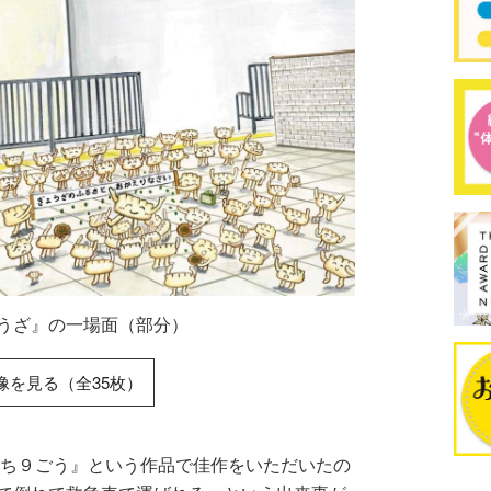
うざ』の一場面（部分）
像を見る（全35枚）
んち９ごう』という作品で佳作をいただいたの