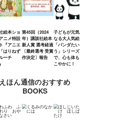
社絵本ショ
第45回（2024
子どもが元気に
『赤毛のアン』
「し
アニメ特設
年）講談社絵本
なる大人気絵本
モンゴメリ生誕
い」
ト『アニエ
新人賞 選考経過
「パンダたいそ
150周年 村岡
ルコ
「はりねず
〔最終選考 受賞
う」シリーズ
花子訳の魅力を
アウ
ルーチ
作決定〕報告
で、心も体もす
あらためて考え
け.の
」』
こやかに！
る
談！
えほん通信のおすすめ
BOOKS