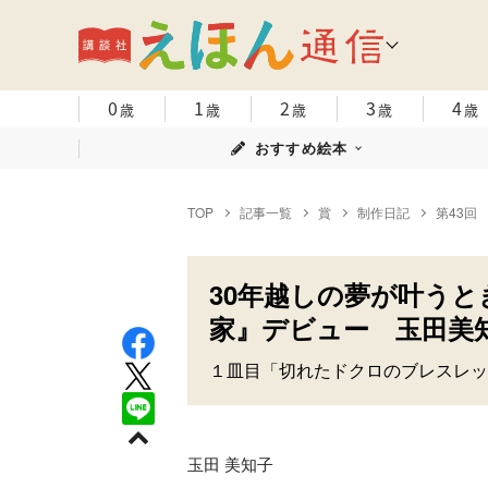
0
1
2
3
4
歳
歳
歳
歳
歳
おすすめ絵本
TOP
記事一覧
賞
制作日記
第43回
30年越しの夢が叶う
家』デビュー 玉田美
１皿目「切れたドクロのブレスレット
玉田 美知子