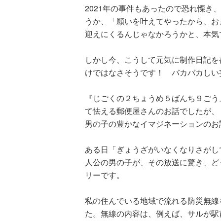
2021年の事件もあったので恐れ慄き
うか、「願いを叶えてやったから、お
迎えにくるんじゃなかろうかと、本気
しかし今、こうして元気に制作日記を
けではなさそうです！ バカバカしい
『じごくの２ちょうめ５ばんち９ごう
て怯える郵便屋さんのお話でしたが、
男の子の豊かなイマジネーションのお
ある日「ぎょうざがいなくなりさがし
人公の男の子が、その放送に驚き、ど
リーです。
私の住んでいる地域で流れる防災無線
た。無線の内容は、例えば、サルが駅