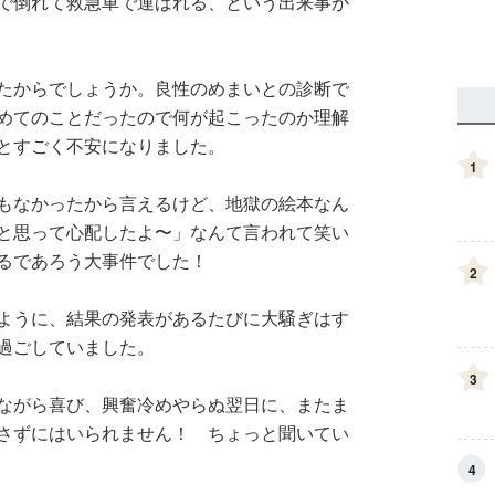
で倒れて救急車で運ばれる、という出来事が
たからでしょうか。良性のめまいとの診断で
めてのことだったので何が起こったのか理解
とすごく不安になりました。
1
もなかったから言えるけど、地獄の絵本なん
と思って心配したよ〜」なんて言われて笑い
るであろう大事件でした！
2
ように、結果の発表があるたびに大騒ぎはす
過ごしていました。
3
ながら喜び、興奮冷めやらぬ翌日に、またま
さずにはいられません！ ちょっと聞いてい
4