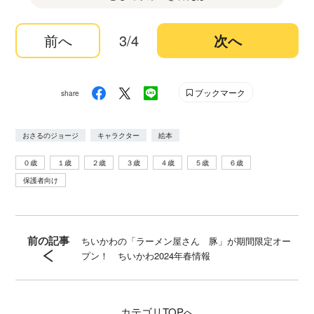
前へ
3/4
次へ
ブックマーク
share
おさるのジョージ
キャラクター
絵本
０歳
１歳
２歳
３歳
４歳
５歳
６歳
保護者向け
前の記事
ちいかわの「ラーメン屋さん 豚」が期間限定オー
プン！ ちいかわ2024年春情報
カテゴリ
TOPへ