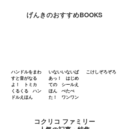
げんきのおすすめBOOKS
ム
ハンドルをまわ
いないいないば
こけしぞろぞろ
Ｍ
せ
すと音がなる
あっ！ はじめ
Ｌ
ほ
よ！ トミカ
ての シールえ
Ｍ
くるくる ハン
ほん ぺたぺ
し
ドルえほん
た！ ワンワン
に
コクリコ ファミリー