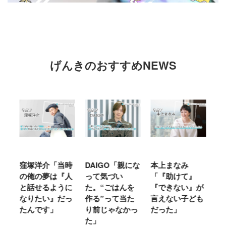
げんきのおすすめNEWS
窪塚洋介「当時
DAIGO「親にな
本上まなみ
千
る
の俺の夢は『人
って気づい
「『助けて』
育
ミ
と話せるように
た。“ごはんを
『できない』が
ヤ
」
なりたい』だっ
作る”って当た
言えない子ども
る
たんです」
り前じゃなかっ
だった」
た
た」