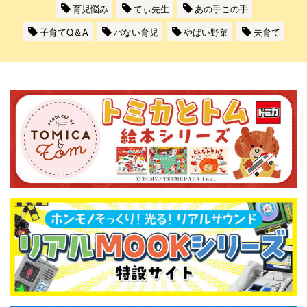
育児悩み
てぃ先生
あの手この手
子育てQ＆A
パない育児
やばい野菜
夫育て