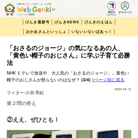
マイページ
講談社
コクリコ
げんき最新号
げんきNEWS
げんきのえほん
おかあさんといっしょ
いないいないばあっ！
「おさるのジョージ」の気になるあの人、
「黄色い帽子のおじさん」に学ぶ子育て必勝
法
NHK Ｅテレで放送中、大人気の「おさるのジョージ」。黄色い
帽子のおじさんが怒らないのはなぜ？
(3/4)
1ページ目に戻る
2024.04.12
ライター:
小渕 早紀
第２問の答え
②ええ、ぜひとも！