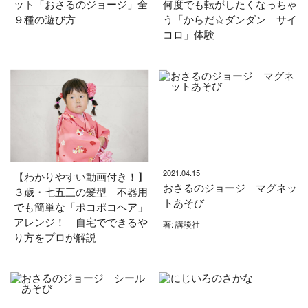
ット「おさるのジョージ」全
何度でも転がしたくなっちゃ
９種の遊び方
う「からだ☆ダンダン サイ
コロ」体験
2021.04.15
【わかりやすい動画付き！】
おさるのジョージ マグネッ
３歳・七五三の髪型 不器用
トあそび
でも簡単な「ポコポコヘア」
アレンジ！ 自宅でできるや
著: 講談社
り方をプロが解説