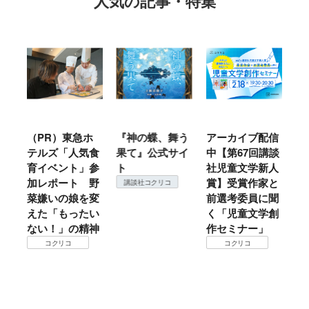
人気の記事・特集
ル
（PR）東急ホ
『神の蝶、舞う
アーカイブ配信
仙
テルズ「人気食
果て』公式サイ
中【第67回講談
地
育イベント」参
ト
社児童文学新人
暖
加レポート 野
賞】受賞作家と
こ
講談社コクリコ
菜嫌いの娘を変
前選考委員に聞
て
えた「もったい
く「児童文学創
ない！」の精神
作セミナー」
コクリコ
コクリコ