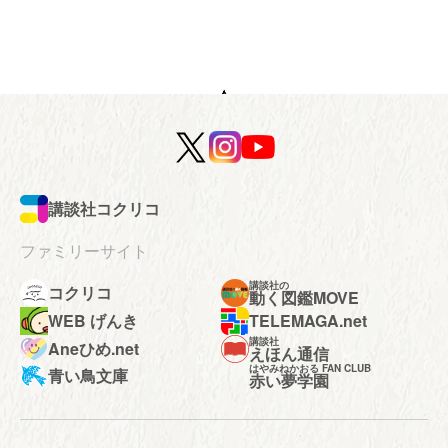
講談社コクリコ
ファミリーサイト
講談社の
コクリコ
動く図鑑MOVE
WEB げんき
TELEMAGA.net
講談社
Aneひめ.net
えほん通信
はやみねかおる FAN CLUB
青い鳥文庫
赤い夢学園