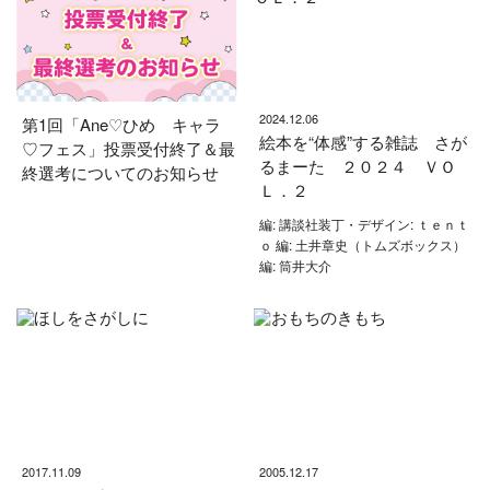
2024.12.06
第1回「Ane♡ひめ キャラ
絵本を“体感”する雑誌 さが
♡フェス」投票受付終了＆最
るまーた ２０２４ ＶＯ
終選考についてのお知らせ
Ｌ．２
編: 講談社装丁・デザイン: ｔｅｎｔ
ｏ 編: 土井章史（トムズボックス）
編: 筒井大介
2017.11.09
2005.12.17