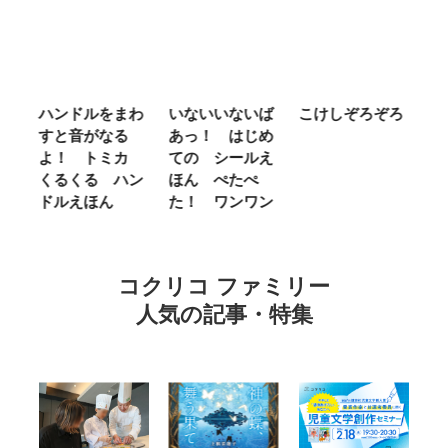
わ
いないいないば
こけしぞろぞろ
ＭＲ．ＭＥＮ
シ
あっ！ はじめ
ＬＩＴＴＬＥ
の
カ
ての シールえ
ＭＩＳＳ やさ
き
ン
ほん ぺたぺ
しいって なあ
あ
た！ ワンワン
に Ｂｅ Ｋｉ
ｎｄ
コクリコ ファミリー
人気の記事・特集