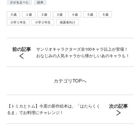
さがるまーた
絵本
０歳
１歳
２歳
３歳
４歳
５歳
６歳
小学１年生
小学２年生
保護者向け
前の記事
サンリオキャラクターズ全100キャラ以上が登場！
おなじみの人気キャラから懐かしいあのキャラも！
カテゴリ
TOPへ
次の記事
【トミカとトム】今度の新作絵本は、「はたらくく
るま」でお料理にチャレンジ！