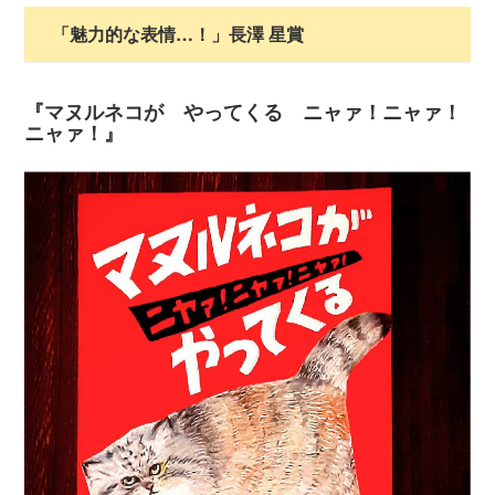
「魅力的な表情…！」長澤 星賞
『マヌルネコが やってくる ニャァ！ニャァ！
ニャァ！』