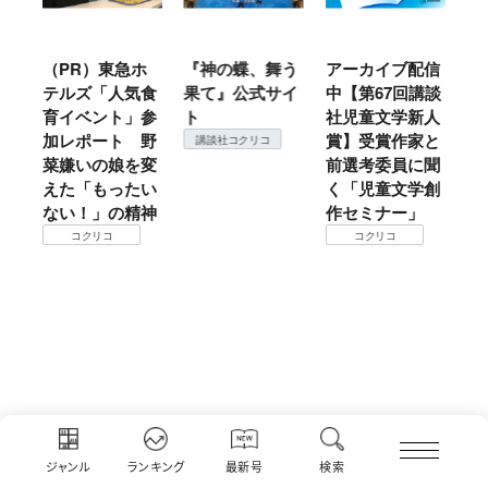
ホ
『神の蝶、舞う
アーカイブ配信
仙台の冬は東北
『
食
果て』公式サイ
中【第67回講談
地方では温
（
参
ト
社児童文学新人
暖？ 本当のと
こ
野
賞】受賞作家と
ころは仙台に来
＃
講談社コクリコ
変
前選考委員に聞
て検証すべし！
月
い
く「児童文学創
定
コクリコ
神
作セミナー」
コクリコ
ジャンル
ランキング
最新号
検索