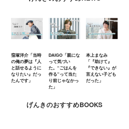
時
DAIGO「親にな
本上まなみ
千原せいじ「子
ハ
人
って気づい
「『助けて』
育ては自分のイ
「
に
た。“ごはんを
『できない』が
ヤな面に直面す
お
っ
作る”って当た
言えない子ども
ることが多かっ
に
り前じゃなかっ
だった」
た」
M
た」
キ
げんきのおすすめBOOKS