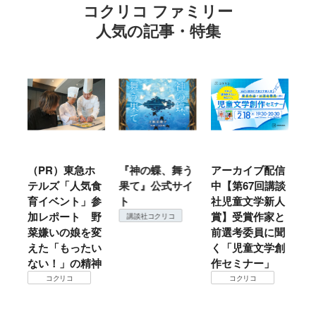
コクリコ ファミリー
人気の記事・特集
PR）東急ホ
『神の蝶、舞う
アーカイブ配信
仙台の冬
テルズ「人気食
果て』公式サイ
中【第67回講談
地方では
育イベント」参
ト
社児童文学新人
暖？ 本
加レポート 野
賞】受賞作家と
ころは仙
講談社コクリコ
菜嫌いの娘を変
前選考委員に聞
て検証す
えた「もったい
く「児童文学創
コクリコ
ない！」の精神
作セミナー」
コクリコ
コクリコ