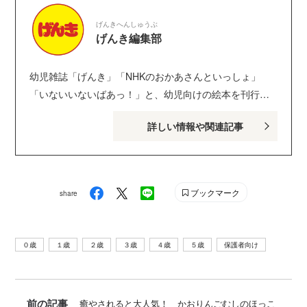
げんきへんしゅうぶ
げんき編集部
幼児雑誌「げんき」「NHKのおかあさんといっしょ」
「いないいないばあっ！」と、幼児向けの絵本を刊行し
ている講談社げんき編集部のサイトです。１・２・３歳
詳しい情報や関連記事
のお子さんがいるパパ・ママを中心に、おもしろくて役
に立つ子育てや絵本の情報が満載！ Instagram :
genki_magazine Twitter : @kodanshagenki LINE :
@genki
ブックマーク
share
０歳
１歳
２歳
３歳
４歳
５歳
保護者向け
前の記事
癒やされると大人気！ かおりんごむしのほっこ