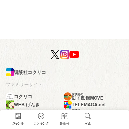
講談社コクリコ
ファミリーサイト
講談社の
コクリコ
動く図鑑MOVE
WEB げんき
TELEMAGA.net
講談社
Aneひめ.net
えほん通信
はやみねかおる FAN CLUB
青い鳥文庫
赤い夢学園
ジャンル
ランキング
最新号
検索