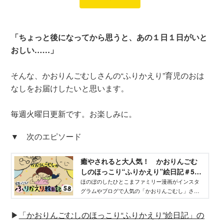
「ちょっと後になってから思うと、あの１日１日がいと
おしい……」
そんな、かおりんごむしさんの“ふりかえり”育児のおは
なしをお届けしたいと思います。
毎週火曜日更新です。お楽しみに。
▼ 次のエピソード
癒やされると大人気！ かおりんごむ
しのほっこり“ふりかえり”絵日記＃58 -
げんき
ほのぼのしたひとこまファミリー漫画がインスタ
グラムやブログで人気の「かおりんごむし」さん
が、息子のさとしくんと、娘のまりちゃんが生ま
れたときからのことをふりかえる育児漫画絵日記
▶
「かおりんごむしのほっこり“ふりかえり”絵日記」の
連載。