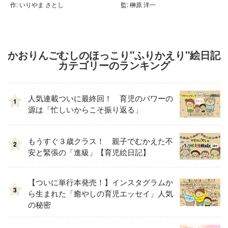
作: いりやま さとし
監: 榊原 洋一
かおりんごむしのほっこり"ふりかえり"絵日記
カテゴリーのランキング
人気連載ついに最終回！ 育児のパワーの
1
源は「忙しいからこそ振り返る」
もうすぐ３歳クラス！ 親子でむかえた不
2
安と緊張の「進級」【育児絵日記】
【ついに単行本発売！】インスタグラムか
3
ら生まれた「癒やしの育児エッセイ」人気
の秘密