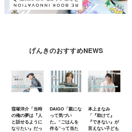
げんきのおすすめNEWS
「当時
DAIGO「親にな
本上まなみ
千原せいじ「子
は『人
って気づい
「『助けて』
育ては自分のイ
ように
た。“ごはんを
『できない』が
ヤな面に直面す
』だっ
作る”って当た
言えない子ども
ることが多かっ