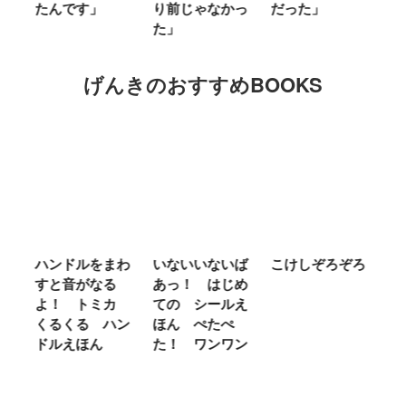
」
り前じゃなかっ
だった」
た」
た」
げんきのおすすめBOOKS
ルをまわ
いないいないば
こけしぞろぞろ
ＭＲ．ＭＥＮ
がなる
あっ！ はじめ
ＬＩＴＴＬＥ
 トミカ
ての シールえ
ＭＩＳＳ やさ
る ハン
ほん ぺたぺ
しいって なあ
ほん
た！ ワンワン
に Ｂｅ Ｋｉ
ｎｄ