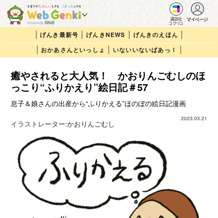
マイページ
講談社
コクリコ
げんき最新号
げんきNEWS
げんきのえほん
おかあさんといっしょ
いないいないばあっ！
癒やされると大人気！ かおりんごむしのほ
っこり“ふりかえり”絵日記＃57
息子＆娘さんの出産から“ふりかえる”ほのぼの絵日記漫画
2023.03.21
イラストレーター:
かおりんごむし