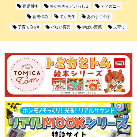
育児川柳
おかあさんといっしょ
ディズニー
育児悩み
てぃ先生
あの手この手
子育てQ＆A
パない育児
やばい野菜
夫育て