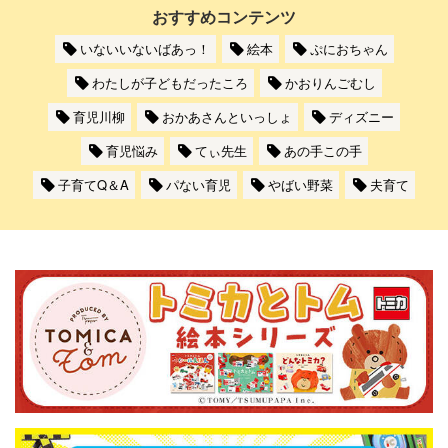
おすすめコンテンツ
いないいないばあっ！
絵本
ぷにおちゃん
わたしが子どもだったころ
かおりんごむし
育児川柳
おかあさんといっしょ
ディズニー
育児悩み
てぃ先生
あの手この手
子育てQ＆A
パない育児
やばい野菜
夫育て