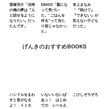
時
DAIGO「親にな
本上まなみ
千原せいじ「子
ハ
人
って気づい
「『助けて』
育ては自分のイ
「
に
た。“ごはんを
『できない』が
ヤな面に直面す
お
っ
作る”って当た
言えない子ども
ることが多かっ
に
り前じゃなかっ
だった」
た」
M
た」
キ
げんきのおすすめBOOKS
わ
いないいないば
こけしぞろぞろ
ＭＲ．ＭＥＮ
シ
あっ！ はじめ
ＬＩＴＴＬＥ
の
カ
ての シールえ
ＭＩＳＳ やさ
き