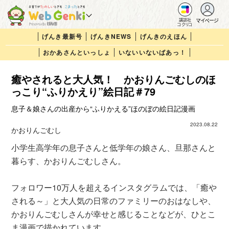
マイページ
講談社
コクリコ
げんき最新号
げんきNEWS
げんきのえほん
おかあさんといっしょ
いないいないばあっ！
癒やされると大人気！ かおりんごむしのほ
っこり“ふりかえり”絵日記＃79
息子＆娘さんの出産から“ふりかえる”ほのぼの絵日記漫画
2023.08.22
かおりんごむし
小学生高学年の息子さんと低学年の娘さん、旦那さんと
暮らす、かおりんごむしさん。
フォロワー10万人を超えるインスタグラムでは、「癒や
される～」と大人気の日常のファミリーのおはなしや、
かおりんごむしさんが幸せと感じることなどが、ひとこ
ま漫画で描かれています。