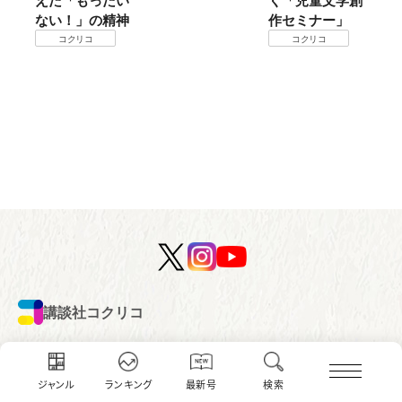
神
作セミナー」
コクリコ
講談社コクリコ
ファミリーサイト
講談社の
コクリコ
ジャンル
ランキング
最新号
検索
動く図鑑MOVE