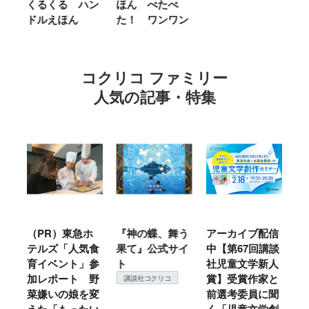
ン
ほん ぺたぺ
しいって なあ
あ
た！ ワンワン
に Ｂｅ Ｋｉ
ｎｄ
コクリコ ファミリー
人気の記事・特集
ホ
『神の蝶、舞う
アーカイブ配信
仙台の冬は東北
『
食
果て』公式サイ
中【第67回講談
地方では温
（
参
ト
社児童文学新人
暖？ 本当のと
こ
野
賞】受賞作家と
ころは仙台に来
＃
講談社コクリコ
変
前選考委員に聞
て検証すべし！
月
い
く「児童文学創
定
コクリコ