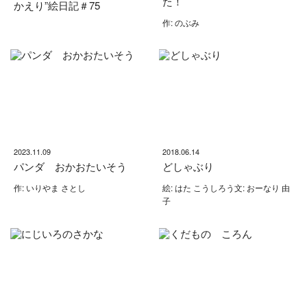
た！
かえり”絵日記＃75
作: のぶみ
2023.11.09
2018.06.14
パンダ おかおたいそう
どしゃぶり
作: いりやま さとし
絵: はた こうしろう文: おーなり 由
子