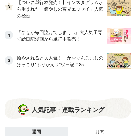
【ついに単行本発売！】インスタグラムか
3
ら生まれた「癒やしの育児エッセイ」人気
の秘密
『なぜか毎回泣けてしまう...』大人気子育
て絵日記漫画から単行本発売！
癒やされると大人気！ かおりんごむしの
ほっこり“ふりかえり”絵日記＃85
人気記事・連載ランキング
週間
月間