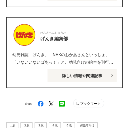
ほっこりブログ Instagram：kaoringomushi
げんきへんしゅうぶ
げんき編集部
幼児雑誌「げんき」「NHKのおかあさんといっしょ」
「いないいないばあっ！」と、幼児向けの絵本を刊行し
ている講談社げんき編集部のサイトです。１・２・３歳
詳しい情報や関連記事
のお子さんがいるパパ・ママを中心に、おもしろくて役
に立つ子育てや絵本の情報が満載！ Instagram :
genki_magazine Twitter : @kodanshagenki LINE :
@genki
ブックマーク
share
１歳
２歳
３歳
４歳
５歳
保護者向け