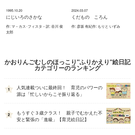
1995.10.20
2024.03.07
にじいろのさかな
くだもの ころん
作: マ－カス･フィスタ－訳: 谷川 俊
作: 彦坂 有紀作: もりと いずみ
太郎
かおりんごむしのほっこり"ふりかえり"絵日記
カテゴリーのランキング
人気連載ついに最終回！ 育児のパワーの
1
源は「忙しいからこそ振り返る」
もうすぐ３歳クラス！ 親子でむかえた不
2
安と緊張の「進級」【育児絵日記】