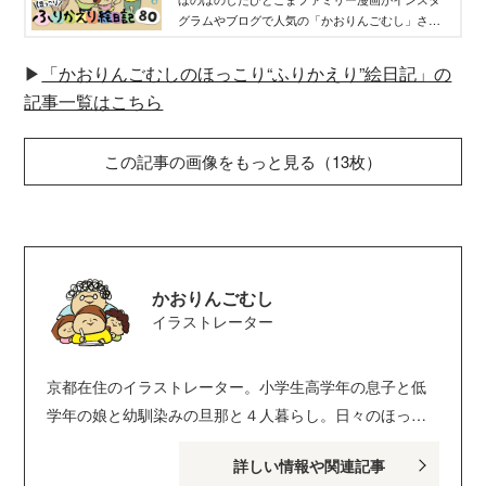
WEB げんき｜講談社
グラムやブログで人気の「かおりんごむし」さん
が、息子のさとしくんと、娘のまりちゃんが生ま
れたときからのことをふりかえる育児漫画絵日記
▶
「かおりんごむしのほっこり“ふりかえり”絵日記」の
連載。
記事一覧はこちら
この記事の画像をもっと見る（13枚）
かおりんごむし
イラストレーター
京都在住のイラストレーター。小学生高学年の息子と低
学年の娘と幼馴染みの旦那と４人暮らし。日々のほっこ
り&わたしの小さなしあわせをかいてます。「１日１日大
詳しい情報や関連記事
切に過ごしたい」がテーマ。 ブログ：かおりんごむしの