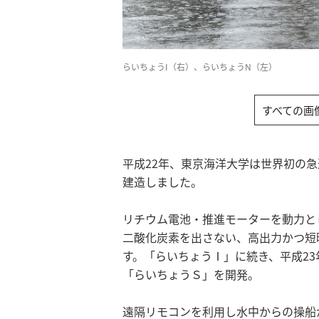
らいちょうI（右）、らいちょうN（左）
すべての画
平成22年、東京海洋大学は世界初の
建造しました。
リチウム電池・推進モーターを動力と
二酸化炭素を出さない、高出力かつ短
す。「らいちょうⅠ」に続き、平成2
「らいちょうＳ」を開発。
遠隔リモコンを利用し水中からの操船