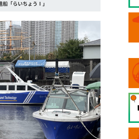
進船「らいちょうⅠ」