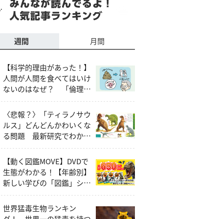
週間
月間
【科学的理由があった！】
人間が人間を食べてはいけ
ないのはなぜ？ 「倫理
的・社会的な問題」以外の
説明とは
〈悲報？〉「ティラノサウ
ルス」どんどんかわいくな
る問題 最新研究でわかっ
たティラノサウルスの本当
の姿
【動く図鑑MOVE】DVDで
生態がわかる！【年齢別】
新しい学びの「図鑑」シリ
ーズ
世界猛毒生物ランキン
グ！ 世界一の猛毒を持つ