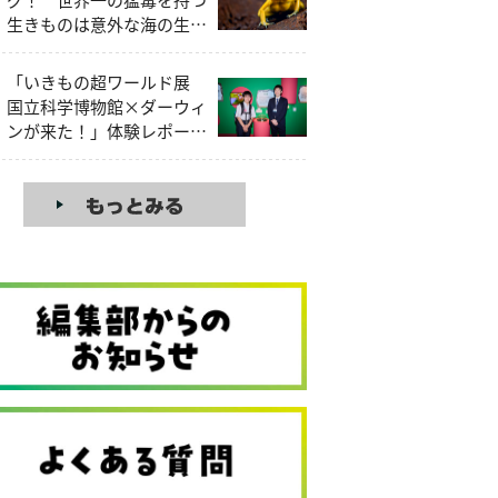
生きものは意外な海の生き
もの!?
「いきもの超ワールド展
国立科学博物館×ダーウィ
ンが来た！」体験レポー
ト！見どころを昆虫大好き
中学生研究員が解説