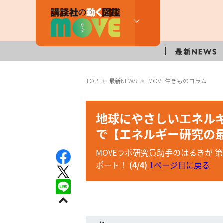
TOP
最新NEWS
MOVE生きものコラム
地球にやさしいエネルギ
で【エネルギー研究の
MOVEラボ研究員助手のはるきが
ポート！
(4/4)
1ページ目に戻る