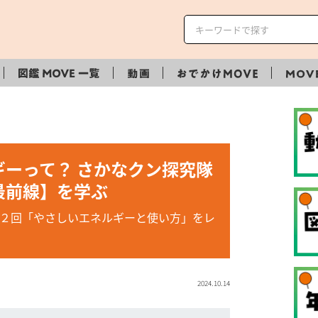
ーって？ さかなクン探究隊
最前線】を学ぶ
 第２回「やさしいエネルギーと使い方」をレ
2024.10.14