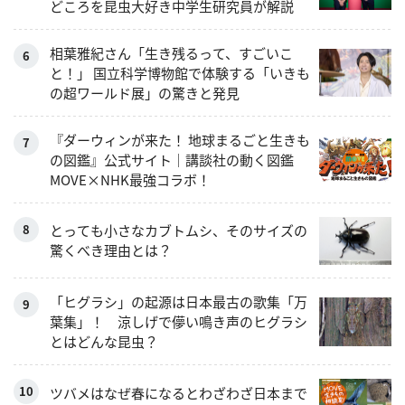
どころを昆虫大好き中学生研究員が解説
相葉雅紀さん「生き残るって、すごいこ
と！」 国立科学博物館で体験する「いきも
の超ワールド展」の驚きと発見
『ダーウィンが来た！ 地球まるごと生きも
の図鑑』公式サイト｜講談社の動く図鑑
MOVE×NHK最強コラボ！
とっても小さなカブトムシ、そのサイズの
驚くべき理由とは？
「ヒグラシ」の起源は日本最古の歌集「万
葉集」！ 涼しげで儚い鳴き声のヒグラシ
とはどんな昆虫？
ツバメはなぜ春になるとわざわざ日本まで