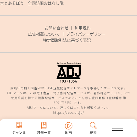
本とあそぼう 全国訪問おはなし隊
お問い合わせ
利用規約
広告掲載について
プライバシーポリシー
特定商取引法に基づく表記
講談社の動く図鑑MOVEは正規版配信サイトマークを取得したサービスです。
ABJマークは、この電子書店・電子書籍配信サービスが、著作権者からコンテンツ
使用許諾を得た正規版配信サービスであることを示す登録商標（登録番号 第
6091713号）です。
ABJマークについて、詳しくはこちらを御覧ください。
https://aebs.or.jp/
ジャンル
図鑑一覧
動画
検索