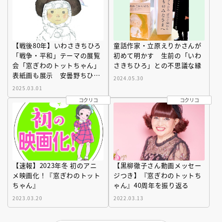
【戦後80年】いわさきちひろ
童話作家・立原えりかさんが
「戦争・平和」テーマの展覧
初めて明かす 生前の「いわ
会「窓ぎわのトットちゃん」
さきちひろ」との不思議な縁
表紙画も展示 安曇野ちひろ
2024.05.30
美術館（長野県）
2025.03.01
コクリコ
コクリコ
【速報】2023年冬 初のアニ
【黒柳徹子さん動画メッセー
メ映画化！『窓ぎわのトット
ジつき】『窓ぎわのトットち
ちゃん』
ゃん』40周年を振り返る
2023.03.20
2022.03.13