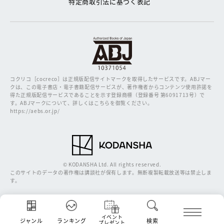
特定商取引法に基づく表記
コクリコ［cocreco］は正規版配信サイトマークを取得したサービスです。
ABJマー
クは、この電子書店・電子書籍配信サービスが、著作権者からコンテンツ使用許諾を
得た正規版配信サービスであることを示す登録商標（登録番号 第6091713号）で
す。ABJマークについて、詳しくはこちらを御覧ください。
https://aebs.or.jp/
© KODANSHA Ltd. All rights reserved.
このサイトのデータの著作権は講談社が保有します。無断複製転載放送等は禁止しま
す。
イベント
ジャンル
ランキング
検索
プレゼント