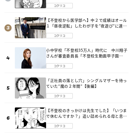
ールに変化が…〈後編〉
コクリコ
【不登校から医学部へ】中２で成績はオール
１「昼夜逆転」したわが子を”夜遊び”に連れ
出した母の気づき
コクリコ
小中学校「不登校35万人」時代に 中川翔子
さんが審査委員長「不登校生動画甲子園
2026」が開催
コクリコ
「正社員の落とし穴」シングルマザーを待っ
ていた“魔の２年間”【後編】
コクリコ
【不登校のきっかけは先生でした】「いつま
で休むんですか？」追い詰められる母と息子
《第６話》
コクリコ