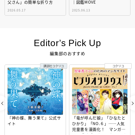
父さん」の簡単な折り方
｜図鑑MOVE
2026.05.17
2025.06.13
Editor’s Pick Up
編集部のおすすめ
講談社コクリコ
コクリコ
『神の蝶、舞う果て』公式サ
「竜が呼んだ娘」「ひなたと
イト
ひかり」「NO.６」……人気
児童書を漫画化！ マンガサ
イト『ビブリオシリウス』誕