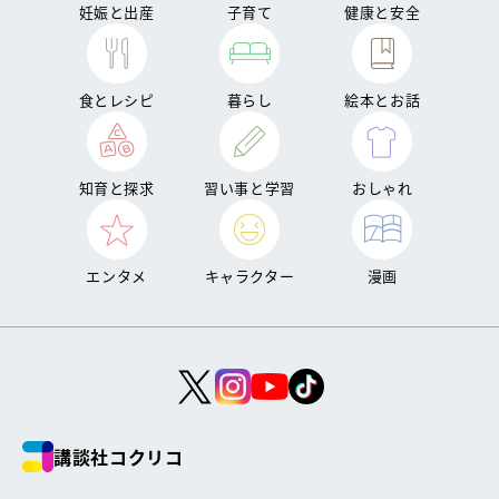
妊娠と出産
子育て
健康と安全
食とレシピ
暮らし
絵本とお話
知育と探求
習い事と学習
おしゃれ
エンタメ
キャラクター
漫画
講談社コクリコ