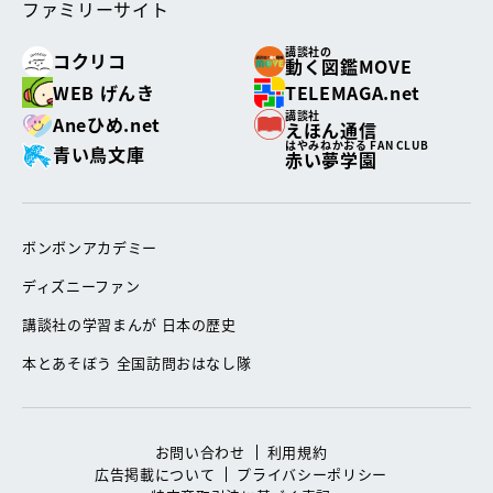
ファミリーサイト
講談社の
コクリコ
動く図鑑MOVE
WEB げんき
TELEMAGA.net
講談社
Aneひめ.net
えほん通信
はやみねかおる FAN CLUB
青い鳥文庫
赤い夢学園
ボンボンアカデミー
ディズニーファン
講談社の学習まんが 日本の歴史
本とあそぼう 全国訪問おはなし隊
お問い合わせ
利用規約
広告掲載について
プライバシーポリシー