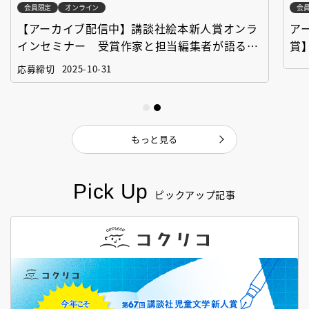
会員限定
オンライン
会
【アーカイブ配信中】講談社絵本新人賞オンラ
ア
インセミナー 受賞作家と担当編集者が語る
賞
「絵本創作実践講座」
作
応募締切
2025-10-31
もっと見る
Pick Up
ピックアップ記事