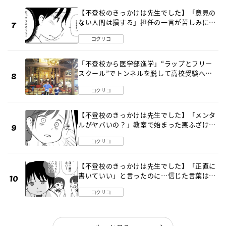
【不登校のきっかけは先生でした】「意見の
ない人間は損する」担任の一言が苦しみに…
《第１話》
コクリコ
「不登校から医学部進学」“ラップとフリー
スクール”でトンネルを脱して高校受験へ
〔元野球少年の実話〕
コクリコ
【不登校のきっかけは先生でした】「メンタ
ルがヤバいの？」教室で始まった悪ふざけ
《第３話》
コクリコ
【不登校のきっかけは先生でした】「正直に
書いていい」と言ったのに…信じた言葉は噓
だった《第４話》
コクリコ