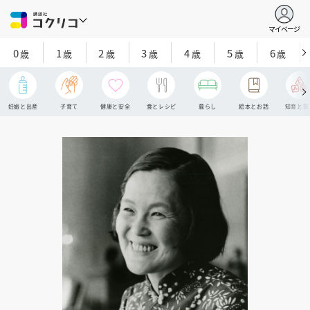
マイページ
0
1
2
3
4
5
6
歳
歳
歳
歳
歳
歳
歳
妊娠と出産
子育て
健康と安全
食とレシピ
暮らし
絵本とお話
知育と探