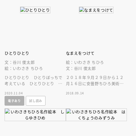
ひとりひとり
なまえをつけて
文：谷川 俊太郎
絵：いわさき ちひろ
絵：いわさき ちひろ
文：谷川 俊太郎
ひとりひとり ひとりぼっちで
２０１８年９月２９日から１２
考えている ひとりひとり ひ
月１６日に安曇野ちひろ美術館
とりでいたくないと ーー谷川
で開催される「Ｌｉｆｅ展 谷
2020.11.04
2018.09.14
俊太郎といわさきちひろによる
川俊太郎 みんないきてる」と
電子あり
試し読み
絵本が誕生！
の共同企画。