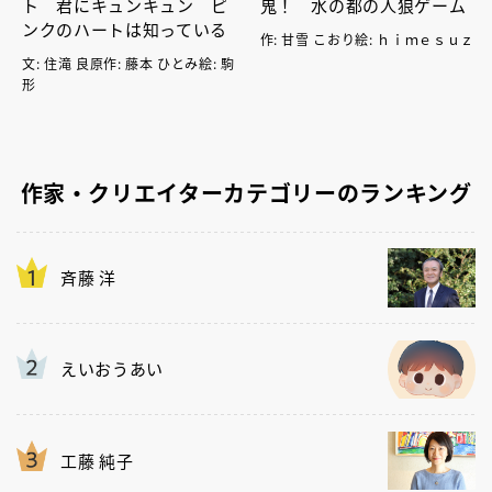
ト 君にキュンキュン ピ
鬼！ 水の都の人狼ゲーム
ンクのハートは知っている
作: 甘雪 こおり絵: ｈｉｍｅｓｕｚ
文: 住滝 良原作: 藤本 ひとみ絵: 駒
形
作家・クリエイターカテゴリーのランキング
斉藤 洋
えいおうあい
工藤 純子