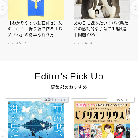
【わかりやすい動画付き】父
父の日に読みたい！パパ鳥た
の日に！ 折り紙で作る「お
ちの感動的な子育て生態4選
父さん」の簡単な折り方
｜図鑑MOVE
2026.05.17
2025.06.13
Editor’s Pick Up
編集部のおすすめ
講談社コクリコ
コクリコ