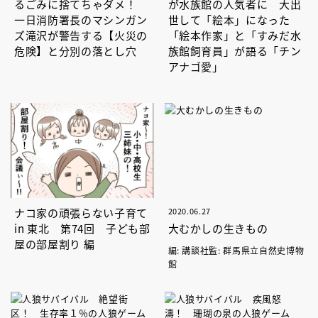
るごみに捨てちゃダメ！
が水族館の人気者に 大出
一日消防署長のマシンガン
世して「絵本」になった
ズ滝沢が警告する【火災の
「絵本作家」と「すみだ水
危険】と分別の落とし穴
族館飼育員」が語る「チン
アナゴ愛」
ナコ家の頑張らない子育て
2020.06.27
in 東北 第74回 子ども部
大むかしの生きもの
屋の部屋割り 編
編: 講談社監: 群馬県立自然史博物
館