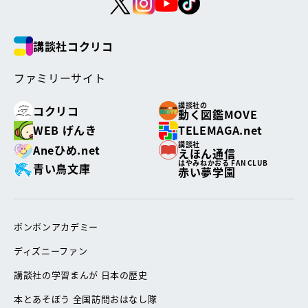
講談社コクリコ
ファミリーサイト
講談社の
コクリコ
動く図鑑MOVE
WEB げんき
TELEMAGA.net
講談社
Aneひめ.net
えほん通信
はやみねかおる FAN CLUB
青い鳥文庫
赤い夢学園
ボンボンアカデミー
ディズニーファン
講談社の学習まんが 日本の歴史
本とあそぼう 全国訪問おはなし隊