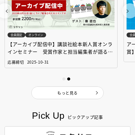
会員限定
オンライン
会
【アーカイブ配信中】講談社絵本新人賞オンラ
ア
インセミナー 受賞作家と担当編集者が語る
賞
「絵本創作実践講座」
作
応募締切
2025-10-31
もっと見る
Pick Up
ピックアップ記事