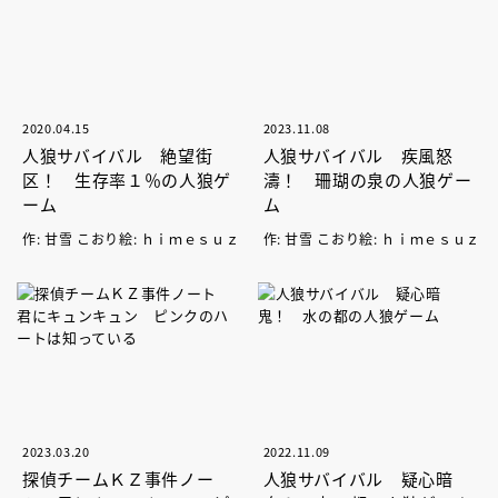
2020.04.15
2023.11.08
人狼サバイバル 絶望街
人狼サバイバル 疾風怒
区！ 生存率１％の人狼ゲ
濤！ 珊瑚の泉の人狼ゲー
ーム
ム
作: 甘雪 こおり絵: ｈｉｍｅｓｕｚ
作: 甘雪 こおり絵: ｈｉｍｅｓｕｚ
2023.03.20
2022.11.09
探偵チームＫＺ事件ノー
人狼サバイバル 疑心暗