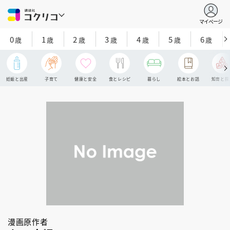
マイページ
0
1
2
3
4
5
6
歳
歳
歳
歳
歳
歳
歳
妊娠と出産
子育て
健康と安全
食とレシピ
暮らし
絵本とお話
知育と探
漫画原作者