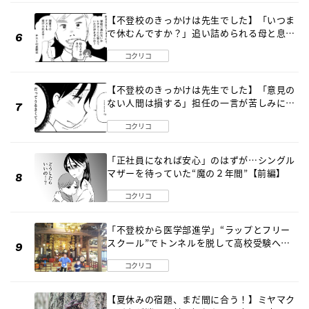
【不登校のきっかけは先生でした】「いつま
で休むんですか？」追い詰められる母と息子
《第６話》
コクリコ
【不登校のきっかけは先生でした】「意見の
ない人間は損する」担任の一言が苦しみに…
《第１話》
コクリコ
「正社員になれば安心」のはずが…シングル
マザーを待っていた“魔の２年間”【前編】
コクリコ
「不登校から医学部進学」“ラップとフリー
スクール”でトンネルを脱して高校受験へ
〔元野球少年の実話〕
コクリコ
【夏休みの宿題、まだ間に合う！】ミヤマク