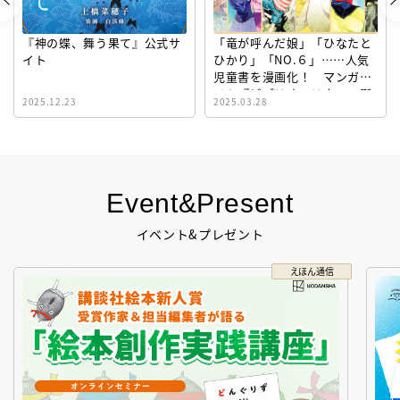
『神の蝶、舞う果て』公式サ
「竜が呼んだ娘」「ひなたと
イト
ひかり」「NO.６」……人気
児童書を漫画化！ マンガサ
イト『ビブリオシリウス』誕
2025.12.23
2025.03.28
生！
Event&Present
イベント&プレゼント
えほん通信