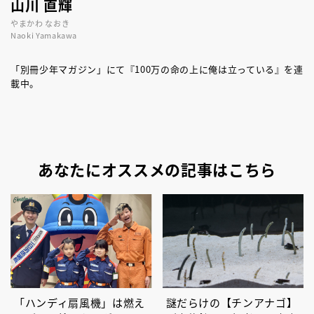
山川 直輝
やまかわ なおき
Naoki Yamakawa
「別冊少年マガジン」にて『100万の命の上に俺は立っている』を連
載中。
あなたにオススメの記事はこちら
「ハンディ扇風機」は燃え
謎だらけの【チンアナゴ】