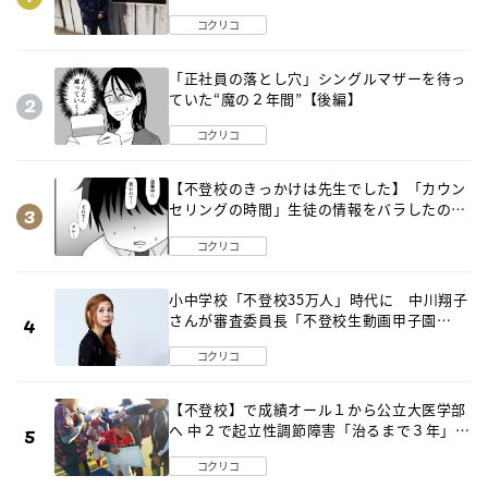
出した母の気づき
コクリコ
「正社員の落とし穴」シングルマザーを待っ
ていた“魔の２年間”【後編】
コクリコ
【不登校のきっかけは先生でした】「カウン
セリングの時間」生徒の情報をバラしたの
は…《第２話》
コクリコ
小中学校「不登校35万人」時代に 中川翔子
さんが審査委員長「不登校生動画甲子園
2026」が開催
コクリコ
【不登校】で成績オール１から公立大医学部
へ 中２で起立性調節障害「治るまで３年」の
診断 そのとき母は
コクリコ