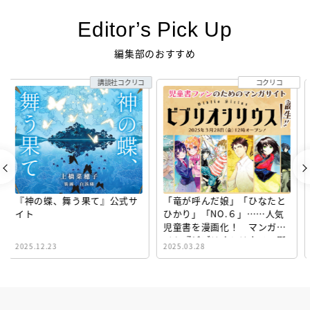
Editor’s Pick Up
編集部のおすすめ
コクリコ
えほん通信
「竜が呼んだ娘」「ひなたと
ぎょうざが いなくなり さ
ひかり」「NO.６」……人気
がしています 公式サイト
児童書を漫画化！ マンガサ
イト『ビブリオシリウス』誕
2025.03.28
2024.03.06
生！