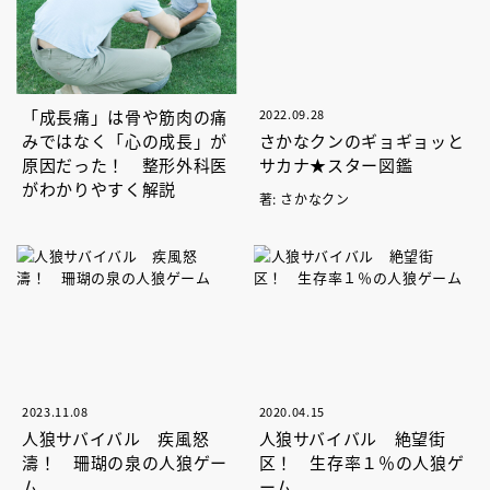
「成長痛」は骨や筋肉の痛
2022.09.28
みではなく「心の成長」が
さかなクンのギョギョッと
原因だった！ 整形外科医
サカナ★スター図鑑
がわかりやすく解説
著: さかなクン
2023.11.08
2020.04.15
人狼サバイバル 疾風怒
人狼サバイバル 絶望街
濤！ 珊瑚の泉の人狼ゲー
区！ 生存率１％の人狼ゲ
ム
ーム