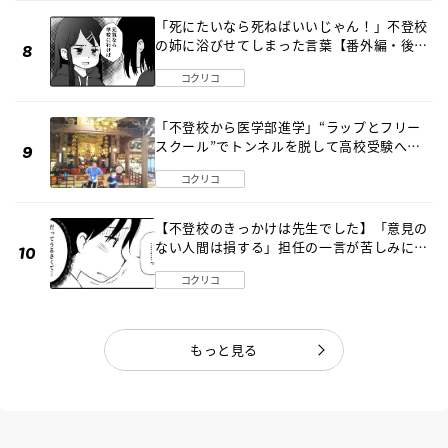
「死にたいなら死ねばいいじゃん！」不登校
の姉に浴びせてしまった言葉【番外編・後
編】
コクリコ
「不登校から医学部進学」“ラップとフリー
スクール”でトンネルを脱して高校受験へ
〔元野球少年の実話〕
コクリコ
【不登校のきっかけは先生でした】「意見の
ない人間は損する」担任の一言が苦しみに…
《第１話》
コクリコ
もっと見る