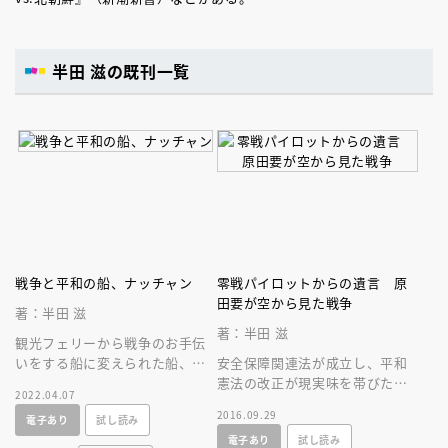
半田 滋の既刊一覧
戦争と平和の船、ナッチャン
零戦パイロットからの遺言 原
田要が空から見た戦争
著：半田 滋
著：半田 滋
観光フェリーから戦争のお手伝
いをする船に変えられた船、ナ
安全保障関連法が成立し、平和
ッチャン。船を主人公に、戦争
憲法の改正が現実味を帯びた今
2022.04.07
と平和がとても近くにあること
だからこそ、「机の上の反戦」
2016.09.29
電子あり
試し読み
を伝えます。
ではなく、「戦争の真実」を届
電子あり
試し読み
けます。