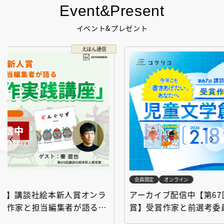
Event&Present
イベント&プレゼント
コクリコ
会員限定
オンライン
会
アーカイブ配信中【第67回講談社児童文学新人
【
賞】受賞作家と前選考委員に聞く「児童文学創
イ
作セミナー」
「
応募