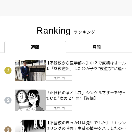
Ranking
ランキング
週間
月間
【不登校から医学部へ】中２で成績はオール
１「昼夜逆転」したわが子を”夜遊び”に連れ
出した母の気づき
コクリコ
「正社員の落とし穴」シングルマザーを待っ
ていた“魔の２年間”【後編】
コクリコ
【不登校のきっかけは先生でした】「カウン
セリングの時間」生徒の情報をバラしたの