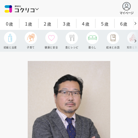
マイページ
0
1
2
3
4
5
6
歳
歳
歳
歳
歳
歳
歳
妊娠と出産
子育て
健康と安全
食とレシピ
暮らし
絵本とお話
知育と探