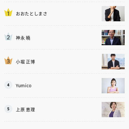
おおたとしまさ
神永 曉
小堀 正博
Yumico
上原 恵理