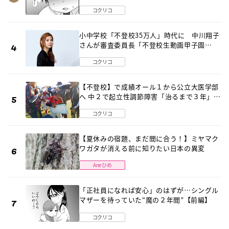
は…《第２話》
コクリコ
小中学校「不登校35万人」時代に 中川翔子
さんが審査委員長「不登校生動画甲子園
2026」が開催
コクリコ
【不登校】で成績オール１から公立大医学部
へ 中２で起立性調節障害「治るまで３年」の
診断 そのとき母は
コクリコ
【夏休みの宿題、まだ間に合う！】ミヤマク
ワガタが消える前に知りたい日本の異変
Aneひめ
「正社員になれば安心」のはずが…シングル
マザーを待っていた“魔の２年間”【前編】
コクリコ