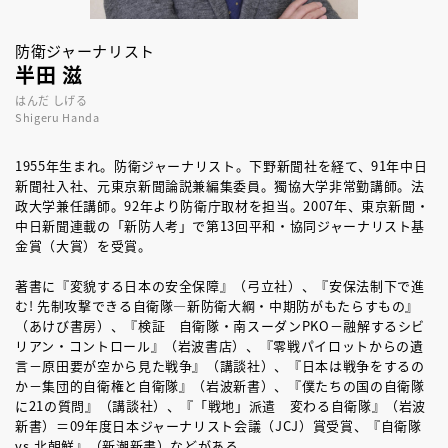
防衛ジャーナリスト
半田 滋
はんだ しげる
Shigeru Handa
1955年生まれ。防衛ジャーナリスト。下野新聞社を経て、91年中日
新聞社入社、元東京新聞論説兼編集委員。獨協大学非常勤講師。法
政大学兼任講師。92年より防衛庁取材を担当。2007年、東京新聞・
中日新聞連載の「新防人考」で第13回平和・協同ジャーナリスト基
金賞（大賞）を受賞。
著書に『変貌する日本の安全保障』（弓立社）、『安保法制下で進
む! 先制攻撃できる自衛隊―新防衛大綱・中期防がもたらすもの』
（あけび書房）、『検証 自衛隊・南スーダンPKO－融解するシビ
リアン・コントロール』（岩波書店）、『零戦パイロットからの遺
言－原田要が空から見た戦争』（講談社）、『日本は戦争をするの
か－集団的自衛権と自衛隊』（岩波新書）、『僕たちの国の自衛隊
に21の質問』（講談社）、『「戦地」派遣 変わる自衛隊』（岩波
新書）＝09年度日本ジャーナリスト会議（JCJ）賞受賞、『自衛隊
vs.北朝鮮』（新潮新書）などがある。