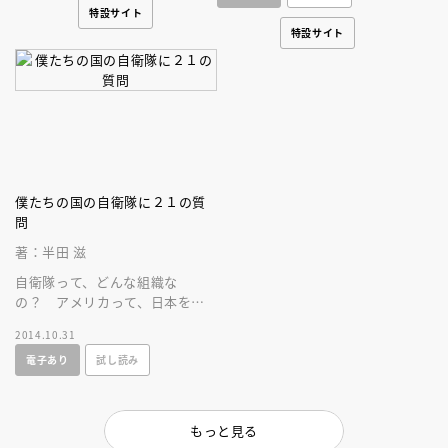
特設サイト
特設サイト
僕たちの国の自衛隊に２１の質
問
著：半田 滋
自衛隊って、どんな組織な
の？ アメリカって、日本を守
ってくれるの？ 日本は将来、
2014.10.31
戦争をすることになるの？ す
電子あり
試し読み
べてに答えます！
もっと見る