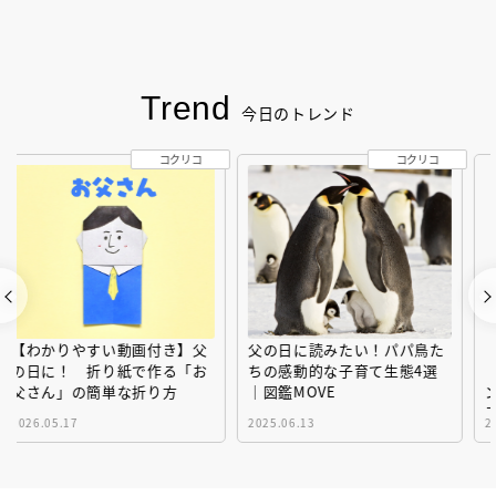
Trend
今日のトレンド
コクリコ
コクリコ
父の日に読みたい！パパ鳥た
【梅雨】の対策と過ごし方
ちの感動的な子育て生態4選
「洗濯」「紫外線」「エアコ
｜図鑑MOVE
ン」「ゲリラ豪雨」…〔気象
予報士が完全ガイド〕
2025.06.13
2026.05.30