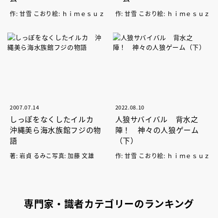
作: 甘雪 こおり絵: ｈｉｍｅｓｕｚ
作: 甘雪 こおり絵: ｈｉｍｅｓｕｚ
2007.07.14
2022.08.10
しっぽをなくしたイルカ
人狼サバイバル 背水之
沖縄美ら海水族館フジの物
陣！ 神々の人狼ゲーム
語
（下）
著: 岩貞 るみこ写真: 加藤 文雄
作: 甘雪 こおり絵: ｈｉｍｅｓｕｚ
専門家・識者カテゴリーのランキング