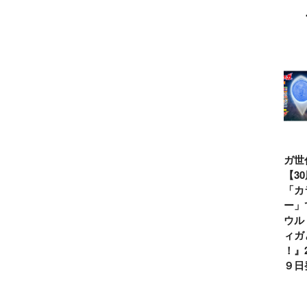
ウルトラマンシ
仮面ライダー誕
テレビマガジン
ティガ世
リーズ60周年記
生55周年記
2026年夏号発
見！【3
念！ ウルトラ
念！ 仮面ライ
売!!
念】「カ
セブン＝モロボ
ダー１号＝本郷
イマー」
シ・ダンを演じ
猛を演じた藤岡
る『ウル
た森次晃嗣氏特
弘、氏特別イン
ンティガ
別インタビュー
タビュー
ぼう！』2
７月９日