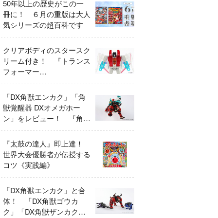
50年以上の歴史がこの一
冊に！ ６月の重版は大人
気シリーズの超百科です
クリアボディのスタースク
リーム付き！ 『トランス
フォーマー
FANBOOK2026』2026年
７月31日発売！
「DX角獣エンカク」「角
獣覚醒器 DXオメガホー
ン」をレビュー！ 『角醒
ハンター オメガホーン』
の玩具展開がスタート！
『太鼓の達人』即上達！
世界大会優勝者が伝授する
コツ《実践編》
「DX角獣エンカク」と合
体！ 「DX角獣ゴウカ
ク」「DX角獣ザンカク」