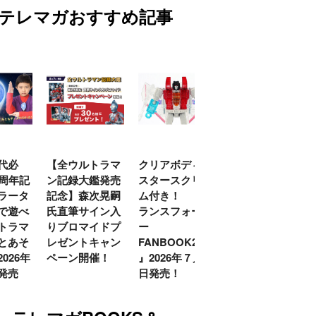
テレマガおすすめ記事
代必
【全ウルトラマ
クリアボディの
【特別編】トラ
0周年記
ン記録大鑑発売
スタースクリー
ンスフォーマー
ラータ
記念】森次晃嗣
ム付き！ 『ト
ごー！ごー！
で遊べ
氏直筆サイン入
ランスフォーマ
【月イチ更新】
トラマ
りブロマイドプ
ー
とあそ
レゼントキャン
FANBOOK2026
026年
ペーン開催！
』2026年７月31
発売
日発売！