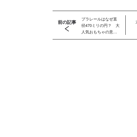
プラレールはなぜ直
前の記事
径470ミリの円？ 大
人気おもちゃの意外
と知られていない３
つの規格革命とは