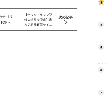
3
【全ウルトラマン記
カテゴリ
次の記事
録大鑑発売記念】森
TOPへ
次晃嗣氏直筆サイン
4
入りブロマイドプレ
ゼントキャンペーン
開催！
5
6
7