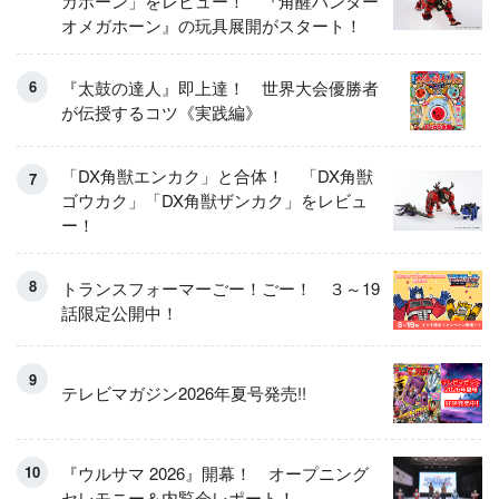
ガホーン」をレビュー！ 『角醒ハンター
オメガホーン』の玩具展開がスタート！
『太鼓の達人』即上達！ 世界大会優勝者
が伝授するコツ《実践編》
「DX角獣エンカク」と合体！ 「DX角獣
ゴウカク」「DX角獣ザンカク」をレビュ
ー！
トランスフォーマーごー！ごー！ ３～19
話限定公開中！
テレビマガジン2026年夏号発売!!
『ウルサマ 2026』開幕！ オープニング
セレモニー＆内覧会レポート！