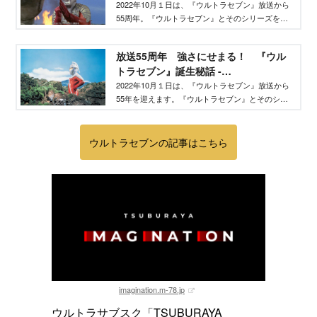
TELEMAGA.net
で地球に魔の手をのばす宇宙人を深掘りします。
2022年10月１日は、『ウルトラセブン』放送から
55周年。『ウルトラセブン』とそのシリーズを網
羅した『テレビマガジン特別編集 ウルトラセブ
ン パーフェクトファイル』の電子復刻を記念し
放送55周年 強さにせまる！ 『ウル
て、当時の編集担当が、『ウルトラセブン』につ
トラセブン』誕生秘話 -
いて語るシリーズ。最終回は、ウルトラセブンの
TELEMAGA.net
その後を深掘りします。
2022年10月１日は、『ウルトラセブン』放送から
55年を迎えます。『ウルトラセブン』とそのシリ
ーズを網羅した『テレビマガジン特別編集 ウル
トラセブン パーフェクトファイル』の電子復刻
を記念して、当時の編集担当が、『ウルトラセブ
ウルトラセブンの記事はこちら
ン』について語るシリーズ第１弾。『ウルトラセ
ブン』誕生秘話！
imagination.m-78.jp
ウルトラサブスク「TSUBURAYA