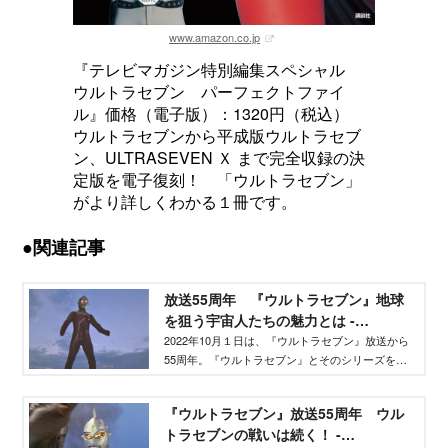
www.amazon.co.jp
『テレビマガジン特別編集スペシャル
ウルトラセブン パーフェクトファイ
ル』価格（電子版）：1320円（税込）
ウルトラセブンから平成版ウルトラセブ
ン、ULTRASEVEN Ｘ まで完全収録の決
定版を電子復刻！ 「ウルトラセブン」
がより詳しくわかる１冊です。
●関連記事
放送55周年 『ウルトラセブン』地球
を狙う宇宙人たちの魅力とは -
TELEMAGA.net
2022年10月１日は、『ウルトラセブン』放送から
55周年。『ウルトラセブン』とそのシリーズを網
羅した『テレビマガジン特別編集 ウルトラセブ
ン パーフェクトファイル』の電子復刻を記念し
『ウルトラセブン』放送55周年 ウル
て、当時の編集担当が、『ウルトラセブン』につ
トラセブンの戦いは続く！ -
いて語るシリーズ。今回は、さまざまな侵略計画