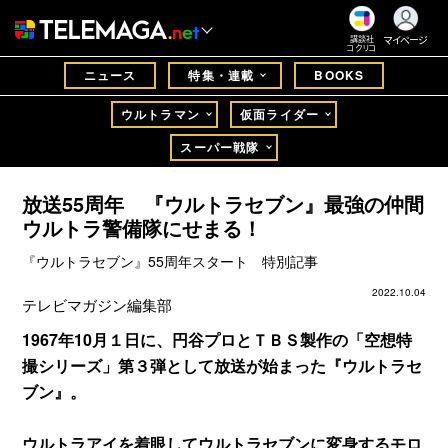
マイページ
講談社
コクリコ
ニュース
特集・連載
BOOKS
ウルトラマン
仮面ライダー
スーパー戦隊
放送55周年 『ウルトラセブン』最強の仲間
ウルトラ警備隊にせまる！
『ウルトラセブン』55周年スタート 特別記事
2022.10.04
テレビマガジン編集部
1967年10月１日に、円谷プロとＴＢＳ製作の「空想特
撮シリーズ」第３弾として放送が始まった『ウルトラセ
ブン』。
ウルトラアイを着眼してウルトラセブンに変身するモロ