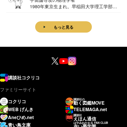
1980年東京生まれ。早稲田大学理工学部物
理学科卒...
もっと見る
講談社コクリコ
ファミリーサイト
講談社の
コクリコ
動く図鑑MOVE
WEB げんき
TELEMAGA.net
講談社
Aneひめ.net
えほん通信
はやみねかおる FAN CLUB
青い鳥文庫
赤い夢学園