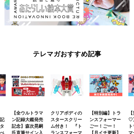
テレマガおすすめ記事
【全ウルトラマ
クリアボディの
【特別編】トラ
【
年記
ン記録大鑑発売
スタースクリー
ンスフォーマー
♡
タ
記念】森次晃嗣
ム付き！ 『ト
ごー！ごー！
ト
べ
氏直筆サイン入
ランスフォーマ
【月イチ更新】
マ