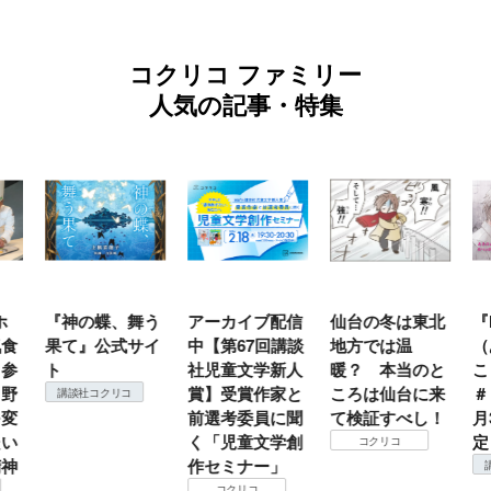
コクリコ ファミリー
人気の記事・特集
ホ
『神の蝶、舞う
アーカイブ配信
仙台の冬は東北
『
食
果て』公式サイ
中【第67回講談
地方では温
（
参
ト
社児童文学新人
暖？ 本当のと
こ
野
賞】受賞作家と
ころは仙台に来
＃
講談社コクリコ
変
前選考委員に聞
て検証すべし！
月
い
く「児童文学創
定
コクリコ
神
作セミナー」
コクリコ