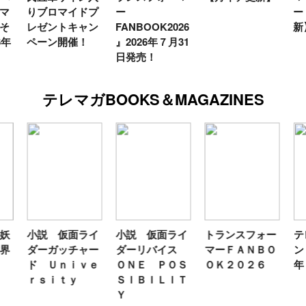
マ
りブロマイドプ
ー
ー
そ
レゼントキャン
FANBOOK2026
新
6年
ペーン開催！
』2026年７月31
日発売！
テレマガBOOKS＆MAGAZINES
妖
小説 仮面ライ
小説 仮面ライ
トランスフォー
テ
界
ダーガッチャー
ダーリバイス
マーＦＡＮＢＯ
ン
ド Ｕｎｉｖｅ
ＯＮＥ ＰＯＳ
ＯＫ２０２６
年
ｒｓｉｔｙ
ＳＩＢＩＬＩＴ
Ｙ