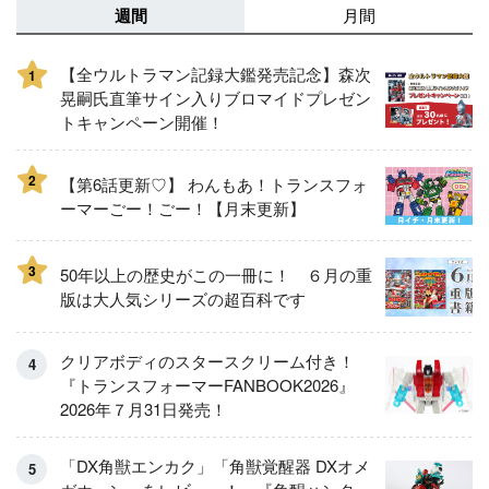
週間
月間
【全ウルトラマン記録大鑑発売記念】森次
1
晃嗣氏直筆サイン入りブロマイドプレゼン
トキャンペーン開催！
2
【第6話更新♡】 わんもあ！トランスフォ
ーマーごー！ごー！【月末更新】
3
50年以上の歴史がこの一冊に！ ６月の重
版は大人気シリーズの超百科です
クリアボディのスタースクリーム付き！
『トランスフォーマーFANBOOK2026』
2026年７月31日発売！
「DX角獣エンカク」「角獣覚醒器 DXオメ