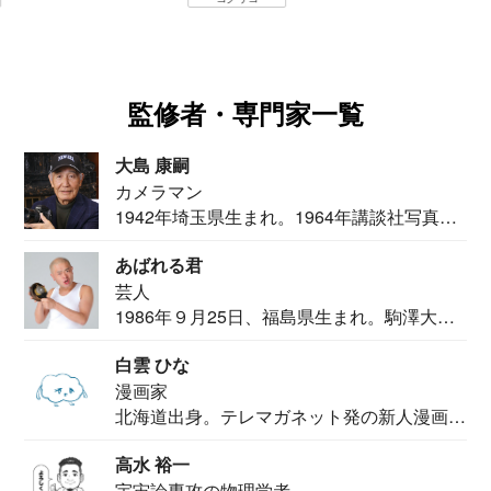
監修者・専門家一覧
大島 康嗣
カメラマン
1942年埼玉県生まれ。1964年講談社写真部
カメ...
あばれる君
芸人
1986年９月25日、福島県生まれ。駒澤大学
法学部...
白雲 ひな
漫画家
北海道出身。テレマガネット発の新人漫画
家。2020...
高水 裕一
宇宙論専攻の物理学者