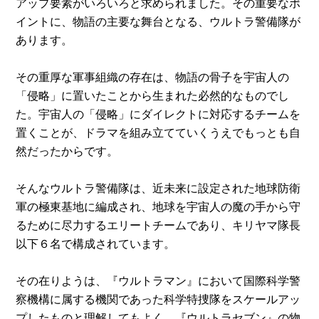
アップ要素がいろいろと求められました。その重要なポ
イントに、物語の主要な舞台となる、ウルトラ警備隊が
あります。
その重厚な軍事組織の存在は、物語の骨子を宇宙人の
「侵略」に置いたことから生まれた必然的なものでし
た。宇宙人の「侵略」にダイレクトに対応するチームを
置くことが、ドラマを組み立てていくうえでもっとも自
然だったからです。
そんなウルトラ警備隊は、近未来に設定された地球防衛
軍の極東基地に編成され、地球を宇宙人の魔の手から守
るために尽力するエリートチームであり、キリヤマ隊長
以下６名で構成されています。
その在りようは、『ウルトラマン』において国際科学警
察機構に属する機関であった科学特捜隊をスケールアッ
プしたものと理解してもよく、『ウルトラセブン』の物