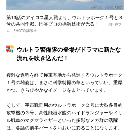
第13話のアイロス星人戦より、ウルトラホーク１号と３
号の共同作戦。円谷プロの操演技術が光る！
©円谷プ
ロ PHOTO/講談社
ウルトラ警備隊の登場がドラマに新たな
流れを吹き込んだ！
複雑な過程を経て極東基地から発進するウルトラホーク
１号の雄姿は、まさに科学特撮の華といっていい、重厚
かつ、きらびやかなイメージをまとっています。
そして、宇宙戦闘用のウルトラホーク２号に大型多目的
攻撃機の３号、高性能潜水艦のハイドランジャーやドリ
ル戦車のマグマライザーといった多彩なメカ群の活躍
は、各話の前半パートをおおいに彩ることになります。