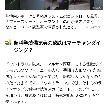
基地内のホーク１号発進システムのコントロール風景。
「フォースゲート、オープン！」の声が脳内に響く！
なんとＴＢＳの調整室で撮影されたとか。
©円谷プロ
超科学装備充実の秘訣はマーチャンダイ
ジング？
『ウルトラＱ』以来、「マルサン商店」による怪獣のプ
ラモデルやソフトビニール人形、手踊り人形などは記録
的な大ヒット商品になっており、版権収入もかなりのも
のだったようです。『ウルトラマン』では、それらのラ
インナップに科学特捜隊メカ「ビートル」のプラモデル
が加わり、放送終了後には「特殊潜航艇Ｓ-25号」も発
売されます。