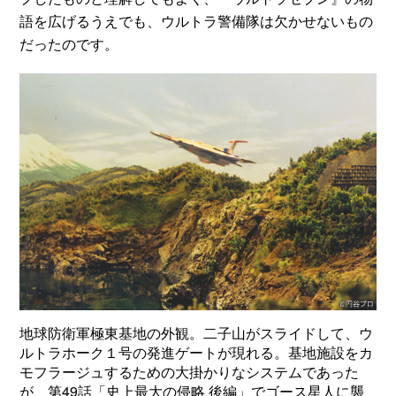
語を広げるうえでも、ウルトラ警備隊は欠かせないもの
だったのです。
地球防衛軍極東基地の外観。二子山がスライドして、ウ
ルトラホーク１号の発進ゲートが現れる。基地施設をカ
モフラージュするための大掛かりなシステムであった
が、第49話「史上最大の侵略 後編」でゴース星人に襲