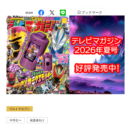
刊少年マガジン』『別冊フレンド』に次いで歴史が長い
雑誌です。 【SNS】 X（旧Twitter）：@tele_maga
ブックマーク
share
Instagram：＠tele_maga
ウルトラセブン
中学生〜
保護者向け