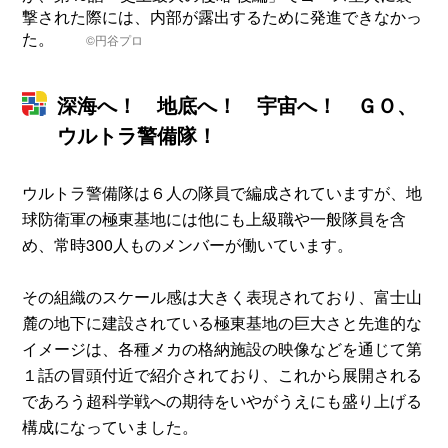
撃された際には、内部が露出するために発進できなかっ
た。
©円谷プロ
深海へ！ 地底へ！ 宇宙へ！ ＧＯ、
ウルトラ警備隊！
ウルトラ警備隊は６人の隊員で編成されていますが、地
球防衛軍の極東基地には他にも上級職や一般隊員を含
め、常時300人ものメンバーが働いています。
その組織のスケール感は大きく表現されており、富士山
麓の地下に建設されている極東基地の巨大さと先進的な
イメージは、各種メカの格納施設の映像などを通じて第
１話の冒頭付近で紹介されており、これから展開される
であろう超科学戦への期待をいやがうえにも盛り上げる
構成になっていました。