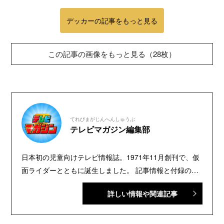
デッカーの記事をもっと見る
この記事の画像をもっと見る（28枚）
てれびまがじんへんしゅうぶ
テレビマガジン編集部
日本初の児童向けテレビ情報誌。1971年11月創刊で、仮
面ライダーとともに誕生しました。 記事情報と付録の詳
細は、YouTubeの『テレビマガジン 公式動画チャンネ
詳しい情報や関連記事
ル』で配信中。講談社発行の幼年・児童・少年・少女向
け雑誌の中では、『なかよし』『たのしい幼稚園』『週
刊少年マガジン』『別冊フレンド』に次いで歴史が長い