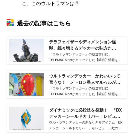
こ、このウルトラマンは!?
過去の記事はこちら
テラフェイザーやディメンション怪
獣、続々増えるデッカーの味方た
ち……!? - TELEMAGA.net
『ウルトラマンデッカー』の放送前日に、
TELEMAGA.netがキャッチした【独自】情報をい
ち早くお届け！ 今回は第14話「魔神誕生」に登
場するディメンション怪獣の、ウインダム、ミク
ウルトラマンデッカー かわいいって
ラス、アギラに関する情報をお届けします。
言うな！ メトロン星人マルゥルがふ
たたび登場！ - TELEMAGA.net
『ウルトラマンデッカー』の放送前日に、
TELEMAGA.netがキャッチした【独自】情報をい
ち早くお届け！ 今回は第13話「ジャンブル・ロ
ック」に登場するメトロン星人マルゥルと過去の
ダイナミックに必殺技を発動！ 「DX
作品に登場したメトロン星人に関する情報をお届
デッカーシールドカリバー」レビュー -
けします。
TELEMAGA.net
ウルトラマンデッカーの新なりきりアイテム「DX
デッカーシールドカリバー」をレビュー。敵の攻
撃を吸収し、必殺技を放て！