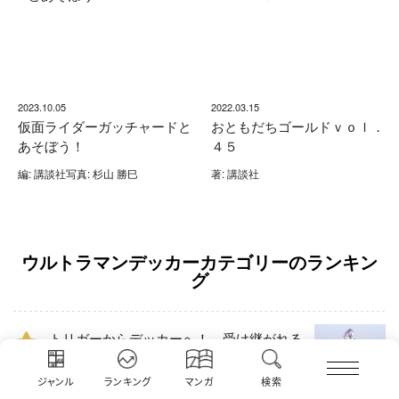
2023.10.05
2022.03.15
仮面ライダーガッチャードと
おともだちゴールドｖｏｌ．
あそぼう！
４５
編: 講談社写真: 杉山 勝巳
著: 講談社
ウルトラマンデッカーカテゴリーのランキン
グ
トリガーからデッカーへ！ 受け継がれる
1
光 ウルトラマンデッカー情報解禁！
ジャンル
ランキング
マンガ
検索