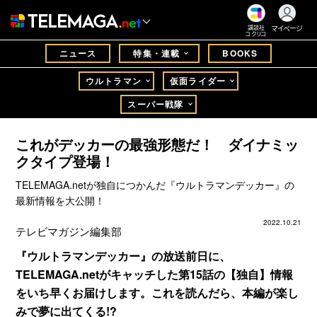
マイページ
講談社
コクリコ
ニュース
特集・連載
BOOKS
ウルトラマン
仮面ライダー
スーパー戦隊
これがデッカーの最強形態だ！ ダイナミッ
クタイプ登場！
TELEMAGA.netが独自につかんだ『ウルトラマンデッカー』の
最新情報を大公開！
2022.10.21
テレビマガジン編集部
『ウルトラマンデッカー』の放送前日に、
TELEMAGA.netがキャッチした第15話の【独自】情報
をいち早くお届けします。これを読んだら、本編が楽し
みで夢に出てくる!?