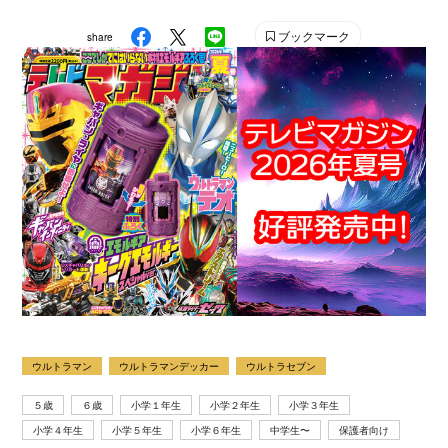
雑誌です。 【SNS】 X（旧Twitter）：@tele_maga
ブックマーク
share
Instagram：＠tele_maga
ウルトラマン
ウルトラマンデッカー
ウルトラセブン
５歳
６歳
小学１年生
小学２年生
小学３年生
小学４年生
小学５年生
小学６年生
中学生〜
保護者向け