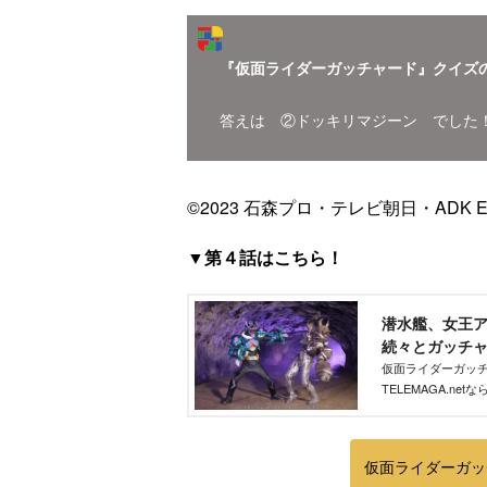
『仮面ライダーガッチャード』クイズ
答えは ②ドッキリマジーン でした
©2023 石森プロ・テレビ朝日・ADK 
▼第４話はこちら！
潜水艦、女王
続々とガッチャー
仮面ライダーガッ
TELEMAGA.n
ります。これを読
仮面ライダーガッ