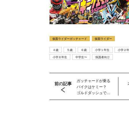
仮面ライダーガッチャード
仮面ライダー
４歳
５歳
６歳
小学１年生
小学２
小学６年生
中学生〜
保護者向け
ラマ
クリアボディの
【特別編】トラ
【第6話更新
発売
スタースクリー
ンスフォーマー
♡】 わんもあ！
晃嗣
ム付き！ 『ト
ごー！ごー！
トランスフォー
ガッチャードが乗る
前の記事
ン入
ランスフォーマ
【月イチ更新】
マーごー！ご
バイクはケミー？
ドプ
ー
ー！【月末更
ゴルドダッシュで突
ャン
FANBOOK2026
新】
っ走る仮面ライダ
ー！【仮面ライダー
！
』2026年７月31
ガッチャード】
日発売！