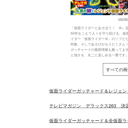
cocrec
『仮面ライダーとあそぼう！ Ｗ』定
50年をこえて人々を守り続ける、仮
イダー「仮面ライダーＷ」のソフビ
特集、そしてあそびがもりだくさん
ガッチャードの最新情報も載ってま
と強さを、丸ごと楽しめる一冊です
すべての画
仮面ライダーガッチャード＆レジェン
テレビマガジン デラックス263 
仮面ライダーガッチャード＆全仮面ラ