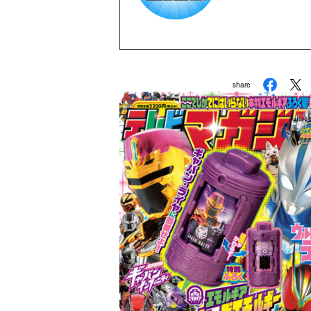
YouTubeの
講談社発行の幼
よし』『たのし
ド』に次いで歴史が
@tele_maga I
share