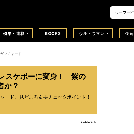
特集・連載
BOOKS
ウルトラマン
仮面
ガッチャード
レスケボーに変身！ 紫の
者か？
ャード』見どころ＆要チェックポイント！
2023.09.17