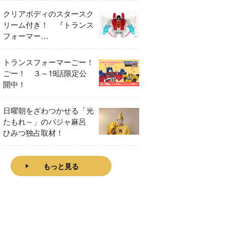
クリアボディのスタースク
リーム付き！ 『トランス
フォーマー
FANBOOK2026』2026年
７月31日発売！
トランスフォーマーごー！
ごー！ ３～19話限定公
開中！
日曜朝をざわつかせる「光
たもれ～」のパジャ麻呂
ひみつ独占取材！
もっと見る