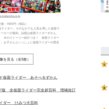
o.kodansha.co.jp
価：1650円（税込）
面ライダー。そのなかでも人気を博した仮面ラ
ヒーローが復刻。誌面は仮面ライダーずかん、
！ Ｗのストーリー紹介つき！ 仮面ライダー
す。お子さんといっしょに仮面ライダーの歴史
。
像を見る（全5枚）
1
ド仮面ライダー あそべるずかん
2
決定版 全仮面ライダー完全超百科 増補改訂
イダー ひみつ大百科