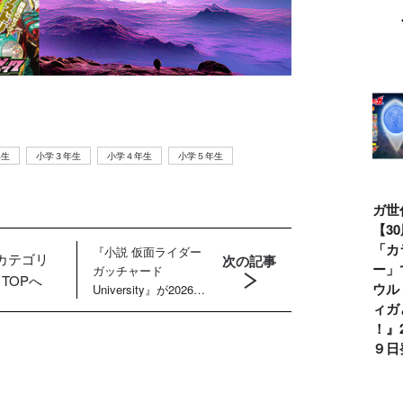
年生
小学３年生
小学４年生
小学５年生
ウルトラマンシ
仮面ライダー誕
テレビマガジン
ティガ世
リーズ60周年記
生55周年記
2026年夏号発
見！【3
念！ ウルトラ
念！ 仮面ライ
売!!
念】「カ
『小説 仮面ライダー
カテゴリ
次の記事
セブン＝モロボ
ダー１号＝本郷
イマー」
ガッチャード
TOPへ
シ・ダンを演じ
猛を演じた藤岡
る『ウル
University』が2026年
た森次晃嗣氏特
弘、氏特別イン
ンティガ
３月16日に発売！
別インタビュー
タビュー
ぼう！』2
７月９日