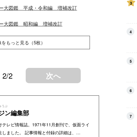
3
ー大図鑑 平成・令和編 増補改訂
ー大図鑑 昭和編 増補改訂
4
像をもっと見る（5枚）
5
2/2
次へ
6
ゅうぶ
ジン編集部
7
テレビ情報誌。1971年11月創刊で、仮面ライ
生しました。 記事情報と付録の詳細は、