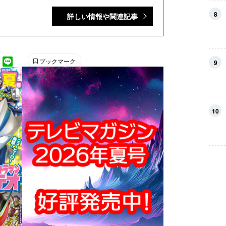
『テレビマガジン 公式動画チャンネル』で配信中。
8
詳しい情報や関連記事
年・児童・少年・少女向け雑誌の中では、『なか
い幼稚園』『週刊少年マガジン』『別冊フレン
長い雑誌です。 【SNS】 X（旧Twitter）：
nstagram：＠tele_maga
ブックマーク
9
10