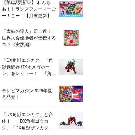
【第6話更新♡】 わんも
あ！トランスフォーマーご
ー！ごー！【月末更新】
『太鼓の達人』即上達！
世界大会優勝者が伝授する
コツ《実践編》
「DX角獣エンカク」「角
獣覚醒器 DXオメガホー
ン」をレビュー！ 『角醒
ハンター オメガホーン』
の玩具展開がスタート！
テレビマガジン2026年夏
号発売!!
「DX角獣エンカク」と合
体！ 「DX角獣ゴウカ
ク」「DX角獣ザンカク」
をレビュー！