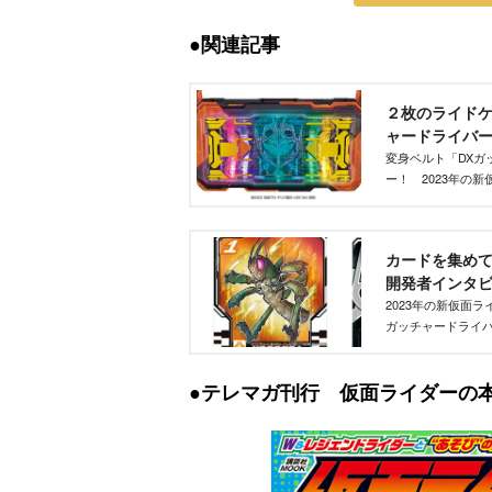
●関連記事
２枚のライドケ
ャードライバー」
変身ベルト「DXガ
ー！ 2023年の
ガだからできた、
析！
カードを集めて
開発者インタビュー
2023年の新仮面
ガッチャードライ
思いと情熱、ぜひ
●テレマガ刊行 仮面ライダーの