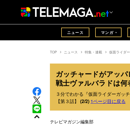
ニュース
マンガ
TOP
ニュース
特集・連載
仮面ライダー
ガッチャードがアッパ
戦士ヴァルバラドは何
３分でわかる『仮面ライダーガッチ
【第３話】
(2/2)
1ページ目に戻る
テレビマガジン編集部