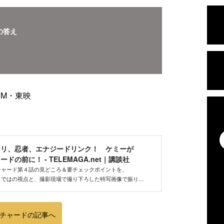
の答え
！
EM・東映
アリ、忍者、エナジードリンク！ ケミーが
ドの前に！ - TELEMAGA.net｜講談社
チャード第４話の見どころ＆要チェックポイントを、
etならではの視点と、撮影現場で撮り下ろした特写画像で振り返
めばもう１回本編を見返したくなること請け合いです。
チャードの記事へ