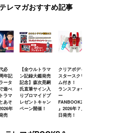
テレマガおすすめ記事
代必
【全ウルトラマ
クリアボディの
【特別編】トラ
0周年記
ン記録大鑑発売
スタースクリー
ンスフォーマー
ラータ
記念】森次晃嗣
ム付き！ 『ト
ごー！ごー！
で遊べ
氏直筆サイン入
ランスフォーマ
【月イチ更新】
トラマ
りブロマイドプ
ー
とあそ
レゼントキャン
FANBOOK2026
026年
ペーン開催！
』2026年７月31
発売
日発売！