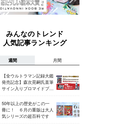
みんなのトレンド
人気記事ランキング
週間
月間
【全ウルトラマン記録大鑑
発売記念】森次晃嗣氏直筆
サイン入りブロマイドプレ
ゼントキャンペーン開催！
50年以上の歴史がこの一
冊に！ ６月の重版は大人
気シリーズの超百科です