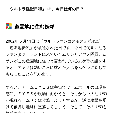
「ウルトラ怪獣日和」
、今日は何の日？
遊園地に住む妖精
2002年５月11日は『ウルトラマンコスモス』第45話
「遊園地伝説」が放送された日です。今日で閉園になる
ファンタジーランドに来ていたムサシとアヤノ隊員。ム
サシがこの遊園地に住むと言われているムゲラの話をす
ると、アヤノは幼いころに壊れた人形をムゲラに直して
もらったことを思い出す。
すると、チームＥＹＥＳは宇宙でワームホールの出現を
感知。ＥＹＥＳが現場に向かうと、そこから巨大なUFO
が現れる。ムサシは攻撃しようとするが、逆に攻撃を受
けて被弾し地球に墜落してしまう。そして、そのUFOも