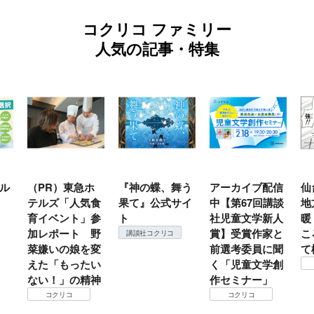
コクリコ ファミリー
人気の記事・特集
ル
（PR）東急ホ
『神の蝶、舞う
アーカイブ配信
仙
テルズ「人気食
果て』公式サイ
中【第67回講談
地
育イベント」参
ト
社児童文学新人
暖
加レポート 野
賞】受賞作家と
こ
講談社コクリコ
菜嫌いの娘を変
前選考委員に聞
て
えた「もったい
く「児童文学創
ない！」の精神
作セミナー」
コクリコ
コクリコ