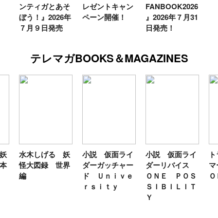
ンティガとあそ
レゼントキャン
FANBOOK2026
ぼう！』2026年
ペーン開催！
』2026年７月31
７月９日発売
日発売！
テレマガBOOKS＆MAGAZINES
妖
水木しげる 妖
小説 仮面ライ
小説 仮面ライ
ト
本
怪大図録 世界
ダーガッチャー
ダーリバイス
マ
編
ド Ｕｎｉｖｅ
ＯＮＥ ＰＯＳ
Ｏ
ｒｓｉｔｙ
ＳＩＢＩＬＩＴ
Ｙ