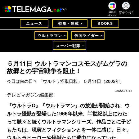
マイページ
講談社
コクリコ
ニュース
特集・連載
BOOKS
ウルトラマン
仮面ライダー
スーパー戦隊
５月11日 ウルトラマンコスモスがムゲラの
故郷との宇宙戦争を阻止！
今日は何の日？ 「ウルトラ怪獣日和」 ５月11日（2002年）
2022.05.11
テレビマガジン編集部
『ウルトラQ』『ウルトラマン』の放送が開始され、ウ
ルトラ怪獣が登場した1966年以来、半世紀以上にわた
って脈々と続くウルトラマンシリーズ。作品ごとに子ど
もたちは、現実とフィクションとを一体に感じ、日々、
ウルトラヒーローや怪獣たちに夢中になっていた。