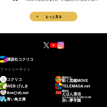
理学科卒...
もっと見る
講談社コクリコ
ファミリーサイト
講談社の
コクリコ
動く図鑑MOVE
WEB げんき
TELEMAGA.net
講談社
Aneひめ.net
えほん通信
はやみねかおる FAN CLUB
青い鳥文庫
赤い夢学園