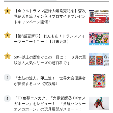
【全ウルトラマン記録大鑑発売記念】森次
1
晃嗣氏直筆サイン入りブロマイドプレゼン
トキャンペーン開催！
2
【第6話更新♡】 わんもあ！トランスフォ
ーマーごー！ごー！【月末更新】
3
50年以上の歴史がこの一冊に！ ６月の重
版は大人気シリーズの超百科です
『太鼓の達人』即上達！ 世界大会優勝者
が伝授するコツ《実践編》
「DX角獣エンカク」「角獣覚醒器 DXオメ
ガホーン」をレビュー！ 『角醒ハンター
オメガホーン』の玩具展開がスタート！