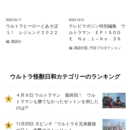
2022.02.17
2023.12.01
ウルトラヒーローとあそぼ
テレビマガジン特別編集 ウ
う！ レジェンド２０２２
ルトラマン ＥＰＩＳＯＤ
Ｅ Ｎｏ．１～Ｎｏ．３９
編: 講談社
編: 講談社監: 円谷プロダクション
ウルトラ怪獣日和カテゴリーのランキング
４月９日 ウルトラマン 最終回！ ウル
1
トラマンも勝てなかったゼットンを倒した
のは!?
11月23日 大ピンチ「ウルトラ６兄弟最後
2
の日！」衝撃のストーリー！