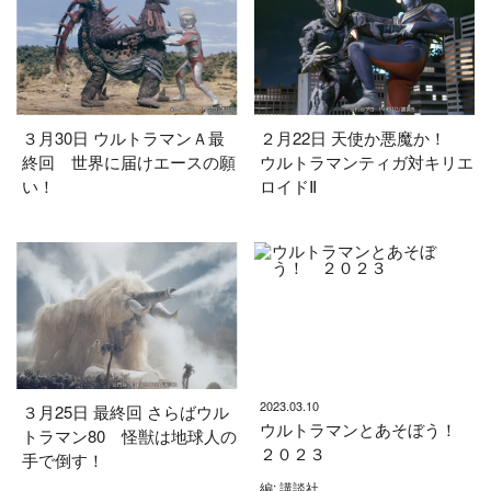
３月30日 ウルトラマンＡ最
２月22日 天使か悪魔か！
終回 世界に届けエースの願
ウルトラマンティガ対キリエ
い！
ロイドⅡ
2023.03.10
３月25日 最終回 さらばウル
ウルトラマンとあそぼう！
トラマン80 怪獣は地球人の
２０２３
手で倒す！
編: 講談社