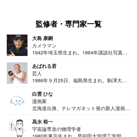
監修者・専門家一覧
大島 康嗣
カメラマン
1942年埼玉県生まれ。1964年講談社写真部
カメ...
あばれる君
芸人
1986年９月25日、福島県生まれ。駒澤大学
法学部...
白雲 ひな
漫画家
北海道出身。テレマガネット発の新人漫画
家。2020...
高水 裕一
宇宙論専攻の物理学者
1980年東京生まれ。早稲田大学理工学部物