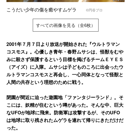
こうだい少年の傷を癒やすムゲラ
©円谷プロ
すべての画像を見る（全6枚）
2001年７月７日より放送が開始された『ウルトラマン
コスモス』。心優しき青年・春野ムサシは、怪獣をむや
みに殺さず保護するという目標を掲げるチームＥＹＥＳ
（アイズ）に入隊。ムサシは子どものころに出会ったウ
ルトラマンコスモスと再会し、一心同体となって怪獣と
人間の共存という理想のために戦う。
閉園が間近に迫った遊園地「ファンタジーランド」。そ
こには、妖精が住むという噂があった。そんな中、巨大
なUFOが地球に飛来。防衛軍は攻撃するが、そのUFO
は地球に取り残されたムゲラを連れて帰りにきただけだ
った。