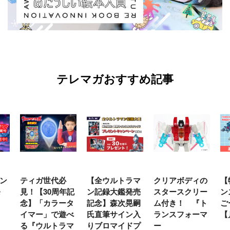
テレマガおすすめ記事
ン
ティガ世代必
【全ウルトラマ
クリアボディの
【
発
見！【30周年記
ン記録大鑑発売
スタースクリー
ン
念】「カラータ
記念】森次晃嗣
ム付き！ 『ト
ご
イマー」で遊べ
氏直筆サイン入
ランスフォーマ
【
る『ウルトラマ
りブロマイドプ
ー