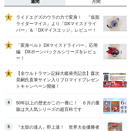
週間
月間
ライドエグズのウラの力で変身！ 『仮面
1
ライダーマイス』より「DXマイスドライ
バー」＆「DXマイスエッジ」レビュー！
「変身ベルト DXマイスドライバー」応用
2
編 DXボーンバックルシリーズをレビュ
ー！
【全ウルトラマン記録大鑑発売記念】森次
3
晃嗣氏直筆サイン入りブロマイドプレゼン
トキャンペーン開催！
50年以上の歴史がこの一冊に！ ６月の重
版は大人気シリーズの超百科です
『太鼓の達人』即上達！ 世界大会優勝者