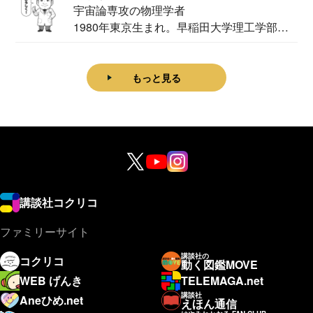
宇宙論専攻の物理学者
1980年東京生まれ。早稲田大学理工学部物
理学科卒...
もっと見る
講談社コクリコ
ファミリーサイト
講談社の
コクリコ
動く図鑑MOVE
WEB げんき
TELEMAGA.net
講談社
Aneひめ.net
えほん通信