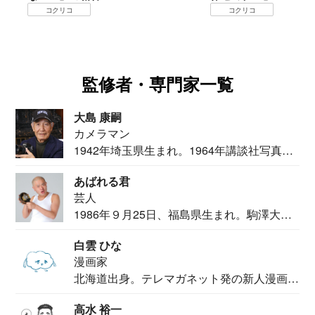
コクリコ
コクリコ
監修者・専門家一覧
大島 康嗣
カメラマン
1942年埼玉県生まれ。1964年講談社写真部
カメ...
あばれる君
芸人
1986年９月25日、福島県生まれ。駒澤大学
法学部...
白雲 ひな
漫画家
北海道出身。テレマガネット発の新人漫画
家。2020...
高水 裕一