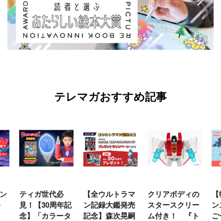
テレマガおすすめ記事
ン
ティガ世代必
【全ウルトラマ
クリアボディの
【
発
見！【30周年記
ン記録大鑑発売
スタースクリー
ン
念】「カラータ
記念】森次晃嗣
ム付き！ 『ト
ご