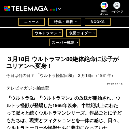
マイページ
講談社
コクリコ
ニュース
特集・連載
BOOKS
ウルトラマン
仮面ライダー
スーパー戦隊
３月18日 ウルトラマン80絶体絶命に涼子が
ユリアンへ変身！
今日は何の日？ 「ウルトラ怪獣日和」 ３月18日（1981年）
2022.03.18
テレビマガジン編集部
『ウルトラQ』『ウルトラマン』の放送が開始され、ウ
ルトラ怪獣が登場した1966年以来、半世紀以上にわた
って脈々と続くウルトラマンシリーズ。作品ごとに子ど
もたちは、現実とフィクションとを一体に感じ、日々、
ウルトラヒーローや怪獣たちに夢中になっていた。