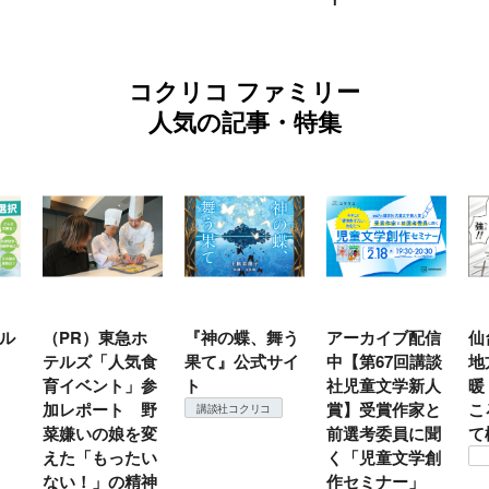
コクリコ ファミリー
人気の記事・特集
ル
（PR）東急ホ
『神の蝶、舞う
アーカイブ配信
仙
テルズ「人気食
果て』公式サイ
中【第67回講談
地
育イベント」参
ト
社児童文学新人
暖
加レポート 野
賞】受賞作家と
こ
講談社コクリコ
菜嫌いの娘を変
前選考委員に聞
て
えた「もったい
く「児童文学創
ない！」の精神
作セミナー」