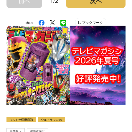
前へ
1/2
次へ
ブックマーク
share
ウルトラ怪獣日和
ウルトラマン80
中学生〜
保護者向け