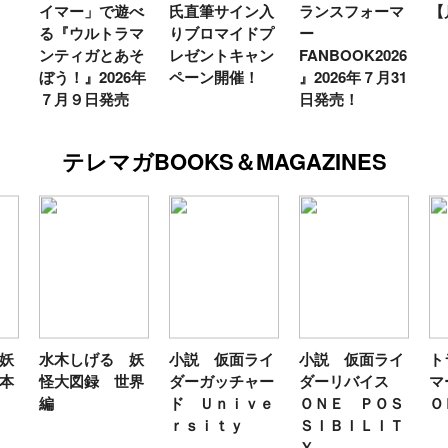
イマー」で遊べ
氏直筆サイン入
ランスフォーマ
【
る『ウルトラマ
りブロマイドプ
ー
ンティガとあそ
レゼントキャン
FANBOOK2026
ぼう！』2026年
ペーン開催！
』2026年７月31
７月９日発売
日発売！
テレマガBOOKS＆MAGAZINES
妖
水木しげる 妖
小説 仮面ライ
小説 仮面ライ
ト
本
怪大図録 世界
ダーガッチャー
ダーリバイス
マ
編
ド Ｕｎｉｖｅ
ＯＮＥ ＰＯＳ
Ｏ
ｒｓｉｔｙ
ＳＩＢＩＬＩＴ
Ｙ