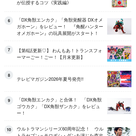
が伝授するコツ《実践編》
「DX角獣エンカク」「角獣覚醒器 DXオメ
ガホーン」をレビュー！ 『角醒ハンター
オメガホーン』の玩具展開がスタート！
【第6話更新♡】 わんもあ！トランスフォ
ーマーごー！ごー！【月末更新】
テレビマガジン2026年夏号発売!!
「DX角獣エンカク」と合体！ 「DX角獣
ゴウカク」「DX角獣ザンカク」をレビュ
ー！
ウルトラマンシリーズ60周年記念！ ウル
トラセブン＝モロボシ・ダンを演じた森次