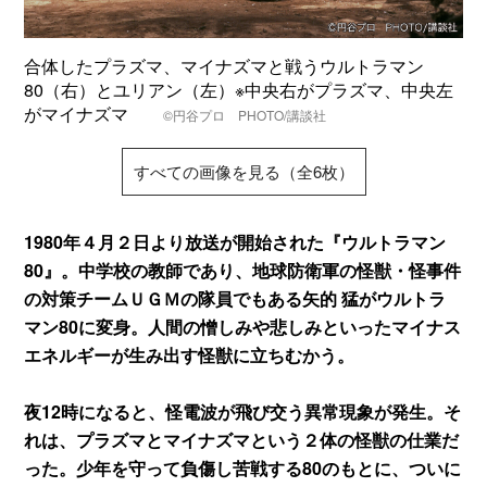
合体したプラズマ、マイナズマと戦うウルトラマン
80（右）とユリアン（左）※中央右がプラズマ、中央左
がマイナズマ
©円谷プロ PHOTO/講談社
すべての画像を見る（全6枚）
1980年４月２日より放送が開始された『ウルトラマン
80』。中学校の教師であり、地球防衛軍の怪獣・怪事件
の対策チームＵＧＭの隊員でもある矢的 猛がウルトラ
マン80に変身。人間の憎しみや悲しみといったマイナス
エネルギーが生み出す怪獣に立ちむかう。
夜12時になると、怪電波が飛び交う異常現象が発生。そ
れは、プラズマとマイナズマという２体の怪獣の仕業だ
った。少年を守って負傷し苦戦する80のもとに、ついに