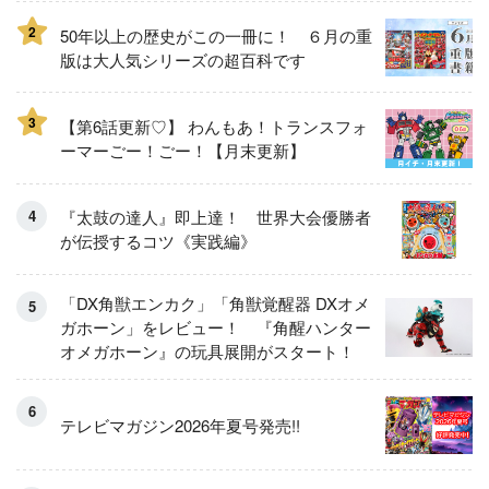
2
50年以上の歴史がこの一冊に！ ６月の重
版は大人気シリーズの超百科です
3
【第6話更新♡】 わんもあ！トランスフォ
ーマーごー！ごー！【月末更新】
『太鼓の達人』即上達！ 世界大会優勝者
が伝授するコツ《実践編》
「DX角獣エンカク」「角獣覚醒器 DXオメ
ガホーン」をレビュー！ 『角醒ハンター
オメガホーン』の玩具展開がスタート！
テレビマガジン2026年夏号発売!!