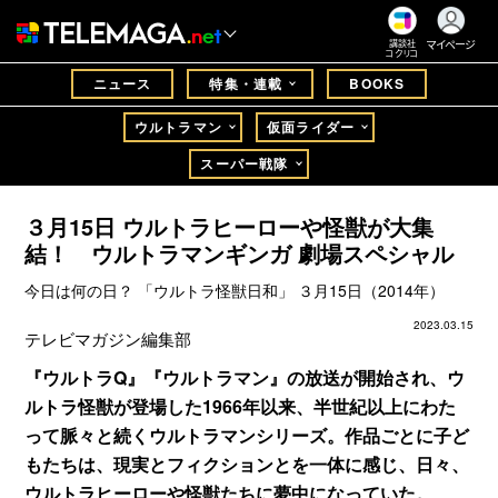
マイページ
講談社
コクリコ
ニュース
特集・連載
BOOKS
ウルトラマン
仮面ライダー
スーパー戦隊
３月15日 ウルトラヒーローや怪獣が大集
結！ ウルトラマンギンガ 劇場スペシャル
今日は何の日？ 「ウルトラ怪獣日和」 ３月15日（2014年）
2023.03.15
テレビマガジン編集部
『ウルトラQ』『ウルトラマン』の放送が開始され、ウ
ルトラ怪獣が登場した1966年以来、半世紀以上にわた
って脈々と続くウルトラマンシリーズ。作品ごとに子ど
もたちは、現実とフィクションとを一体に感じ、日々、
ウルトラヒーローや怪獣たちに夢中になっていた。