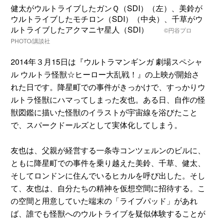
健太がウルトライブしたガンＱ（SDI）（左）、美鈴が
ウルトライブしたモチロン（SDI）（中央）、千草がウ
ルトライブしたアクマニヤ星人（SDI）
©円谷プロ
PHOTO/講談社
2014年３月15日は『ウルトラマンギンガ 劇場スペシャ
ル ウルトラ怪獣☆ヒーロー大乱戦！』の上映が開始さ
れた日です。降星町での事件がきっかけで、すっかりウ
ルトラ怪獣にハマってしまった友也。ある日、自作の怪
獣図鑑に描いた怪獣のイラストが宇宙線を浴びたこと
で、スパークドールズとして実体化してしまう。
友也は、父親が経営する一条寺コンツェルンのビルに、
ともに降星町での事件を乗り越えた美鈴、千草、健太、
そしてロンドンに住んでいるヒカルを呼び出した。そし
て、友也は、自分たちの精神を仮想空間に招待する。こ
の空間と用意していた端末の「ライブパッド」があれ
ば、誰でも怪獣へのウルトライブを疑似体験することが