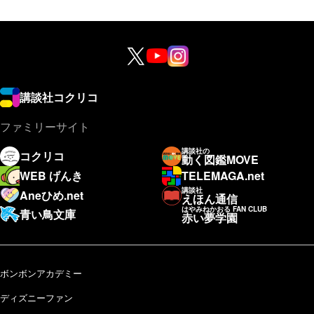
講談社コクリコ
ファミリーサイト
講談社の
コクリコ
動く図鑑MOVE
WEB げんき
TELEMAGA.net
講談社
Aneひめ.net
えほん通信
はやみねかおる FAN CLUB
青い鳥文庫
赤い夢学園
ボンボンアカデミー
ディズニーファン