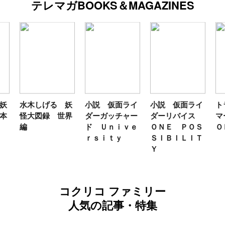
テレマガBOOKS＆MAGAZINES
妖
水木しげる 妖
小説 仮面ライ
小説 仮面ライ
ト
本
怪大図録 世界
ダーガッチャー
ダーリバイス
マ
編
ド Ｕｎｉｖｅ
ＯＮＥ ＰＯＳ
Ｏ
ｒｓｉｔｙ
ＳＩＢＩＬＩＴ
Ｙ
コクリコ ファミリー
人気の記事・特集