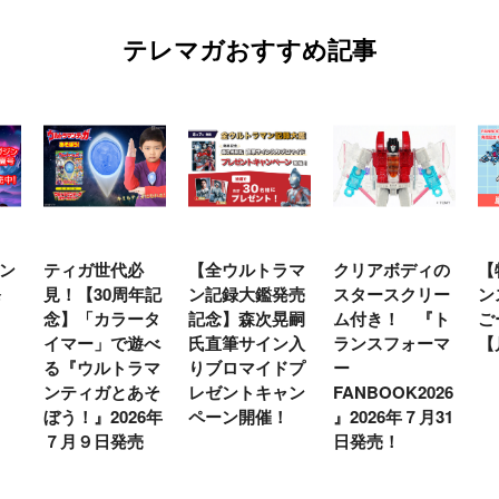
テレマガおすすめ記事
ン
ティガ世代必
【全ウルトラマ
クリアボディの
【
発
見！【30周年記
ン記録大鑑発売
スタースクリー
ン
念】「カラータ
記念】森次晃嗣
ム付き！ 『ト
ご
イマー」で遊べ
氏直筆サイン入
ランスフォーマ
【
る『ウルトラマ
りブロマイドプ
ー
ンティガとあそ
レゼントキャン
FANBOOK2026
ぼう！』2026年
ペーン開催！
』2026年７月31
７月９日発売
日発売！