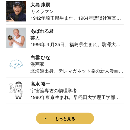
大島 康嗣
カメラマン
1942年埼玉県生まれ。1964年講談社写真部
カメ...
あばれる君
芸人
1986年９月25日、福島県生まれ。駒澤大学
法学部...
白雲 ひな
漫画家
北海道出身。テレマガネット発の新人漫画
家。2020...
高水 裕一
宇宙論専攻の物理学者
1980年東京生まれ。早稲田大学理工学部物
理学科卒...
もっと見る