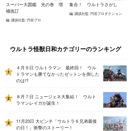
スーパー大図鑑 光の巻 増
集合！ ウルトラさがし
補改訂
編: 講談社監: 円谷プロダクション
編: 講談社監: 円谷プロ
ウルトラ怪獣日和カテゴリーのランキング
４月９日 ウルトラマン 最終回！ ウル
1
トラマンも勝てなかったゼットンを倒した
のは!?
８月７日 ニュージェネ大集結！ ウルト
2
ラマンレイガが誕生！
11月23日 大ピンチ「ウルトラ６兄弟最後
3
の日！」衝撃のストーリー！