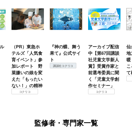
ル
（PR）東急ホ
『神の蝶、舞う
アーカイブ配信
仙
テルズ「人気食
果て』公式サイ
中【第67回講談
地
育イベント」参
ト
社児童文学新人
暖
加レポート 野
賞】受賞作家と
こ
講談社コクリコ
菜嫌いの娘を変
前選考委員に聞
て
えた「もったい
く「児童文学創
ない！」の精神
作セミナー」
コクリコ
コクリコ
監修者・専門家一覧