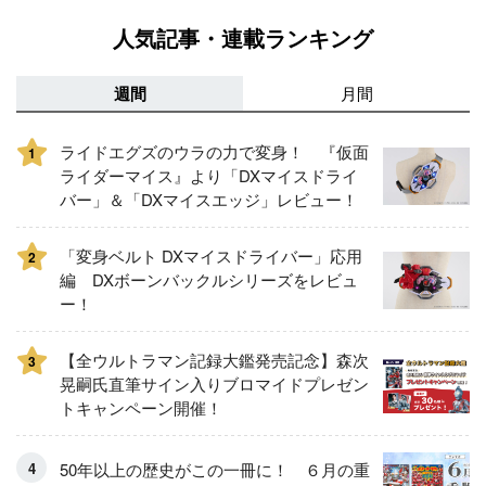
人気記事・連載ランキング
週間
月間
ライドエグズのウラの力で変身！ 『仮面
1
ライダーマイス』より「DXマイスドライ
バー」＆「DXマイスエッジ」レビュー！
「変身ベルト DXマイスドライバー」応用
2
編 DXボーンバックルシリーズをレビュ
ー！
【全ウルトラマン記録大鑑発売記念】森次
3
晃嗣氏直筆サイン入りブロマイドプレゼン
トキャンペーン開催！
50年以上の歴史がこの一冊に！ ６月の重