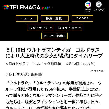
マイページ
講談社
コクリコ
ニュース
特集・連載
BOOKS
ウルトラマン
仮面ライダー
スーパー戦隊
５月10日 ウルトラマンティガ ゴルドラス
により大正時代の少女が現代にタイムリープ
今日は何の日？ 「ウルトラ怪獣日和」 ５月10日（1997年）
2022.05.10
テレビマガジン編集部
『ウルトラQ』『ウルトラマン』の放送が開始され、ウ
ルトラ怪獣が登場した1966年以来、半世紀以上にわた
って脈々と続くウルトラマンシリーズ。作品ごとに子ど
もたちは、現実とフィクションとを一体に感じ、日々、
ウルトラヒーローや怪獣たちに夢中になっていた。