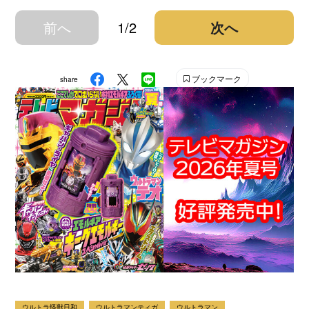
前へ
1/2
次へ
ブックマーク
share
ウルトラ怪獣日和
ウルトラマンティガ
ウルトラマン