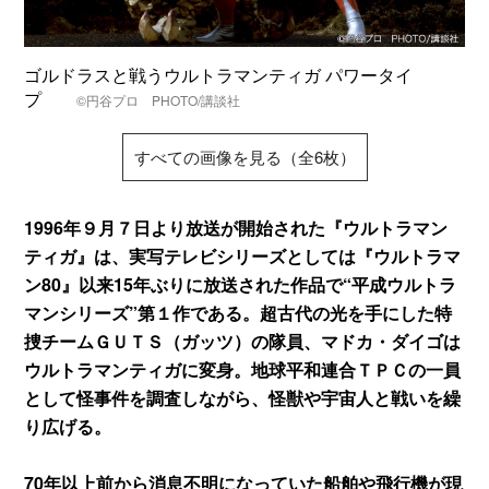
ゴルドラスと戦うウルトラマンティガ パワータイ
プ
©円谷プロ PHOTO/講談社
すべての画像を見る（全6枚）
1996年９月７日より放送が開始された『ウルトラマン
ティガ』は、実写テレビシリーズとしては『ウルトラマ
ン80』以来15年ぶりに放送された作品で“平成ウルトラ
マンシリーズ”第１作である。超古代の光を手にした特
捜チームＧＵＴＳ（ガッツ）の隊員、マドカ・ダイゴは
ウルトラマンティガに変身。地球平和連合ＴＰＣの一員
として怪事件を調査しながら、怪獣や宇宙人と戦いを繰
り広げる。
70年以上前から消息不明になっていた船舶や飛行機が現