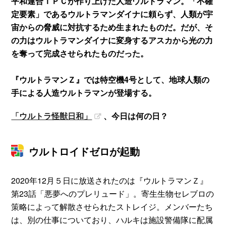
平和連合ＴＰＣが作り上げた人造ウルトラマン。「不確
定要素」であるウルトラマンダイナに頼らず、人類が宇
宙からの脅威に対抗するため生まれたものだ。だが、そ
の力はウルトラマンダイナに変身するアスカから光の力
を奪って完成させられたものだった。
『ウルトラマンＺ』では特空機4号として、地球人類の
手による人造ウルトラマンが登場する。
「ウルトラ怪獣日和」
、今日は何の日？
ウルトロイドゼロが起動
2020年12月５日に放送されたのは『ウルトラマンＺ』
第23話「悪夢へのプレリュード」。寄生生物セレブロの
策略によって解散させられたストレイジ。メンバーたち
は、別の仕事についており、ハルキは施設警備隊に配属