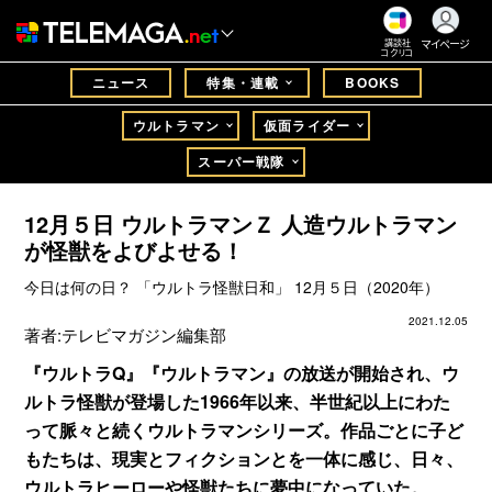
マイページ
講談社
コクリコ
ニュース
特集・連載
BOOKS
ウルトラマン
仮面ライダー
スーパー戦隊
12月５日 ウルトラマンＺ 人造ウルトラマン
が怪獣をよびよせる！
今日は何の日？ 「ウルトラ怪獣日和」 12月５日（2020年）
2021.12.05
著者:
テレビマガジン編集部
『ウルトラQ』『ウルトラマン』の放送が開始され、ウ
ルトラ怪獣が登場した1966年以来、半世紀以上にわた
って脈々と続くウルトラマンシリーズ。作品ごとに子ど
もたちは、現実とフィクションとを一体に感じ、日々、
ウルトラヒーローや怪獣たちに夢中になっていた。