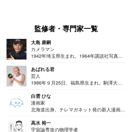
監修者・専門家一覧
大島 康嗣
カメラマン
1942年埼玉県生まれ。1964年講談社写真部
カメ...
あばれる君
芸人
1986年９月25日、福島県生まれ。駒澤大学
法学部...
白雲 ひな
漫画家
北海道出身。テレマガネット発の新人漫画
家。2020...
高水 裕一
宇宙論専攻の物理学者