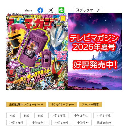
ブックマーク
share
王様戦隊キングオージャー
キングオージャー
スーパー戦隊
４歳
５歳
６歳
小学１年生
小学２年生
小学３年生
小学４年生
小学５年生
小学６年生
中学生〜
保護者向け