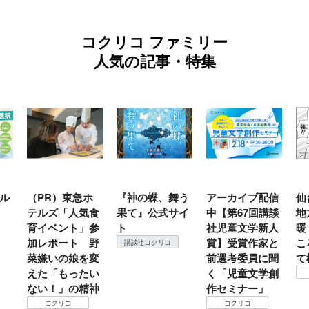
コクリコ ファミリー
人気の記事・特集
ル
（PR）東急ホ
『神の蝶、舞う
アーカイブ配信
仙
テルズ「人気食
果て』公式サイ
中【第67回講談
地
育イベント」参
ト
社児童文学新人
暖
加レポート 野
賞】受賞作家と
こ
講談社コクリコ
菜嫌いの娘を変
前選考委員に聞
て
えた「もったい
く「児童文学創
ない！」の精神
作セミナー」
コクリコ
コクリコ