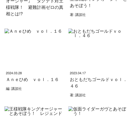
オージャー』 ダグデド対王
あそぼう！
様戦隊！ 避難計画ゼロの真
相とは!?
著: 講談社
2024.03.28
2023.04.17
Ａｎｅひめ ｖｏｌ．１６
おともだちゴールドｖｏｌ．
４６
編: 講談社
著: 講談社