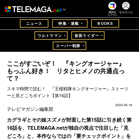
マイページ
講談社
コクリコ
ニュース
特集・連載
BOOKS
ウルトラマン
仮面ライダー
スーパー戦隊
ここがすごいぞ！ 『キングオージャー』
もっふん好き！ リタとヒメノの共通点っ
て？
スキマ時間で読む！ 『王様戦隊キングオージャー』ストーリ
ーと見どころポイント【第16話】
2023.06.18
テレビマガジン編集部
カグラギとその妹スズメが対面した第15話に引き続く第
16話を、TELEMAGA.netが独自の視点で注目した「見
どころ」と、本作ならではの「要チェックポイント」を