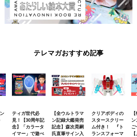
テレマガおすすめ記事
ン
ティガ世代必
【全ウルトラマ
クリアボディの
【
発
見！【30周年記
ン記録大鑑発売
スタースクリー
ン
念】「カラータ
記念】森次晃嗣
ム付き！ 『ト
ご
イマー」で遊べ
氏直筆サイン入
ランスフォーマ
【