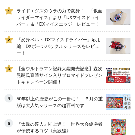
ライドエグズのウラの力で変身！ 『仮面
1
ライダーマイス』より「DXマイスドライ
バー」＆「DXマイスエッジ」レビュー！
「変身ベルト DXマイスドライバー」応用
2
編 DXボーンバックルシリーズをレビュ
ー！
【全ウルトラマン記録大鑑発売記念】森次
3
晃嗣氏直筆サイン入りブロマイドプレゼン
トキャンペーン開催！
50年以上の歴史がこの一冊に！ ６月の重
版は大人気シリーズの超百科です
『太鼓の達人』即上達！ 世界大会優勝者
が伝授するコツ《実践編》