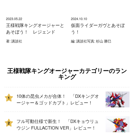
2023.05.22
2024.10.10
王様戦隊キングオージャーと
仮面ライダーガヴとあそぼ
あそぼう！ レジェンド
う！
著: 講談社
編: 講談社写真: 杉山 勝巳
王様戦隊キングオージャーカテゴリーのラン
キング
10体の昆虫メカが合体！ 「DXキングオ
1
ージャー＆ゴッドカブト」レビュー！
フル可動仕様で新生！ 「DXキョウリュ
2
ウジン FULLACTION VER」レビュー！