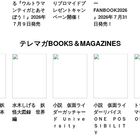
る『ウルトラマ
りブロマイドプ
ー
ンティガとあそ
レゼントキャン
FANBOOK2026
ぼう！』2026年
ペーン開催！
』2026年７月31
７月９日発売
日発売！
テレマガBOOKS＆MAGAZINES
妖
水木しげる 妖
小説 仮面ライ
小説 仮面ライ
ト
本
怪大図録 世界
ダーガッチャー
ダーリバイス
マ
編
ド Ｕｎｉｖｅ
ＯＮＥ ＰＯＳ
Ｏ
ｒｓｉｔｙ
ＳＩＢＩＬＩＴ
Ｙ