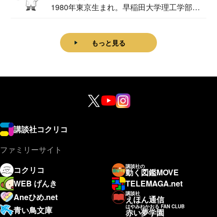
1980年東京生まれ。早稲田大学理工学部物
理学科卒...
もっと見る
講談社コクリコ
ファミリーサイト
講談社の
コクリコ
動く図鑑MOVE
WEB げんき
TELEMAGA.net
講談社
Aneひめ.net
えほん通信
はやみねかおる FAN CLUB
青い鳥文庫
赤い夢学園