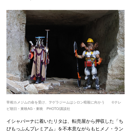
宰相カメジムの命を受け、ヲゲラジームはシロン暗殺に向かう ©テレ
ビ朝日・東映AG・東映 PHOTO/講談社
イシャバーナに着いたリタは、転売屋から押収した「ち
びもっふんプレミアム」を不本意ながらもヒメノ・ラン