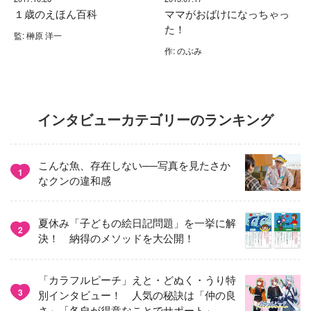
１歳のえほん百科
ママがおばけになっちゃっ
た！
監: 榊原 洋一
作: のぶみ
インタビューカテゴリーのランキング
こんな魚、存在しない──写真を見たさか
1
なクンの違和感
夏休み「子どもの絵日記問題」を一挙に解
2
決！ 納得のメソッドを大公開！
「カラフルピーチ」えと・どぬく・うり特
3
別インタビュー！ 人気の秘訣は「仲の良
さ」「各自が得意なことでサポート」