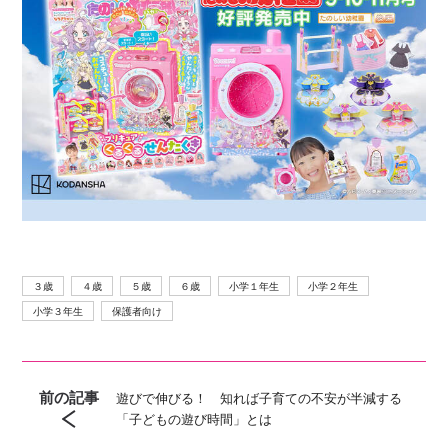
３歳
４歳
５歳
６歳
小学１年生
小学２年生
小学３年生
保護者向け
前の記事
遊びで伸びる！ 知れば子育ての不安が半減する
「子どもの遊び時間」とは