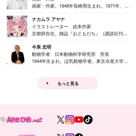
画家・作家。1948年長崎県生まれ。1971年、
二...
ナカムラ アヤナ
イラストレーター 絵本作家
京都府在住。雑誌『おともだち』（講談社刊）
で『おし...
今泉 忠明
動物学者 日本動物科学研究所 所長
1944年生まれ。ほ乳動物学者。東京水産大学卒
業後...
もっと見る