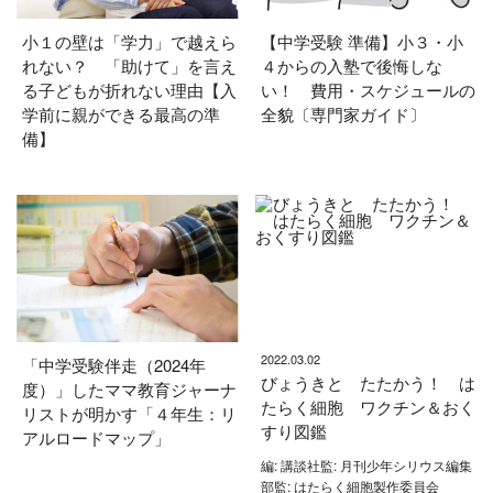
小１の壁は「学力」で越えら
【中学受験 準備】小３・小
れない？ 「助けて」を言え
４からの入塾で後悔しな
る子どもが折れない理由【入
い！ 費用・スケジュールの
学前に親ができる最高の準
全貌〔専門家ガイド〕
備】
2022.03.02
「中学受験伴走（2024年
びょうきと たたかう！ は
度）」したママ教育ジャーナ
たらく細胞 ワクチン＆おく
リストが明かす「４年生：リ
すり図鑑
アルロードマップ」
編: 講談社監: 月刊少年シリウス編集
部監: はたらく細胞製作委員会