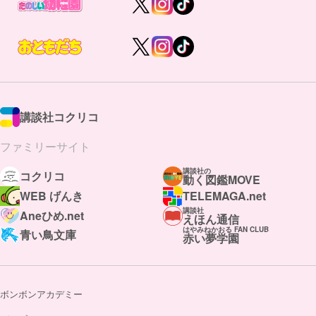
講談社コクリコ
ファミリーサイト
講談社の
コクリコ
動く図鑑MOVE
WEB げんき
TELEMAGA.net
講談社
Aneひめ.net
えほん通信
はやみねかおる FAN CLUB
青い鳥文庫
赤い夢学園
ボンボンアカデミー