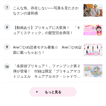
こんな魚、存在しない──写真を見たさか
なクンの違和感
【動画あり】プリキュアに大変身！ 「キ
ュアミスティック」の髪型完全再現！
Ane♡ひめ読者モデル募集☆ Ane♡ひめ誌
面に載っちゃおう！
「名探偵プリキュア！」ファンブック第２
弾が登場！ 付録は限定「プリキュアマコ
トジュエル キュアアルカナ・シャドウ
アイスver.」 キュアエクレールを大特
集！
もっと見る