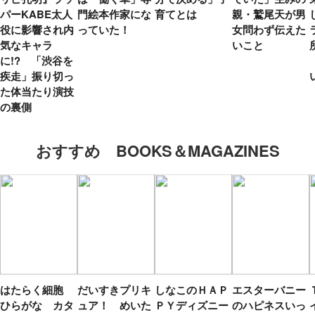
パーKABE太人
門絵本作家にな
育てとは
親・鷲尾天が男
役に影響され内
っていた！
女問わず伝えた
気なキャラ
いこと
に!? 「渋谷を
疾走」振り切っ
た体当たり演技
の裏側
おすすめ BOOKS＆MAGAZINES
はたらく細胞
だいすきプリキ
しなこのＨＡＰ
エスターバニー
ひらがな カタ
ュア！ めいた
ＰＹディズニー
のハピネスいっ