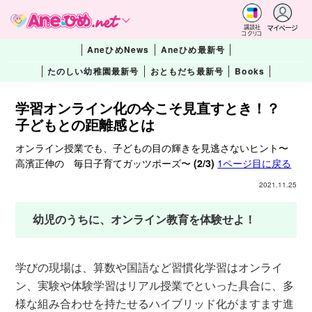
マイページ
講談社
コクリコ
AneひめNews
Aneひめ最新号
たのしい幼稚園最新号
おともだち最新号
Books
学習オンライン化の今こそ見直すとき！？
子どもとの距離感とは
オンライン授業でも、子どもの目の輝きを見逃さないヒント〜
高濱正伸の 毎日子育てガッツポーズ〜
(2/3)
1ページ目に戻る
2021.11.25
幼児のうちに、オンライン教育を体験せよ！
学びの現場は、算数や国語など習慣化学習はオンライ
ン、実験や体験学習はリアル授業でといった具合に、多
様な組み合わせを持たせるハイブリッド化がますます進