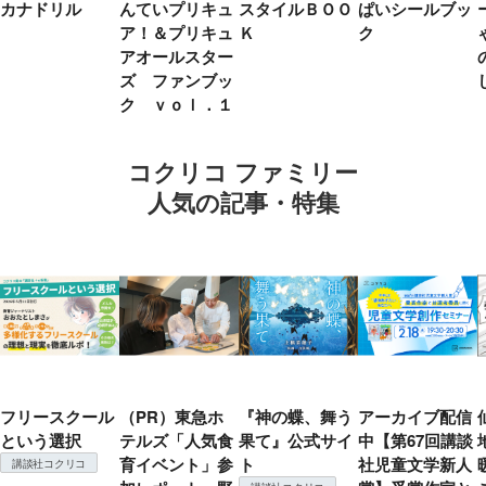
カナドリル
んていプリキュ
スタイルＢＯＯ
ぱいシールブッ
ア！＆プリキュ
Ｋ
ク
アオールスター
ズ ファンブッ
ク ｖｏｌ．１
コクリコ ファミリー
人気の記事・特集
フリースクール
（PR）東急ホ
『神の蝶、舞う
アーカイブ配信
という選択
テルズ「人気食
果て』公式サイ
中【第67回講談
育イベント」参
ト
社児童文学新人
講談社コクリコ