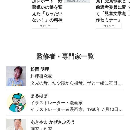
加レポート 野
賞】受賞作家と
講談社コクリコ
菜嫌いの娘を変
前選考委員に聞
えた「もったい
く「児童文学創
ない！」の精神
作セミナー」
コクリコ
コクリコ
監修者・専門家一覧
松岡 明理
料理研究家
２児の母。幼少期から祖母、母と一緒に毎日の
食事作り...
まるはま
イラストレーター・漫画家
イラストレーター＆漫画家。1960年７月10日生
ま...
あきやま かぜさぶろう
画家・作家