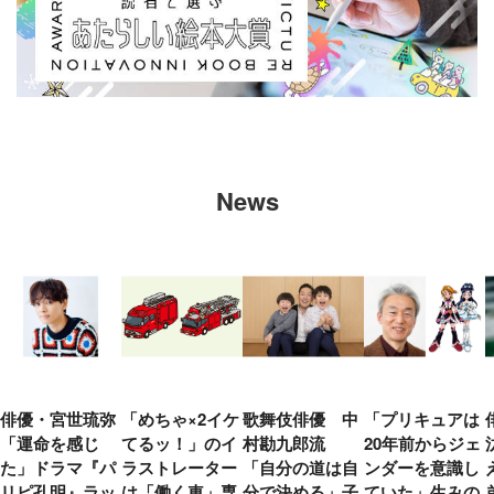
News
俳優・宮世琉弥
「めちゃ×2イケ
歌舞伎俳優 中
「プリキュアは
「運命を感じ
てるッ！」のイ
村勘九郎流
20年前からジェ
た」ドラマ『パ
ラストレーター
「自分の道は自
ンダーを意識し
リピ孔明』ラッ
は「働く車」専
分で決める」子
ていた」生みの