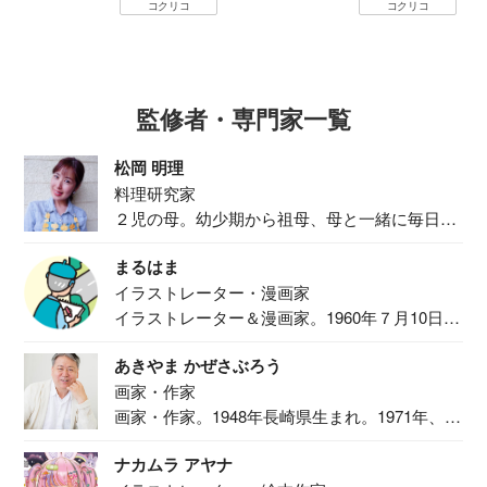
コクリコ
コクリコ
監修者・専門家一覧
松岡 明理
料理研究家
２児の母。幼少期から祖母、母と一緒に毎日の
食事作り...
まるはま
イラストレーター・漫画家
イラストレーター＆漫画家。1960年７月10日生
ま...
あきやま かぜさぶろう
画家・作家
画家・作家。1948年長崎県生まれ。1971年、
二...
ナカムラ アヤナ