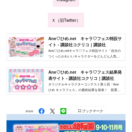
Ｘ（旧Twitter）
Ane♡ひめ.net キャラ♡フェス特設サ
イト - 講談社コクリコ｜講談社
Ane♡ひめ.netキャラ♡フェス特設サイト「自分の
つくったかわいいキャラクターをどんどん人気者
にしてバズらせたい」「自分のキャラクターの絵
本やグッズを作りたい」そんな、キャラクターを
Ane♡ひめ.net キャラ♡フェス結果発
作りたいクリエイターを応援するイベントです！
表サイト - 講談社コクリコ｜講談社
オリジナルキャラクターコンテスト第１回「Ane
ひめ キャラフェス」の最終結果を発表！ 投票結
果を踏まえ、講談社ウェブマガジン「Ane♡ひ
め.net」編集部が最終選考を行い、優秀作品を決定
しました。
ブックマーク
share