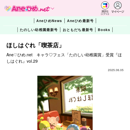
マイページ
講談社
コクリコ
AneひめNews
Aneひめ最新号
たのしい幼稚園最新号
おともだち最新号
Books
ほしはぐれ「喫茶店」
Ane♡ひめ.net キャラ♡フェス「たのしい幼稚園賞」受賞『ほ
しはぐれ』vol.29
2025.06.05