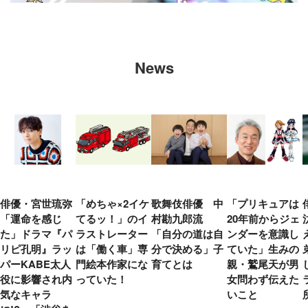
News
俳優・宮世琉弥
「めちゃ×2イケ
歌舞伎俳優 中
「プリキュアは
「運命を感じ
てるッ！」のイ
村勘九郎流
20年前からジェ
た」ドラマ『パ
ラストレーター
「自分の道は自
ンダーを意識し
リピ孔明』ラッ
は「働く車」専
分で決める」子
ていた」生みの
パーKABE太人
門絵本作家にな
育てとは
親・鷲尾天が男
役に影響され内
っていた！
女問わず伝えた
気なキャラ
いこと