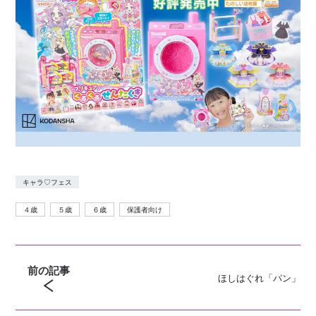
キャラ♡フェス
４歳
５歳
６歳
保護者向け
前の記事
ほしはぐれ「パン」