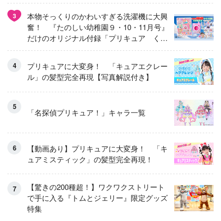
本物そっくりのかわいすぎる洗濯機に大興
3
奮！ 『たのしい幼稚園９・10・11月号』
だけのオリジナル付録「プリキュア くる
くるせんたくき」
プリキュアに大変身！ 「キュアエクレー
ル」の髪型完全再現【写真解説付き】
「名探偵プリキュア！」キャラ一覧
【動画あり】プリキュアに大変身！ 「キ
ュアミスティック」の髪型完全再現！
【驚きの200種超！】ワクワクストリート
で手に入る『トムとジェリー』限定グッズ
特集