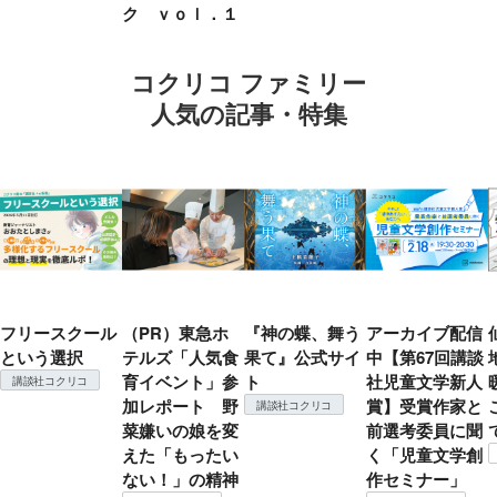
ク ｖｏｌ．１
コクリコ ファミリー
人気の記事・特集
フリースクール
（PR）東急ホ
『神の蝶、舞う
アーカイブ配信
という選択
テルズ「人気食
果て』公式サイ
中【第67回講談
育イベント」参
ト
社児童文学新人
講談社コクリコ
加レポート 野
賞】受賞作家と
講談社コクリコ
菜嫌いの娘を変
前選考委員に聞
えた「もったい
く「児童文学創
ない！」の精神
作セミナー」