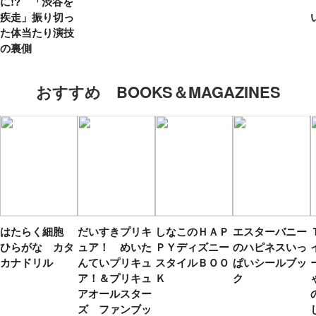
に!? 「渋谷を
疾走」振り切っ
た体当たり演技
の裏側
おすすめ BOOKS＆MAGAZINES
はたらく細胞
だいすきプリキ
しなこのＨＡＰ
エスターバニー
ひらがな カタ
ュア！ めいた
ＰＹディズニー
のハピネスいっ
カナドリル
んていプリキュ
スタイルＢＯＯ
ぱいシールブッ
ア！＆プリキュ
Ｋ
ク
アオールスター
ズ ファンブッ