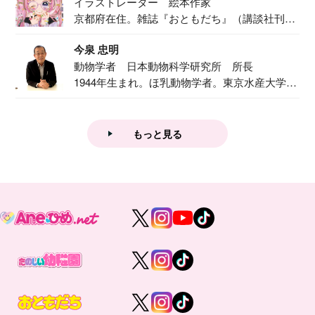
イラストレーター 絵本作家
京都府在住。雑誌『おともだち』（講談社刊）
で『おし...
今泉 忠明
動物学者 日本動物科学研究所 所長
1944年生まれ。ほ乳動物学者。東京水産大学卒
業後...
もっと見る