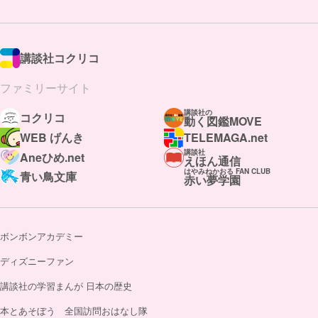
講談社コクリコ
ファミリーサイト
講談社の
コクリコ
動く図鑑MOVE
WEB げんき
TELEMAGA.net
講談社
Aneひめ.net
えほん通信
はやみねかおる FAN CLUB
青い鳥文庫
赤い夢学園
ボンボンアカデミー
ディズニーファン
講談社の学習まんが 日本の歴史
本とあそぼう 全国訪問おはなし隊