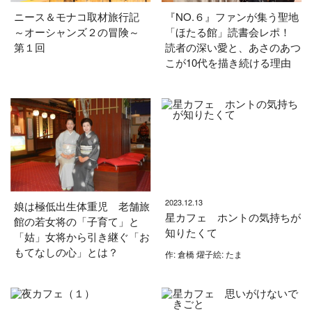
ニース＆モナコ取材旅行記
『NO.６』ファンが集う聖地
～オーシャンズ２の冒険～
「ほたる館」読書会レポ！
第１回
読者の深い愛と、あさのあつ
こが10代を描き続ける理由
2023.12.13
娘は極低出生体重児 老舗旅
星カフェ ホントの気持ちが
館の若女将の「子育て」と
知りたくて
「姑」女将から引き継ぐ「お
もてなしの心」とは？
作: 倉橋 燿子絵: たま