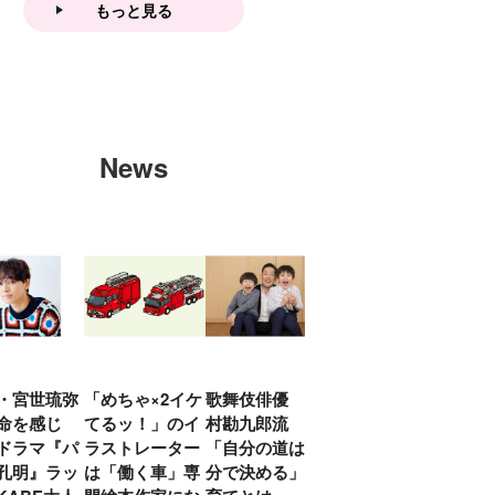
もっと見る
News
・宮世琉弥
「めちゃ×2イケ
歌舞伎俳優 中
「プリキュアは
俳優
命を感じ
てるッ！」のイ
村勘九郎流
20年前からジェ
汰「
ドラマ『パ
ラストレーター
「自分の道は自
ンダーを意識し
える
孔明』ラッ
は「働く車」専
分で決める」子
ていた」生みの
弟み