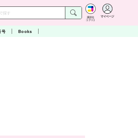
マイページ
講談社
コクリコ
新号
Books