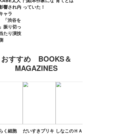
KABE太人
門絵本作家にな
育てとは
親・鷲尾天が男
したひ
影響され内
っていた！
女問わず伝えた
ラマ
キャラ
いこと
所』
? 「渋谷を
「お
」振り切っ
い」
当たり演技
側
おすすめ BOOKS＆
MAGAZINES
たらく細胞
だいすきプリキ
しなこのＨＡＰ
エスターバニー
ＴＯ