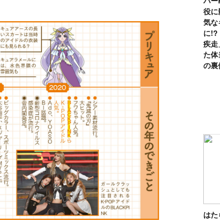
パー
役に
気な
に!
疾走
た体
の裏
は