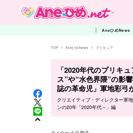
AneひめNews
TOP
AneひめNews
プリキュア
「2020年代のプリキ
ス”や“水色界隈”の影
誌の革命児」軍地彩弓
クリエイティブ・ディレクター軍地
ンの20年「2020年代～」編
ライター:
小川 聖子