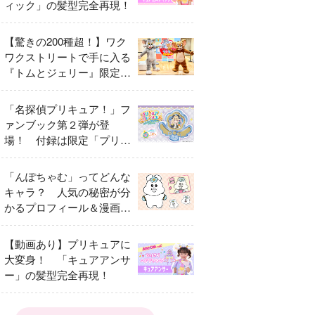
ィック」の髪型完全再現！
【驚きの200種超！】ワク
ワクストリートで手に入る
『トムとジェリー』限定グ
ッズ特集
「名探偵プリキュア！」フ
ァンブック第２弾が登
場！ 付録は限定「プリキ
ュアマコトジュエル キュ
アアルカナ・シャドウ ア
「んぽちゃむ」ってどんな
イスver.」 キュアエクレ
キャラ？ 人気の秘密が分
ールを大特集！
かるプロフィール＆漫画ま
とめ
【動画あり】プリキュアに
大変身！ 「キュアアンサ
ー」の髪型完全再現！