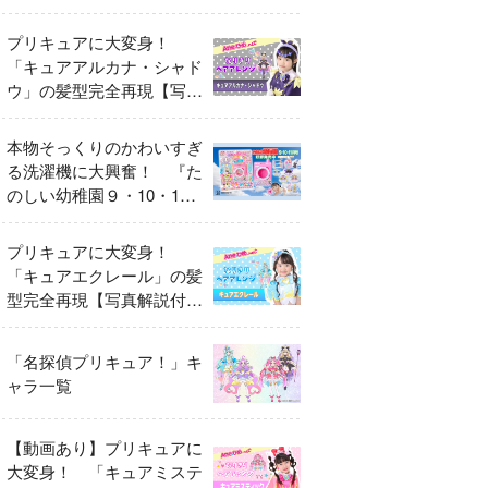
異変
プリキュアに大変身！
「キュアアルカナ・シャド
ウ」の髪型完全再現【写真
解説付き】
本物そっくりのかわいすぎ
る洗濯機に大興奮！ 『た
のしい幼稚園９・10・11
月号』だけのオリジナル付
録「プリキュア くるくる
プリキュアに大変身！
せんたくき」
「キュアエクレール」の髪
型完全再現【写真解説付
き】
「名探偵プリキュア！」キ
ャラ一覧
【動画あり】プリキュアに
大変身！ 「キュアミステ