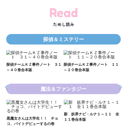
Read
ためし読み
探偵＆ミステリー
Ｋ
数
２１
探偵チームＫＺ事件ノート ３１
探偵チームＫＺ事件ノート １１
～４０巻合本版
～２０巻合本版
魔法＆ファンタジー
妖
全
新 妖界ナビ・ルナ１～１１ 全
黒魔女さんは大学生！！ チョ
１１巻合本版
いま
コ、バイトデビューするの巻