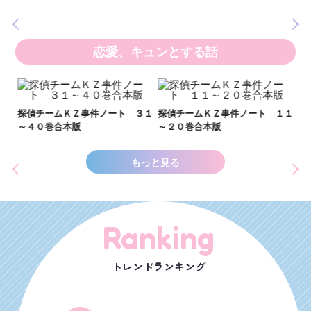
の異
恋愛、キュンとする話
い
し
２１
探偵チームＫＺ事件ノート ３１
探偵チームＫＺ事件ノート １１
世
～４０巻合本版
～２０巻合本版
もっと見る
Ranking
トレンドランキング