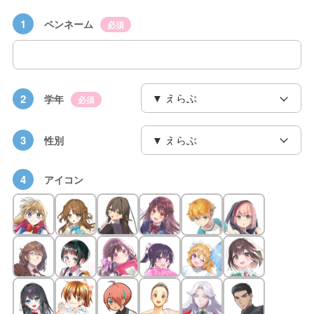
1
ペンネーム
必須
2
学年
必須
3
性別
4
アイコン