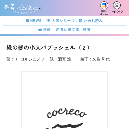
マイページ
講談社
コクリコ
NEWS
人気シリーズ
ためし読み
壁紙
青い鳥文庫小説賞
緑の髪の小人バブッシェル（２）
著：Ｉ･コルシュノフ 訳：酒寄 進一 装丁：久住 和代