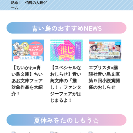
絶命！ 伯爵の人狼ゲ
ーム
青い鳥のおすすめNEWS
ウ
【ちいかわ×青
【スペシャルな
エブリスタ×講
【
い鳥文庫】ちい
おしらせ】青い
談社青い鳥文庫
女
あお文庫フェア
鳥文庫の「推
第９回小説賞開
る
対象作品を大紹
し！」ファンタ
催のおしらせ
ミ
介！
ジーフェアがは
じまるよ！
夏休みをたのしもう☆