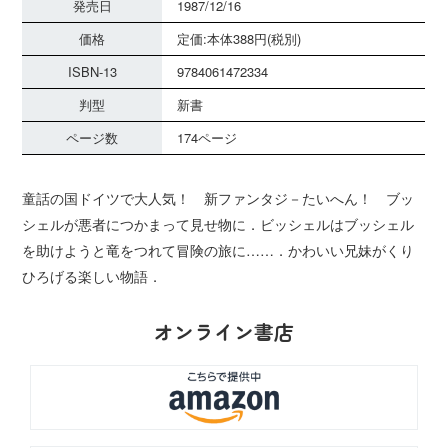
発売日
1987/12/16
価格
定価:本体388円(税別)
ISBN-13
9784061472334
判型
新書
ページ数
174ページ
童話の国ドイツで大人気！ 新ファンタジ－たいへん！ ブッ
シェルが悪者につかまって見せ物に．ビッシェルはブッシェル
を助けようと竜をつれて冒険の旅に……．かわいい兄妹がくり
ひろげる楽しい物語．
オンライン書店