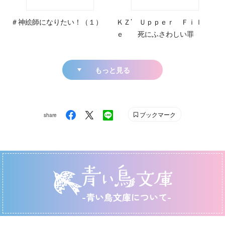
＃神絵師になりたい！（１）
ＫＺ’ Ｕｐｐｅｒ Ｆｉｌ
ｅ 死にふさわしい罪
もっと見る
ブックマーク
share
-青い鳥文庫について-