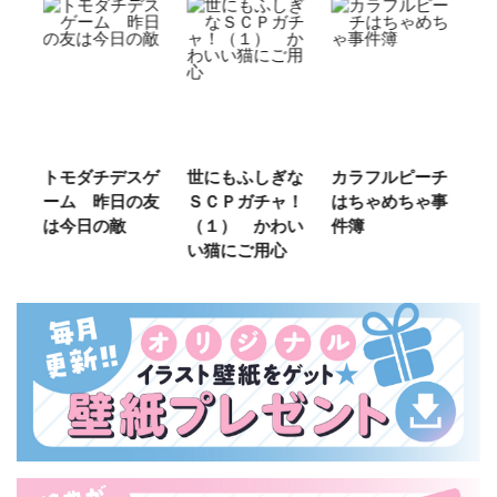
ご
トモダチデスゲ
世にもふしぎな
カラフルピーチ
長
ーム 昨日の友
ＳＣＰガチャ！
はちゃめちゃ事
部
は今日の敵
（１） かわい
件簿
い猫にご用心