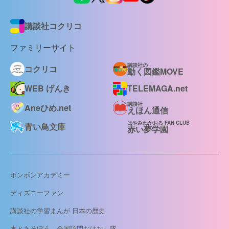
講談社コクリコ
ファミリーサイト
講談社の
コクリコ
動く図鑑MOVE
WEB げんき
TELEMAGA.net
講談社
Aneひめ.net
えほん通信
はやみねかおる FAN CLUB
青い鳥文庫
赤い夢学園
ボンボンアカデミー
ディズニーファン
講談社の学習まんが 日本の歴史
本とあそぼう 全国訪問おはなし隊