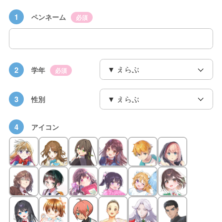
1
ペンネーム
必須
2
学年
必須
3
性別
4
アイコン