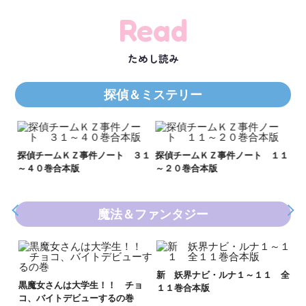
Read
ためし読み
探偵＆ミステリー
Ｋ
数
２１
探偵チームＫＺ事件ノート ３１
探偵チームＫＺ事件ノート １１
～４０巻合本版
～２０巻合本版
魔法＆ファンタジー
妖
全
新 妖界ナビ・ルナ１～１１ 全
黒魔女さんは大学生！！ チョ
１１巻合本版
いま
コ、バイトデビューするの巻