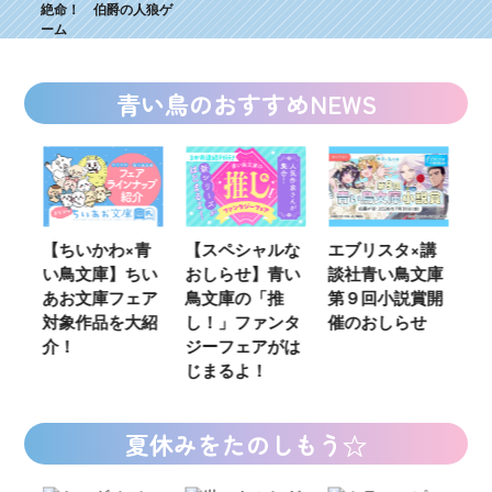
絶命！ 伯爵の人狼ゲ
ーム
青い鳥のおすすめNEWS
ウ
【ちいかわ×青
【スペシャルな
エブリスタ×講
【
い鳥文庫】ちい
おしらせ】青い
談社青い鳥文庫
女
あお文庫フェア
鳥文庫の「推
第９回小説賞開
る
対象作品を大紹
し！」ファンタ
催のおしらせ
ミ
介！
ジーフェアがは
じまるよ！
夏休みをたのしもう☆