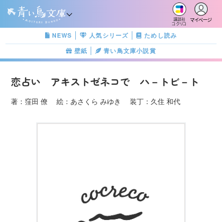
マイページ
講談社
コクリコ
NEWS
人気シリーズ
ためし読み
壁紙
青い鳥文庫小説賞
恋占い アキストゼネコで ハ－トビ－ト
著：窪田 僚 絵：あさくら みゆき 装丁：久住 和代