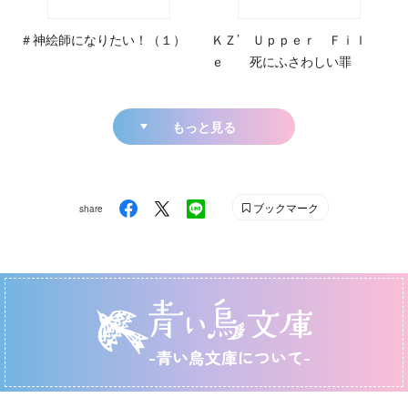
＃神絵師になりたい！（１）
ＫＺ’ Ｕｐｐｅｒ Ｆｉｌ
ｅ 死にふさわしい罪
もっと見る
ブックマーク
share
-青い鳥文庫について-