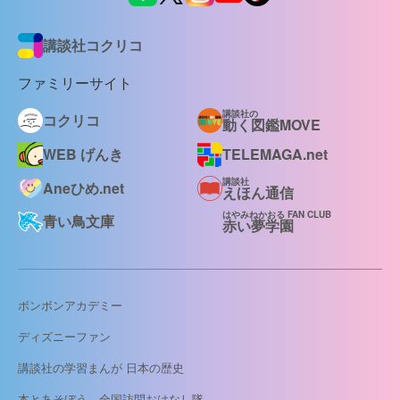
講談社コクリコ
ファミリーサイト
講談社の
コクリコ
動く図鑑MOVE
WEB げんき
TELEMAGA.net
講談社
Aneひめ.net
えほん通信
はやみねかおる FAN CLUB
青い鳥文庫
赤い夢学園
ボンボンアカデミー
ディズニーファン
講談社の学習まんが 日本の歴史
本とあそぼう 全国訪問おはなし隊