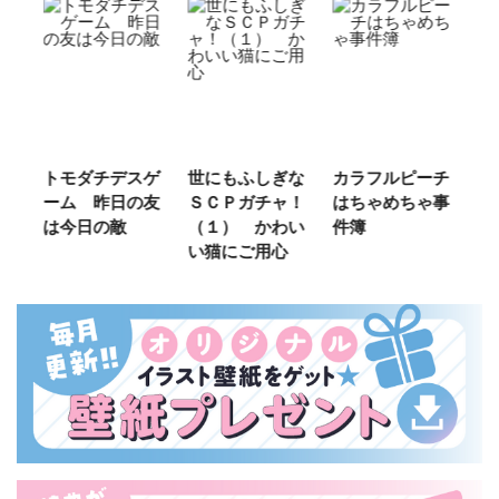
ご
トモダチデスゲ
世にもふしぎな
カラフルピーチ
長
ーム 昨日の友
ＳＣＰガチャ！
はちゃめちゃ事
部
は今日の敵
（１） かわい
件簿
い猫にご用心