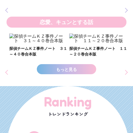
の異
恋愛、キュンとする話
い
し
２１
探偵チームＫＺ事件ノート ３１
探偵チームＫＺ事件ノート １１
世
～４０巻合本版
～２０巻合本版
もっと見る
Ranking
トレンドランキング