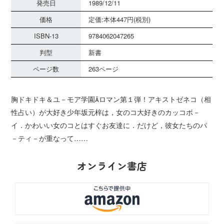
発売日
1989/12/11
価格
定価:本体447円(税別)
ISBN-13
9784062047265
判型
新書
ページ数
263ページ
胸ドキドキ＆ユ－モア学園ロマン第１弾！アキストゼネコ（相
性占い）が大好き少年坂元梓は，女のコ大好きのカッコボ－
イ．かわいい女のコとはすぐお友達に．だけど，彼女たちのパ
－ティ－が重なって……
オンライン書店