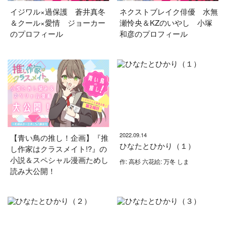
イジワル×過保護 蒼井真冬
ネクストブレイク俳優 水無
＆クール×愛情 ジョーカー
瀬怜央＆KZのいやし 小塚
のプロフィール
和彦のプロフィール
2022.09.14
【青い鳥の推し！企画】『推
ひなたとひかり（１）
し作家はクラスメイト!?』の
小説＆スペシャル漫画ためし
作: 高杉 六花絵: 万冬 しま
読み大公開！