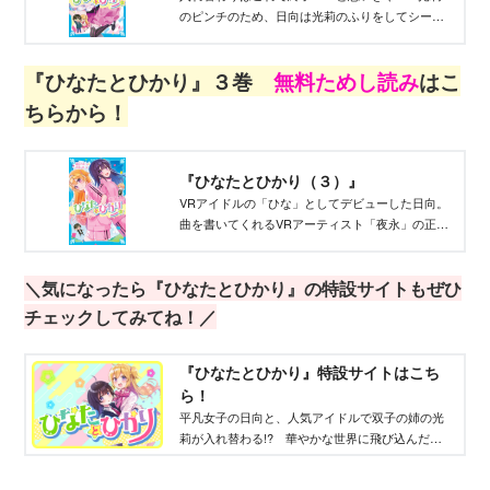
のピンチのため、日向は光莉のふりをしてシーク
レットイベントに出ることに。
『ひなたとひかり』３巻
無料ためし読
み
はこ
ちらから！
『ひなたとひかり（３）』
VRアイドルの「ひな」としてデビューした日向。
曲を書いてくれるVRアーティスト「夜永」の正体
がまさかのあの人で……!?
＼気になったら『ひなたとひかり』の特設サイトもぜひ
チェックしてみてね！／
『ひなたとひかり』特設サイトはこち
ら！
平凡女子の日向と、人気アイドルで双子の姉の光
莉が入れ替わる!? 華やかな世界に飛び込んだ日
向は、推しと出会って――。自分を好きになるこ
との大切さを教えてくれる物語。