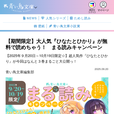
マイページ
講談社
コクリコ
NEWS
人気シリーズ
ためし読み
壁紙
青い鳥文庫小説賞
【期間限定】大人気『ひなたとひかり』が無
料で読めちゃう！ まる読みキャンペーン
【2025年９月20日～10月19日限定☆】超人気作『ひなたとひか
り』が今回はなんと３巻まるごと大公開っ！
2025.09.20
青い鳥文庫編集部