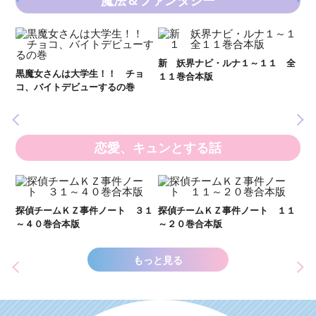
魔法＆ファンタジー
妖
全
新 妖界ナビ・ルナ１～１１ 全
黒魔女さんは大学生！！ チョ
１１巻合本版
いま
コ、バイトデビューするの巻
の異
恋愛、キュンとする話
い
し
２１
探偵チームＫＺ事件ノート ３１
探偵チームＫＺ事件ノート １１
世
～４０巻合本版
～２０巻合本版
もっと見る