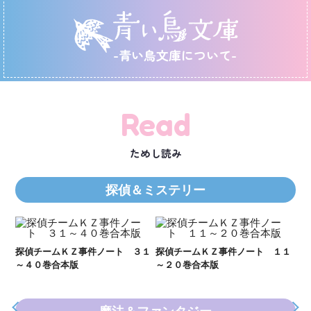
-青い鳥文庫について-
Read
ためし読み
探偵＆ミステリー
Ｋ
数
２１
探偵チームＫＺ事件ノート ３１
探偵チームＫＺ事件ノート １１
～４０巻合本版
～２０巻合本版