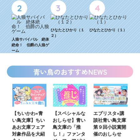
2
3
4
ひなたとひかり（１
ひなたとひかり（１）
２）
人狼サバイバル 絶体
絶命！ 伯爵の人狼ゲ
ーム
青い鳥のおすすめNEWS
いかわ×青
【スペシャルな
エブリスタ×講
【速報】『
鳥文庫】ちい
おしらせ】青い
談社青い鳥文庫
女さんが通
お文庫フェア
鳥文庫の「推
第９回小説賞開
る‼』ついに
象作品を大紹
し！」ファンタ
催のおしらせ
ミカライズ