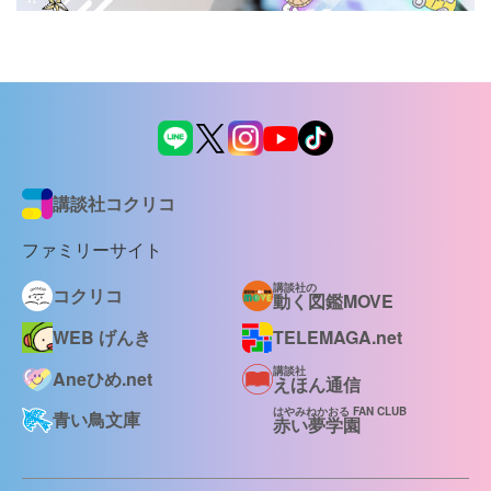
講談社コクリコ
ファミリーサイト
講談社の
コクリコ
動く図鑑MOVE
WEB げんき
TELEMAGA.net
講談社
Aneひめ.net
えほん通信
はやみねかおる FAN CLUB
青い鳥文庫
赤い夢学園