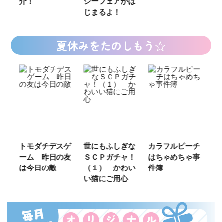
！
ジーフェアがは
じまるよ！
夏休みをたのしもう☆
トモダチデスゲ
世にもふしぎな
カラフルピーチ
長浜高校
ーム 昨日の友
ＳＣＰガチャ！
はちゃめちゃ事
部！
は今日の敵
（１） かわい
件簿
い猫にご用心