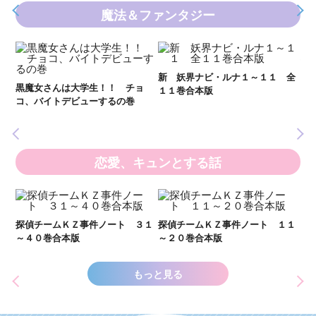
魔法＆ファンタジー
妖
全
新 妖界ナビ・ルナ１～１１ 全
黒魔女さんは大学生！！ チョ
１１巻合本版
いま
コ、バイトデビューするの巻
の異
恋愛、キュンとする話
い
し
２１
探偵チームＫＺ事件ノート ３１
探偵チームＫＺ事件ノート １１
世
～４０巻合本版
～２０巻合本版
もっと見る