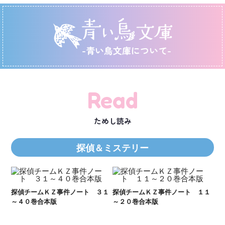
-青い鳥文庫について-
Read
ためし読み
探偵＆ミステリー
Ｋ
数
２１
探偵チームＫＺ事件ノート ３１
探偵チームＫＺ事件ノート １１
～４０巻合本版
～２０巻合本版