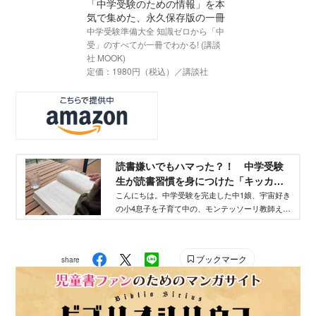
「中学受験のための情報」を本
気で集めた、永久保存版の一冊
中学受験準備大全 知識ゼロから「中
受」のすべてが一冊でわかる! (講談
社 MOOK)
定価：1980円（税込）／講談社
読書嫌いでもハマった？！ 中学受験
生が読書習慣を身につけた「キッカケ
の1冊」はこれ！ - with class -講談社
こんにちは。中学受験を完走した中1娘、宇宙好き
の小4息子を子育て中の、モンテッソーリ教師えり
公式- 家族の時間をもっと楽しく
先生です。「中学受験は算数が肝！」と言われる
ことが多いですが、実は小6になると「国語が足を
引っ張っていて…」という話はよく聞きます。今
ブックマーク
share
回は国語力の基礎となる「読書」について、
Instagramでフォロワーの皆さんに聞いた「中学受
験生がリアルに読んでハマった本」を紹介してき
ます！