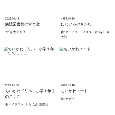
2022.04.13
1995.10.20
病院図書館の青と空
にじいろのさかな
作: 令丈 ヒロ子
作: マ－カス･フィスタ－訳: 谷川 俊
太郎
2024.03.06
2023.05.16
ちいかわドリル 小学１年生
ちいかわノート
のこくご
絵: ナガノ
著・イラスト: ナガノ編: 講談社