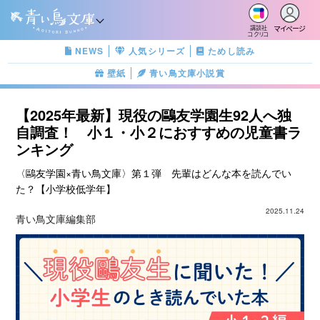
マイページ
講談社
コクリコ
NEWS
人気シリーズ
ためし読み
壁紙
青い鳥文庫小説賞
【2025年最新】現役の鷗友学園生92人へ独
自調査！ 小１・小２におすすめの児童書ラ
ンキング
〈鷗友学園×青い鳥文庫〉第１弾 先輩はどんな本を読んでい
た？【小学校低学年】
2025.11.24
青い鳥文庫編集部