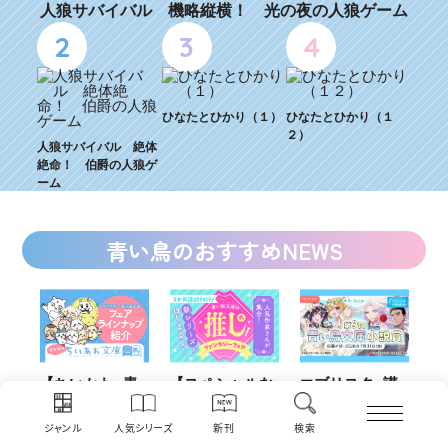
人狼サバイバル 機略縦横！ 光の夜の人狼ゲーム
2
3
4
ひなたとひかり（１）
ひなたとひかり（１
２）
人狼サバイバル 絶体
絶命！ 伯爵の人狼ゲ
ーム
青い鳥のおすすめNEWS
青
【スペシャルな
エブリスタ×講
【速報】『黒魔
K
ちい
おしらせ】青い
談社青い鳥文庫
女さんが通
い
ェア
鳥文庫の「推
第９回小説賞開
る‼』ついにコ
定
ジャンル
人気シリーズ
新刊
検索