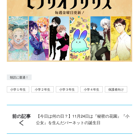
朝読に最適！
小学１年生
小学２年生
小学３年生
小学４年生
保護者向け
前の記事
【今日は何の日？】11月24日は『秘密の花園』『小
公女』を生んだバーネットの誕生日