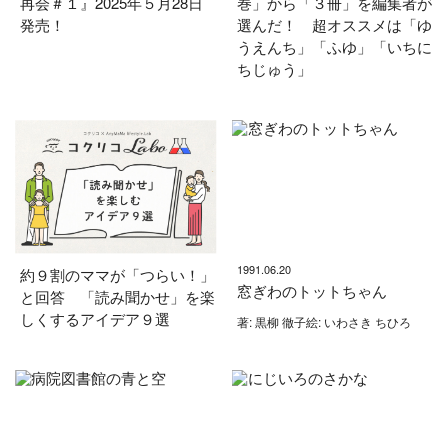
再会＃１』2025年５月28日
巻」から「３冊」を編集者が
発売！
選んだ！ 超オススメは「ゆ
うえんち」「ふゆ」「いちに
ちじゅう」
1991.06.20
約９割のママが「つらい！」
窓ぎわのトットちゃん
と回答 「読み聞かせ」を楽
しくするアイデア９選
著: 黒柳 徹子絵: いわさき ちひろ