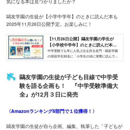
気になる本は見つかりましたか？
鷗友学園の生徒が【小学中学年】のときに読んだ本も
2025年11月26日公開予定。お楽しみに！
【11月26日公開】鷗友学園の学生が
【小学校中学年】のときに読んだ本は
こちらから！
中学受験でも常に人気上位を誇る名門・鷗友学園
の現役学生92名に「小学生の頃に実際に読んでい
た本 」を大調査しました。調査結果をもとに１位
から６位まで一気に発表します。今回は小学校中
学年編。
鷗友学園の生徒が子ども目線で中学受
験を語る企画も！ 『中学受験準備大
全』が12月３日に発売
〈Amazonランキング8部門で１位獲得！〉
鷗友学園の生徒が自ら企画、編集、執筆した「子どもが