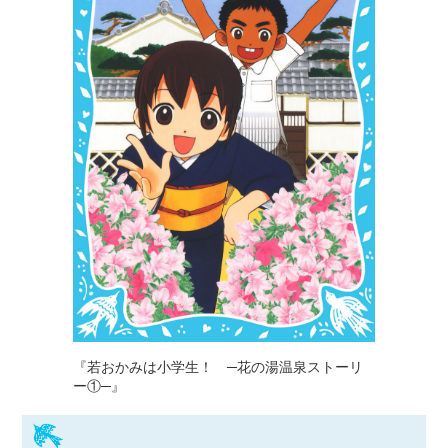
『若おかみは小学生！ ─花の湯温泉ストーリ
ー①─』