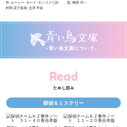
作: ルーシー･モード･モンゴメリ訳:
監: 榊原 洋一
村岡 花子装画: 北澤 平祐
-青い鳥文庫について-
Read
ためし読み
探偵＆ミステリー
Ｋ
数