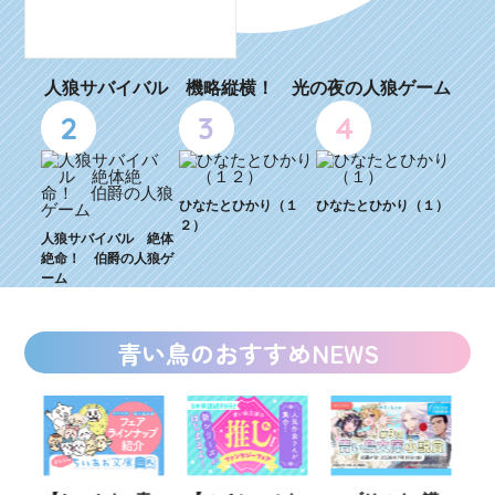
人狼サバイバル 機略縦横！ 光の夜の人狼ゲーム
2
3
4
ひなたとひかり（１
ひなたとひかり（１）
２）
人狼サバイバル 絶体
絶命！ 伯爵の人狼ゲ
ーム
青い鳥のおすすめNEWS