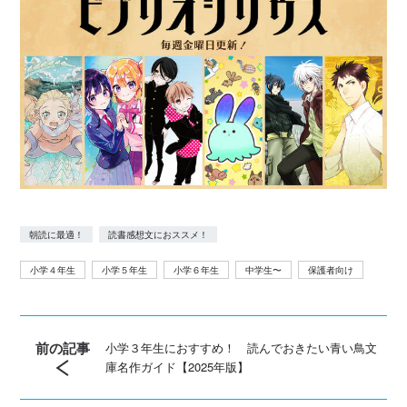
朝読に最適！
読書感想文におススメ！
小学４年生
小学５年生
小学６年生
中学生〜
保護者向け
前の記事
小学３年生におすすめ！ 読んでおきたい青い鳥文
庫名作ガイド【2025年版】