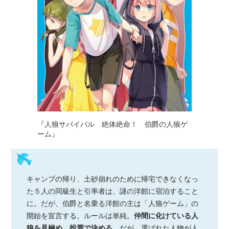
『人狼サバイバル 絶体絶命！ 伯爵の人狼ゲ
ーム』
キャンプの帰り、土砂崩れのために帰宅できなくなっ
た５人の同級生と引率者は、謎の洋館に宿泊すること
に。だが、伯爵と名乗る洋館の主は「人狼ゲーム」の
開始を宣言する。ルールは単純。
仲間に化けている人
狼を見極め、投票で決める。
だが、選ばれた人物が人