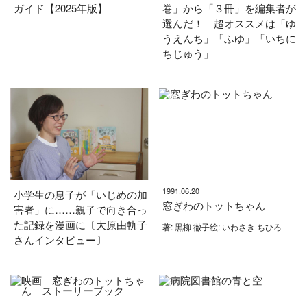
ガイド【2025年版】
巻」から「３冊」を編集者が
選んだ！ 超オススメは「ゆ
うえんち」「ふゆ」「いちに
ちじゅう」
1991.06.20
小学生の息子が「いじめの加
窓ぎわのトットちゃん
害者」に……親子で向き合っ
た記録を漫画に〔大原由軌子
著: 黒柳 徹子絵: いわさき ちひろ
さんインタビュー〕