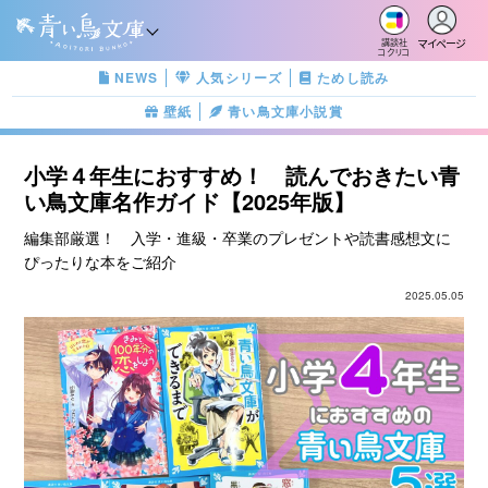
マイページ
講談社
コクリコ
NEWS
人気シリーズ
ためし読み
壁紙
青い鳥文庫小説賞
小学４年生におすすめ！ 読んでおきたい青
い鳥文庫名作ガイド【2025年版】
編集部厳選！ 入学・進級・卒業のプレゼントや読書感想文に
ぴったりな本をご紹介
2025.05.05