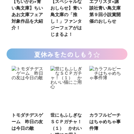
【ちいかわ×青
【スペシャルな
エブリスタ×講
【速報】
い鳥文庫】ちい
おしらせ】青い
談社青い鳥文庫
女さんが
あお文庫フェア
鳥文庫の「推
第９回小説賞開
る‼』つ
対象作品を大紹
し！」ファンタ
催のおしらせ
ミカライ
介！
ジーフェアがは
じまるよ！
夏休みをたのしもう☆
トモダチデスゲ
世にもふしぎな
カラフルピーチ
長浜高
ーム 昨日の友
ＳＣＰガチャ！
はちゃめちゃ事
部！
は今日の敵
（１） かわい
件簿