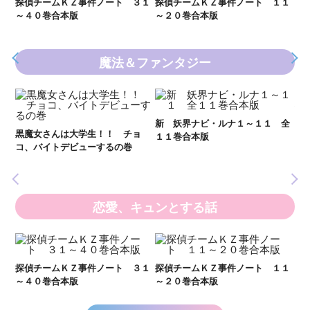
２１
探偵チームＫＺ事件ノート ３１
探偵チームＫＺ事件ノート １１
～４０巻合本版
～２０巻合本版
魔法＆ファンタジー
妖
全
新 妖界ナビ・ルナ１～１１ 全
黒魔女さんは大学生！！ チョ
１１巻合本版
いま
コ、バイトデビューするの巻
の異
恋愛、キュンとする話
い
し
２１
探偵チームＫＺ事件ノート ３１
探偵チームＫＺ事件ノート １１
世
～４０巻合本版
～２０巻合本版