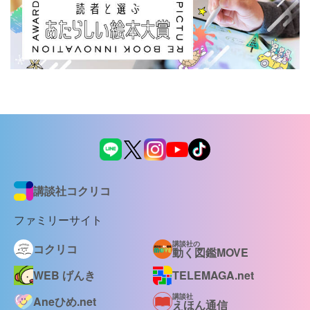
講談社コクリコ
ファミリーサイト
講談社の
コクリコ
動く図鑑MOVE
WEB げんき
TELEMAGA.net
講談社
Aneひめ.net
えほん通信