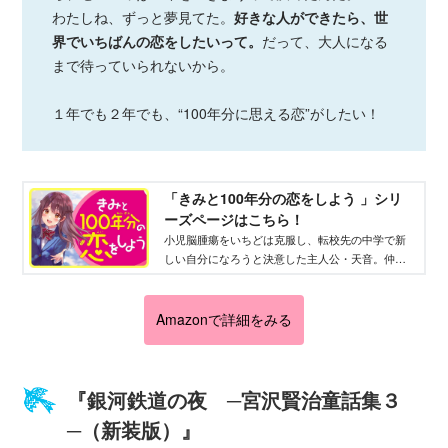
わたしね、ずっと夢見てた。
好きな人ができたら、世
界でいちばんの恋をしたいって。
だって、大人になる
まで待っていられないから。
１年でも２年でも、“100年分に思える恋”がしたい！
「きみと100年分の恋をしよう 」シリ
ーズページはこちら！
小児脳腫瘍をいちどは克服し、転校先の中学で新
しい自分になろうと決意した主人公・天音。仲よ
し4人組との友情、ひそかに思いを寄せていた伊吹
との恋がさわやかに描かれる。
Amazonで詳細をみる
『銀河鉄道の夜 ─宮沢賢治童話集３
─（新装版）』