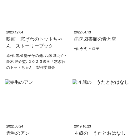
2023.12.04
2022.04.13
映画 窓ぎわのトットちゃ
病院図書館の青と空
ん ストーリーブック
作: 令丈 ヒロ子
原作: 黒柳 徹子その他: 八鍬 新之介･
鈴木 洋介監: ２０２３映画「窓ぎわ
のトットちゃん」製作委員会
2022.03.24
2019.10.23
赤毛のアン
４歳の うたとおはなし