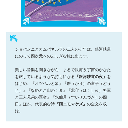
ジョバンニとカムパネルラの二人の少年は、銀河鉄道
にのって四次元へのふしぎな旅に出ます。
美しい音楽を聞きながら、まるで銀河系宇宙のかなた
を旅しているような気持ちになる
『銀河鉄道の夜』
を
はじめ、『オツベルと象』『雁（かり）の童子（どう
じ）』『なめとこ山のくま』『北守（ほくしゅ）将軍
と三人兄弟の医者』『水仙月（すいせんづき）の四
日』ほか、代表的な詩
『雨ニモマケズ』
の全文を収
録。