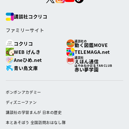
講談社コクリコ
ファミリーサイト
講談社の
コクリコ
動く図鑑MOVE
WEB げんき
TELEMAGA.net
講談社
Aneひめ.net
えほん通信
はやみねかおる FAN CLUB
青い鳥文庫
赤い夢学園
ボンボンアカデミー
ディズニーファン
講談社の学習まんが 日本の歴史
本とあそぼう 全国訪問おはなし隊