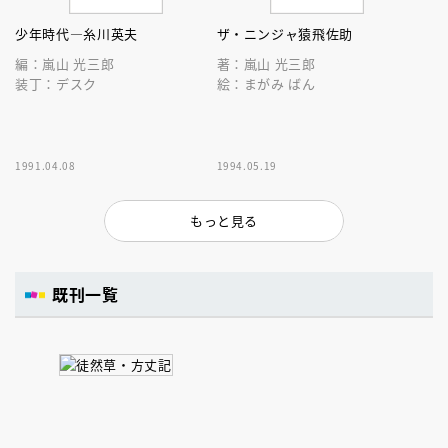
少年時代―糸川英夫
ザ・ニンジャ猿飛佐助
編：嵐山 光三郎
著：嵐山 光三郎
装丁：デスク
絵：まがみ ばん
1991.04.08
1994.05.19
もっと見る
既刊一覧