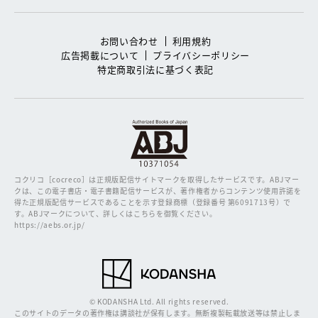
お問い合わせ
利用規約
広告掲載について
プライバシーポリシー
特定商取引法に基づく表記
コクリコ［cocreco］は正規版配信サイトマークを取得したサービスです。
ABJマー
クは、この電子書店・電子書籍配信サービスが、著作権者からコンテンツ使用許諾を
得た正規版配信サービスであることを示す登録商標（登録番号 第6091713号）で
す。ABJマークについて、詳しくはこちらを御覧ください。
https://aebs.or.jp/
© KODANSHA Ltd. All rights reserved.
このサイトのデータの著作権は講談社が保有します。無断複製転載放送等は禁止しま