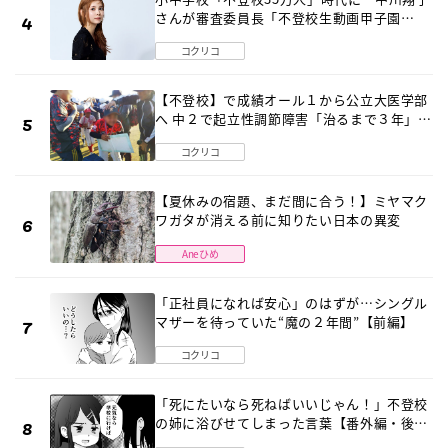
さんが審査委員長「不登校生動画甲子園
2026」が開催
コクリコ
【不登校】で成績オール１から公立大医学部
へ 中２で起立性調節障害「治るまで３年」の
診断 そのとき母は
コクリコ
【夏休みの宿題、まだ間に合う！】ミヤマク
ワガタが消える前に知りたい日本の異変
Aneひめ
「正社員になれば安心」のはずが…シングル
マザーを待っていた“魔の２年間”【前編】
コクリコ
「死にたいなら死ねばいいじゃん！」不登校
の姉に浴びせてしまった言葉【番外編・後
編】