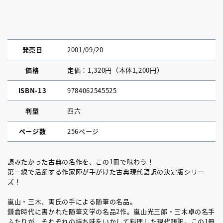
発売日
2001/09/20
価格
定価：1,320円（本体1,200円）
ISBN-13
9784062545525
判型
四六
ページ数
256ページ
読みたかった古典の名作を、この1冊で味わう！
第一線で活躍する作家陣が手がけた古典現代語訳の決定版シリー
ズ！
嵐山・三木、両氏の手による随筆の名品。
鎌倉時代に書かれた随筆文学の名品2作。嵐山光三郎・三木卓の名手
ふたりが、それぞれの持ち味をいかして料理した現代語訳。この1冊