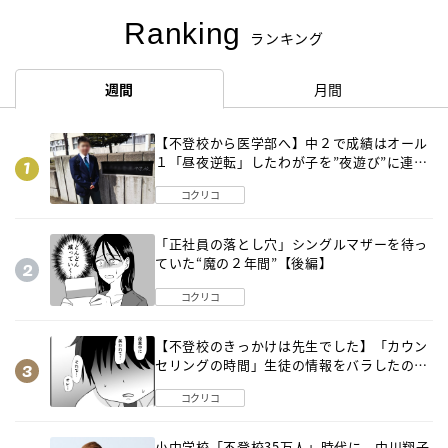
Ranking
ランキング
週間
月間
【不登校から医学部へ】中２で成績はオール
１「昼夜逆転」したわが子を”夜遊び”に連れ
出した母の気づき
コクリコ
「正社員の落とし穴」シングルマザーを待っ
ていた“魔の２年間”【後編】
コクリコ
【不登校のきっかけは先生でした】「カウン
セリングの時間」生徒の情報をバラしたの
は…《第２話》
コクリコ
小中学校「不登校35万人」時代に 中川翔子