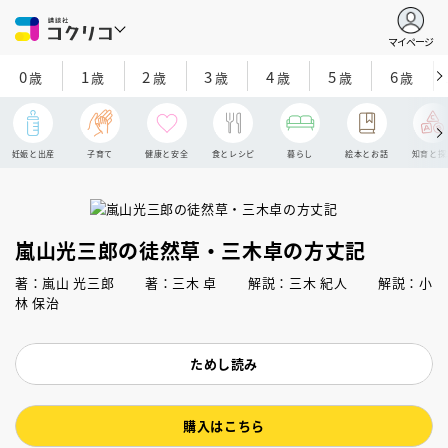
マイページ
0
1
2
3
4
5
6
歳
歳
歳
歳
歳
歳
歳
妊娠と出産
子育て
健康と安全
食とレシピ
暮らし
絵本とお話
知育と探
嵐山光三郎の徒然草・三木卓の方丈記
著：嵐山 光三郎 著：三木 卓 解説：三木 紀人 解説：小
林 保治
ためし読み
購入はこちら