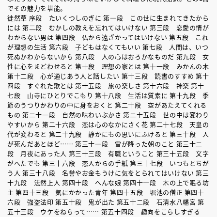
でその魅力を堪能。
徒然草 序段 たいくつしのぎに 第一段 この世に生まれてきたから
には 第二段 むかしの教えを忘れてはいけない 第三段 恋愛の情が
わからない男は 第四段 仏から遠ざかってはいけない 第五段 これ
が理想の生活 第六段 子どもはなくてもいい 第七段 人間は、いつ
死ぬかわからないから 第八段 人の心はおろかなものだ 第九段 女
性に心をまどわせると 第十段 理想の家とは 第十一段 みかんの木
第十二段 心が通じあう人と話したい 第十三段 読書のすすめ 第十
四段 すぐれた歌とは 第十五段 旅の楽しさ 第十六段 神楽 第十
七段 山寺にひとりでこもり 第十八段 生活は質素に 第十九段 季
節のうつりかわりの中に身をおくと 第二十段 空があたえてくれる
もの 第二十一段 自然の味わいぶかさ 第二十五段 世の中は変わり
やすいから 第二十六段 恋は心のなかにさく花 第二十七段 天皇の
代が変わると 第二十九段 静かにもの思いにふけると 第三十段 人
が死んだあとほど…… 第三十一段 雪が降った朝のこと 第三十二
段 月夜にあった人 第三十三段 有職ということ 第三十五段 文字
がへたでも 第三十六段 恋人からの手紙 第三十七段 いつもとちが
う人 第三十八段 名誉やお金もうけに気をとられてはいけない 第三
十九段 法然上人 第四十段 へんな娘 第四十一段 木の上で眠る坊
主 第四十三段 気にかかった青年 第四十五段 堀池の僧正 第四十
六段 強盗法印 第五十段 鬼が出た 第五十二段 石清水八幡宮 第
五十三段 ウケをねらって…… 第五十四段 趣向をこらしすぎる