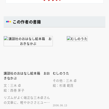
この作者の書籍
講談社のおはなし絵本箱 おお
むしのうた
きなかぶ
その他：三木 卓
文：三木 卓
絵：杉浦 範茂
絵：西巻 茅子
リズムがよく端正な三木卓さん
の文章に、軽やかささとユーモ
2006.06.13
アを西巻茅子さんの味わいある