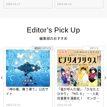
2026.05.17
2025.06.13
Editor’s Pick Up
編集部のおすすめ
講談社コクリコ
コクリコ
『神の蝶、舞う果て』公式サ
「竜が呼んだ娘」「ひなたと
イト
ひかり」「NO.６」……人気
児童書を漫画化！ マンガサ
イト『ビブリオシリウス』誕
2025.12.23
2025.03.28