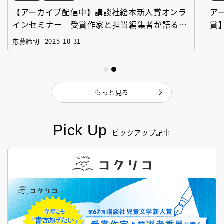
【アーカイブ配信中】講談社絵本新人賞オンラ
ア
インセミナー 受賞作家と担当編集者が語る
賞
「絵本創作実践講座」
作
応募締切
2025-10-31
もっと見る
Pick Up
ピックアップ記事