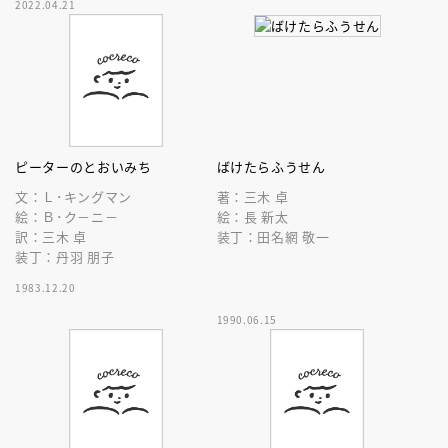
2022.04.21
絵がユーモラスな物語にぴった
り！
ピーターのとおいみち
ばけたらふうせん
文：Ｌ･キングマン
著：三木 卓
絵：Ｂ･ク－ニ－
絵：長 新太
訳：三木 卓
装丁：田名網 敬一
装丁：丹羽 朋子
1983.12.20
1990.06.15