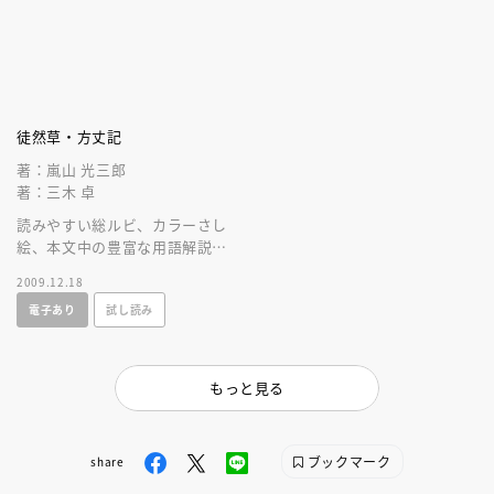
徒然草・方丈記
著：嵐山 光三郎
著：三木 卓
読みやすい総ルビ、カラーさし
絵、本文中の豊富な用語解説
で、古典文学にはじめて出会う
2009.12.18
子供の理解を助ける、文学全集
電子あり
試し読み
の決定版
もっと見る
ブックマーク
share