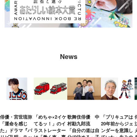
News
俳優・宮世琉弥
「めちゃ×2イケ
歌舞伎俳優 中
「プリキュアは
「運命を感じ
てるッ！」のイ
村勘九郎流
20年前からジェ
た」ドラマ『パ
ラストレーター
「自分の道は自
ンダーを意識し