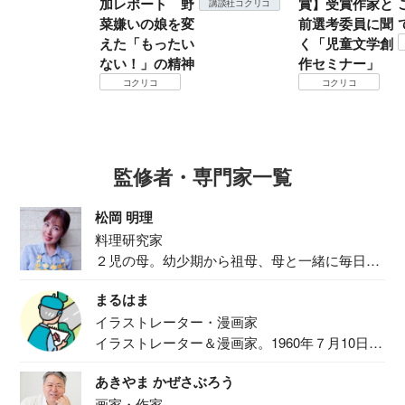
加レポート 野
賞】受賞作家と
講談社コクリコ
菜嫌いの娘を変
前選考委員に聞
えた「もったい
く「児童文学創
ない！」の精神
作セミナー」
コクリコ
コクリコ
監修者・専門家一覧
松岡 明理
料理研究家
２児の母。幼少期から祖母、母と一緒に毎日の
食事作り...
まるはま
イラストレーター・漫画家
イラストレーター＆漫画家。1960年７月10日生
ま...
あきやま かぜさぶろう
画家・作家