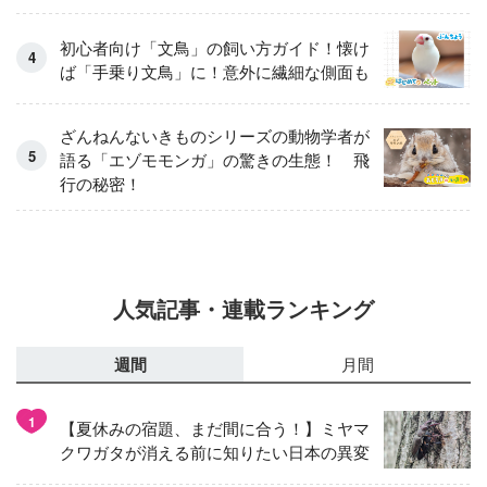
初心者向け「文鳥」の飼い方ガイド！懐け
ば「手乗り文鳥」に！意外に繊細な側面も
ざんねんないきものシリーズの動物学者が
語る「エゾモモンガ」の驚きの生態！ 飛
行の秘密！
人気記事・連載ランキング
週間
月間
1
【夏休みの宿題、まだ間に合う！】ミヤマ
クワガタが消える前に知りたい日本の異変