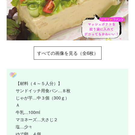
すべての画像を見る（全6枚）
【材料（４～５人分）】
サンドイッチ用食パン…８枚
じゃが芋…中３個（300ｇ）
Ａ
牛乳…100ml
マヨネーズ…大さじ２
塩…少々
ゆで卵…４個