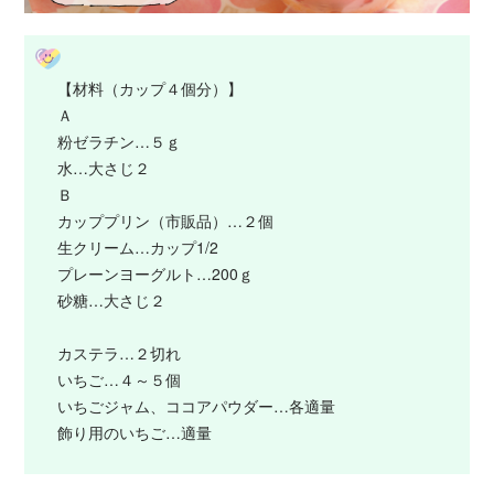
【材料（カップ４個分）】
Ａ
粉ゼラチン…５ｇ
水…大さじ２
Ｂ
カッププリン（市販品）…２個
生クリーム…カップ1/2
プレーンヨーグルト…200ｇ
砂糖…大さじ２
カステラ…２切れ
いちご…４～５個
いちごジャム、ココアパウダー…各適量
飾り用のいちご…適量