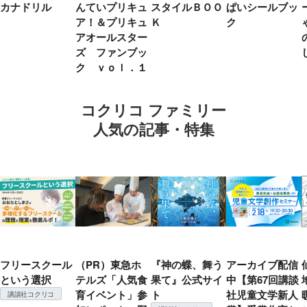
カナドリル
んていプリキュ
スタイルＢＯＯ
ぱいシールブッ
ア！＆プリキュ
Ｋ
ク
アオールスター
ズ ファンブッ
ク ｖｏｌ．１
コクリコ ファミリー
人気の記事・特集
フリースクール
（PR）東急ホ
『神の蝶、舞う
アーカイブ配信
という選択
テルズ「人気食
果て』公式サイ
中【第67回講談
育イベント」参
ト
社児童文学新人
講談社コクリコ