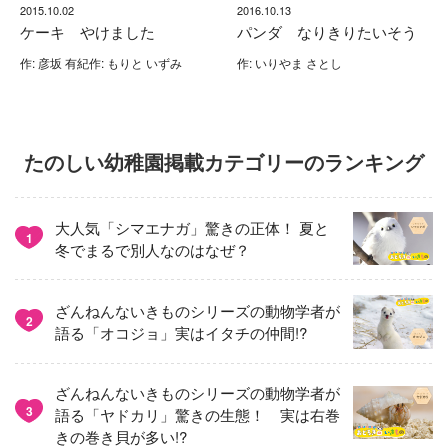
2015.10.02
2016.10.13
ケーキ やけました
パンダ なりきりたいそう
作: 彦坂 有紀作: もりと いずみ
作: いりやま さとし
たのしい幼稚園掲載カテゴリーのランキング
大人気「シマエナガ」驚きの正体！ 夏と
1
冬でまるで別人なのはなぜ？
ざんねんないきものシリーズの動物学者が
2
語る「オコジョ」実はイタチの仲間!?
ざんねんないきものシリーズの動物学者が
3
語る「ヤドカリ」驚きの生態！ 実は右巻
きの巻き貝が多い!?