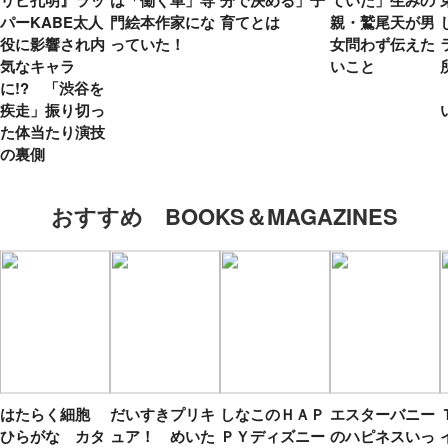
リピ孔明』ラッ
は「働く車」専
分で決める」子
ていた」生みの
パーKABE太人
門絵本作家にな
育てとは
親・鷲尾天が男
役に影響され内
っていた！
女問わず伝えた
気なキャラ
いこと
に!? 「渋谷を
疾走」振り切っ
た体当たり演技
の裏側
おすすめ BOOKS＆MAGAZINES
はたらく細胞
だいすきプリキ
しなこのＨＡＰ
エスターバニー
ひらがな カタ
ュア！ めいた
ＰＹディズニー
のハピネスいっ