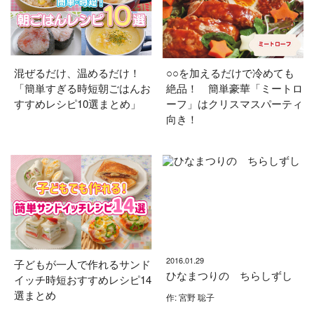
混ぜるだけ、温めるだけ！
○○を加えるだけで冷めても
「簡単すぎる時短朝ごはんお
絶品！ 簡単豪華「ミートロ
すすめレシピ10選まとめ」
ーフ」はクリスマスパーティ
向き！
2016.01.29
子どもが一人で作れるサンド
ひなまつりの ちらしずし
イッチ時短おすすめレシピ14
選まとめ
作: 宮野 聡子