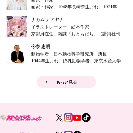
画家・作家。1948年長崎県生まれ。1971年、
二...
ナカムラ アヤナ
イラストレーター 絵本作家
京都府在住。雑誌『おともだち』（講談社刊）
で『おし...
今泉 忠明
動物学者 日本動物科学研究所 所長
1944年生まれ。ほ乳動物学者。東京水産大学卒
業後...
もっと見る