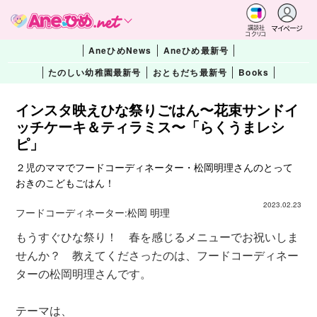
マイページ
講談社
コクリコ
AneひめNews
Aneひめ最新号
たのしい幼稚園最新号
おともだち最新号
Books
インスタ映えひな祭りごはん〜花束サンドイ
ッチケーキ＆ティラミス〜「らくうまレシ
ピ」
２児のママでフードコーディネーター・松岡明理さんのとって
おきのこどもごはん！
2023.02.23
フードコーディネーター:
松岡 明理
もうすぐひな祭り！ 春を感じるメニューでお祝いしま
せんか？ 教えてくださったのは、フードコーディネー
ターの松岡明理さんです。
テーマは、