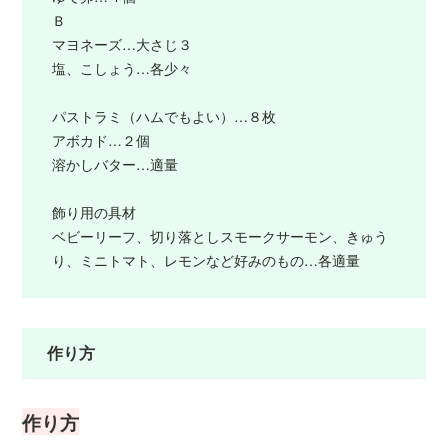
Ｂ
マヨネーズ…大さじ３
塩、こしょう…各少々
パストラミ（ハムでもよい）…８枚
アボカド…２個
溶かしバター…適量
飾り用の具材
ベビーリーフ、切り落としスモークサーモン、きゅう
り、ミニトマト、レモンなど好みのもの…各適量
作り方
作り方