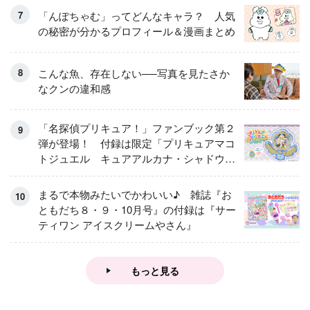
「んぽちゃむ」ってどんなキャラ？ 人気
の秘密が分かるプロフィール＆漫画まとめ
こんな魚、存在しない──写真を見たさか
なクンの違和感
「名探偵プリキュア！」ファンブック第２
弾が登場！ 付録は限定「プリキュアマコ
トジュエル キュアアルカナ・シャドウ
アイスver.」 キュアエクレールを大特
集！
まるで本物みたいでかわいい♪ 雑誌『お
ともだち８・９・10月号』の付録は『サー
ティワン アイスクリームやさん』
もっと見る