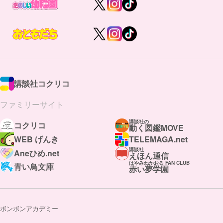
講談社コクリコ
ファミリーサイト
講談社の
コクリコ
動く図鑑MOVE
WEB げんき
TELEMAGA.net
講談社
Aneひめ.net
えほん通信
はやみねかおる FAN CLUB
青い鳥文庫
赤い夢学園
ボンボンアカデミー