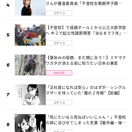
さんが審査委員長「不登校生動画甲子園
2026」が開催
コクリコ
【不登校】で成績オール１から公立大医学部
へ 中２で起立性調節障害「治るまで３年」の
診断 そのとき母は
コクリコ
【夏休みの宿題、まだ間に合う！】ミヤマク
ワガタが消える前に知りたい日本の異変
Aneひめ
「正社員になれば安心」のはずが…シングル
マザーを待っていた“魔の２年間”【前編】
コクリコ
「死にたいなら死ねばいいじゃん！」不登校
の姉に浴びせてしまった言葉【番外編・後
編】