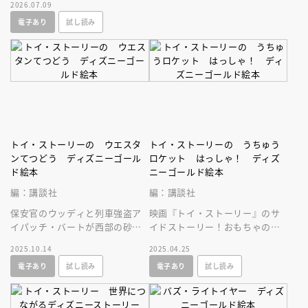
2026.07.09
体感できる、親子で手に取って
電子あり
試し読み
ほしい絵本です。
トイ・ストーリーの ウエスタ
トイ・ストーリーの うちゅう
ンてつどう ディズニーゴール
ロケット はっしゃ！ ディズ
ド絵本
ニーゴールド絵本
編：講談社
編：講談社
保安官のウッディと列車強盗ア
映画『トイ・ストーリー』のサ
イパッチ・バートが西部の砂漠
イドストーリー！おもちゃのロ
で対決！ バートに親玉ポーク
ケットを見つけ飛ばしっこをす
2025.10.14
2025.04.25
チョップが加勢して、ウッディ
るたウッディたち。チャンピオ
電子あり
試し読み
電子あり
試し読み
は大ピンチ！
ンはだれ！？