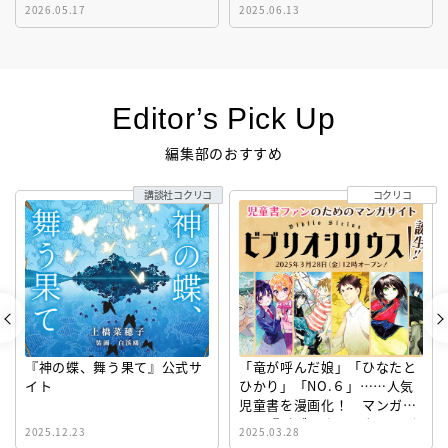
2026.05.17
2025.06.13
Editor’s Pick Up
編集部のおすすめ
講談社コクリコ
コクリコ
『神の蝶、舞う果て』公式サ
「竜が呼んだ娘」「ひなたと
イト
ひかり」「NO.６」……人気
児童書を漫画化！ マンガサ
イト『ビブリオシリウス』誕
2025.12.23
2025.03.28
生！