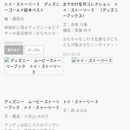
トイ・ストーリー３ ディズニ
おでかけ名作コレクション ト
ーゴールド絵本ベスト
イ・ストーリー３ （ディズニ
ーブックス）
編：講談社
文：赤坂 行雄
映画史に残るディズニー＆ピク
構成：斎藤 妙子
サーの最高傑作！おもちゃたち
の冒険と友情、別れと新たな出
おもちゃをこわす乱暴な子ども
2021.04.23
会いを描いた感動作品を、絵本
たちが集まるサニーサイド！
電子あり
試し読み
で楽しもう！
カウボーイ人形ウッディの前に
2012.02.12
次々と思いがけない大冒険がま
きおこる！
ディズニー ムービーストーリ
トイ・ストーリー３
ーブック トイ・ストーリー３
文：森 はるな
文・構成：小宮山 みのり
アンディお気に入りのウッディ