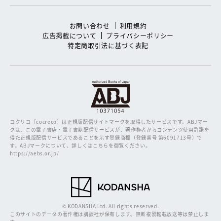
お問い合わせ
利用規約
広告掲載について
プライバシーポリシー
特定商取引法に基づく表記
コクリコ［cocreco］は正規版配信サイトマークを取得したサービスです。
ABJマー
クは、この電子書店・電子書籍配信サービスが、著作権者からコンテンツ使用許諾を
得た正規版配信サービスであることを示す登録商標（登録番号 第6091713号）で
す。ABJマークについて、詳しくはこちらを御覧ください。
https://aebs.or.jp/
© KODANSHA Ltd. All rights reserved.
このサイトのデータの著作権は講談社が保有します。無断複製転載放送等は禁止しま