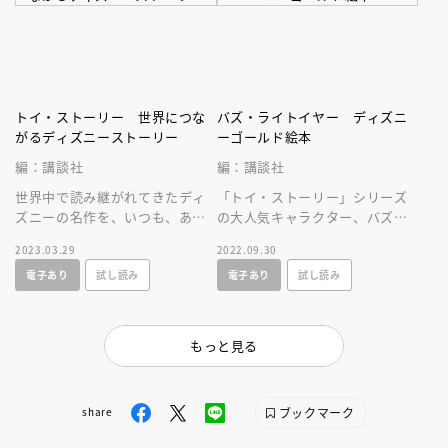
トイ・ストーリー 世界につな
バズ・ライトイヤー ディズニ
がるディズニーストーリー
ーゴールド絵本
編：講談社
編：講談社
世界中で読み継がれてきたディ
「トイ・ストーリー」シリーズ
ズニーの名作を、いつも、あな
の大人気キャラクター、バズ・
たのとなりに。世界につながる
ライトイヤーの原点が明かされ
2023.03.29
2022.09.30
ディズニー絵本シリーズ！
る話題のディズニー作品を絵本
電子あり
試し読み
電子あり
試し読み
で楽しもう！
もっと見る
ブックマーク
share