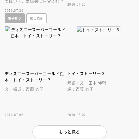
を除いて、屋根裏に保管される
2010.07.10
はずだったおもちゃたちは、な
2010.07.29
ぜか保育園に寄付されることに
電子あり
試し読み
なり……！？
ディズニースーパーゴールド絵
トイ・ストーリー３
本 トイ・ストーリー３
解説・文：田中 伸輔
文・構成：斎藤 妙子
編：斎藤 妙子
2010.07.06
2010.06.02
もっと見る