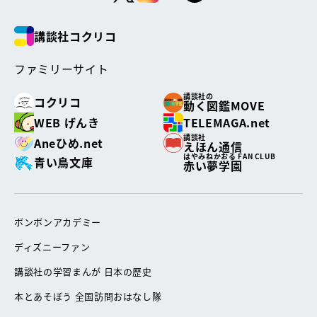
講談社コクリコ
ファミリーサイト
講談社の
コクリコ
動く図鑑MOVE
WEB げんき
TELEMAGA.net
講談社
Aneひめ.net
えほん通信
はやみねかおる FAN CLUB
青い鳥文庫
赤い夢学園
ボンボンアカデミー
ディズニーファン
講談社の学習まんが 日本の歴史
本とあそぼう 全国訪問おはなし隊