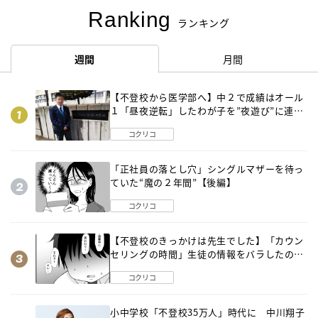
Ranking
ランキング
週間
月間
【不登校から医学部へ】中２で成績はオール
１「昼夜逆転」したわが子を”夜遊び”に連れ
出した母の気づき
コクリコ
「正社員の落とし穴」シングルマザーを待っ
ていた“魔の２年間”【後編】
コクリコ
【不登校のきっかけは先生でした】「カウン
セリングの時間」生徒の情報をバラしたの
は…《第２話》
コクリコ
小中学校「不登校35万人」時代に 中川翔子