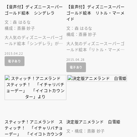
【音声付】ディズニースーパー
【音声付】ディズニースーパー
ゴールド絵本 シンデレラ
ゴールド絵本 リトル・マーメ
イド
文：森 はるな
構成：斎藤 妙子
文：森 はるな
構成：斎藤 妙子
大人気のディズニースーパーゴ
ールド絵本「シンデレラ」が、
大人気のディズニースーパーゴ
音声付の絵本になって登場で
ールド絵本「リトル・マーメイ
2015.04.22
す！
ド」が、美しい音声付の絵本に
2015.04.28
電子あり
なって登場です！ 名作を持ち
電子あり
歩こう！
スティッチ！アニメランド ス
決定版アニメランド 白雪姫
ティッチ！ 「イチャリバチョ
文・構成：斎藤 妙子
ーデー」 「イイコトカウンタ