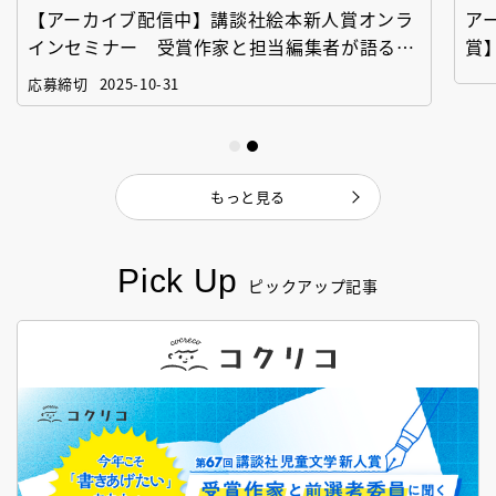
【アーカイブ配信中】講談社絵本新人賞オンラ
ア
インセミナー 受賞作家と担当編集者が語る
賞
「絵本創作実践講座」
作
応募締切
2025-10-31
もっと見る
Pick Up
ピックアップ記事