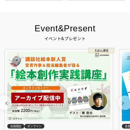
Event&Present
イベント&プレゼント
えほん通信
会員限定
オンライン
会