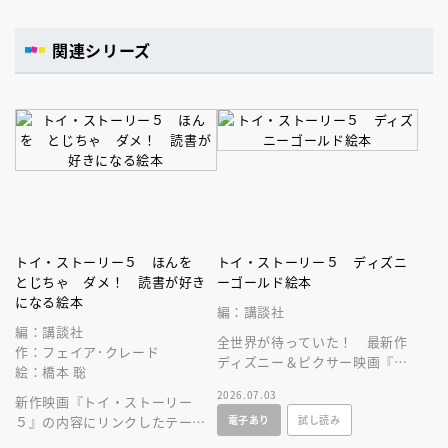
関連シリーズ
トイ・ストーリー５ ほんを
トイ・ストーリー５ ディズニ
とじちゃ ダメ！ 読書が好き
ーゴールド絵本
になる絵本
編：講談社
編：講談社
全世界が待っていた！ 最新作
作：フェイア･クレード
ディズニー＆ピクサー映画『ト
絵：橋本 聡
イ・ストーリー５」が読み聞か
2026.07.03
新作映画『トイ・ストーリー
せにぴったりのゴールド絵本に
電子あり
試し読み
５』の内容にリンクしたテー
なって登場！
マ。読書の楽しさを絵本の中で