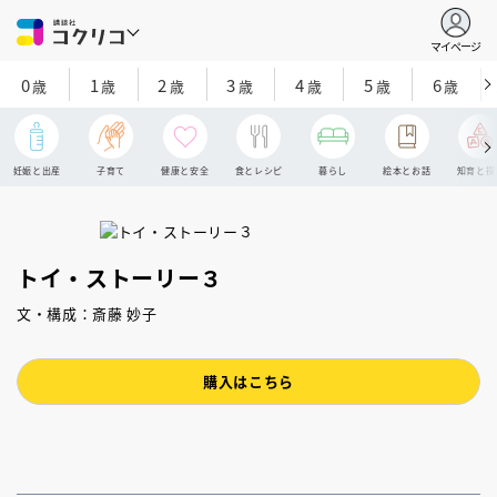
マイページ
0
1
2
3
4
5
6
歳
歳
歳
歳
歳
歳
歳
妊娠と出産
子育て
健康と安全
食とレシピ
暮らし
絵本とお話
知育と探
トイ・ストーリー３
文・構成：斎藤 妙子
購入はこちら