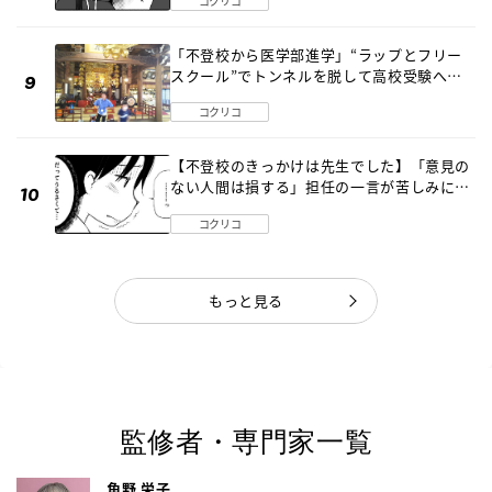
コクリコ
「不登校から医学部進学」“ラップとフリー
スクール”でトンネルを脱して高校受験へ
〔元野球少年の実話〕
コクリコ
【不登校のきっかけは先生でした】「意見の
ない人間は損する」担任の一言が苦しみに…
《第１話》
コクリコ
もっと見る
監修者・専門家一覧
角野 栄子