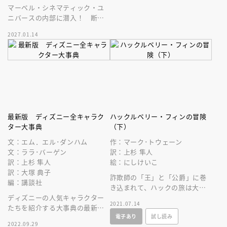
マーベル・シネマティック・ユ
ニバースの内部に潜入！ 断面
図から仕組みまで、映画では見
2027.01.14
ることのできなかった秘密を徹
底解析！
最新版 ディズニー全キャラク
ハックルベリー・フィンの冒険
ター大事典
（下）
文：エム．エル･ダンハム
作：マーク･トウェーン
文：ララ･バーゲン
訳：上杉 隼人
訳：上杉 隼人
絵：にしけいこ
訳：大塚 典子
詐欺師の「王」と「公爵」に巻
編：講談社
き込まれて、ハックの旅は大ピ
ディズニーの人気キャラクター
ンチ。自由と正義を求める冒険
2021.07.14
たちを紹介する大事典の最新
の旅は、いよいよクライマック
電子あり
試し読み
版。キャラクターのことがわか
スへ！
2022.09.29