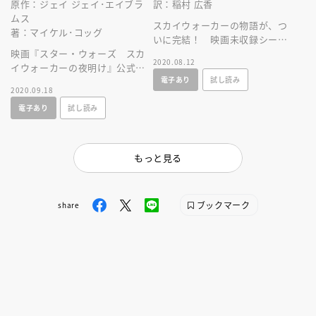
原作：ジェイ ジェイ･エイブラ
訳：稲村 広香
ムス
スカイウォーカーの物語が、つ
著：マイケル･コッグ
いに完結！ 映画未収録シーン
映画『スター・ウォーズ スカ
も満載。ファン必携ノベライ
2020.08.12
イウォーカーの夜明け』公式ジ
ズ！
電子あり
試し読み
ュニア・ノベル。本当のクライ
2020.09.18
マックスがここにある！
電子あり
試し読み
もっと見る
ブックマーク
share