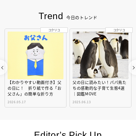
Trend
今日のトレンド
コクリコ
コクリコ
【わかりやすい動画付き】父
父の日に読みたい！パパ鳥た
の日に！ 折り紙で作る「お
ちの感動的な子育て生態4選
父さん」の簡単な折り方
｜図鑑MOVE
2026.05.17
2025.06.13
Editor’s Pick Up