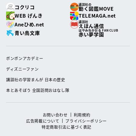
講談社の
コクリコ
動く図鑑MOVE
WEB げんき
TELEMAGA.net
講談社
Aneひめ.net
えほん通信
はやみねかおる FAN CLUB
青い鳥文庫
赤い夢学園
ボンボンアカデミー
ディズニーファン
講談社の学習まんが 日本の歴史
本とあそぼう 全国訪問おはなし隊
お問い合わせ
利用規約
広告掲載について
プライバシーポリシー
特定商取引法に基づく表記