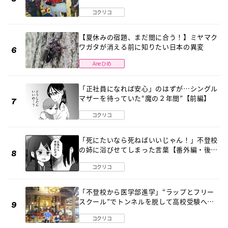
診断 そのとき母は
コクリコ
【夏休みの宿題、まだ間に合う！】ミヤマク
ワガタが消える前に知りたい日本の異変
Aneひめ
「正社員になれば安心」のはずが…シングル
マザーを待っていた“魔の２年間”【前編】
コクリコ
「死にたいなら死ねばいいじゃん！」不登校
の姉に浴びせてしまった言葉【番外編・後
編】
コクリコ
「不登校から医学部進学」“ラップとフリー
スクール”でトンネルを脱して高校受験へ
〔元野球少年の実話〕
コクリコ