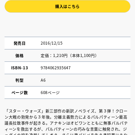
購入はこちら
発売日
2016/12/15
価格
定価：1,210円（本体1,100円）
ISBN-13
9784062935647
判型
A6
ページ数
608ページ
「スター・ウォーズ」新三部作の新訳ノベライズ、第３弾！クロー
ン大戦の勃発から３年後。分離主義勢力によるパルパティーン最高
議長拉致事件が起きる。アナキンはオビワンとともに無事パルパテ
ィーンを救出するが、パルパティーンの巧みな言葉に触発され、ジ
ェダイの掟を逸脱してしまう。さらに妻パドメを失う予知夢にうな