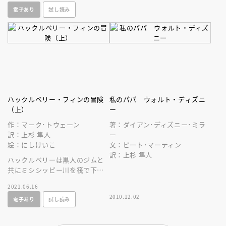
れば、映画鑑賞がもっと楽しく
電子あり
試し読み
なります！
ハックルベリー・フィンの冒険
私のパパ ウォルト・ディズニ
（上）
ー
作：マーク･トウェーン
著：ダイアン･ディズニー･ミラ
訳：上杉 隼人
ー
絵：にしけいこ
文：ピート･マーティン
訳：上杉 隼人
ハックルベリーは黒人のジムと
共にミシシッピー川を筏で下る
冒険の旅に出る－－。「現代ア
2021.06.16
メリカ文学の源流」と言われる
2010.12.02
電子あり
試し読み
不朽の名作！