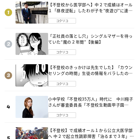
【不登校から医学部へ】中２で成績はオール
１「昼夜逆転」したわが子を”夜遊び”に連れ
出した母の気づき
コクリコ
「正社員の落とし穴」シングルマザーを待っ
ていた“魔の２年間”【後編】
コクリコ
【不登校のきっかけは先生でした】「カウン
セリングの時間」生徒の情報をバラしたの
は…《第２話》
コクリコ
小中学校「不登校35万人」時代に 中川翔子
さんが審査委員長「不登校生動画甲子園
2026」が開催
コクリコ
【不登校】で成績オール１から公立大医学部
へ 中２で起立性調節障害「治るまで３年」の