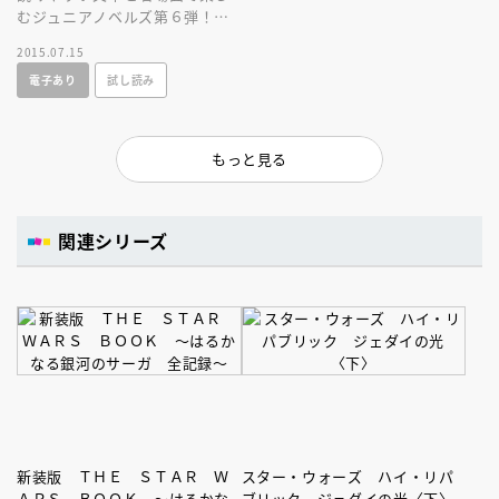
むジュニアノベルズ第６弾！つ
いにアナキンはダークサイドの
2015.07.15
罠に……！？
電子あり
試し読み
もっと見る
関連シリーズ
新装版 ＴＨＥ ＳＴＡＲ Ｗ
スター・ウォーズ ハイ・リパ
ＡＲＳ ＢＯＯＫ ～はるかな
ブリック ジェダイの光〈下〉