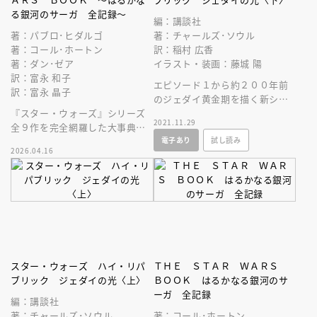
る銀河のサーガ 全記録～
編：講談社
著：パブロ･ヒダルゴ
著：チャールズ･ソウル
著：コール･ホートン
訳：稲村 広香
著：ダン･ゼア
イラスト・装画：藤城 陽
訳：富永 和子
エピソード１から約２００年前
訳：富永 晶子
のジェダイ黄金期を描く新シリ
『スター・ウォーズ』シリーズ
ーズ、待望の翻訳刊行！
2021.11.29
全９作を完全網羅した大事典。
電子あり
試し読み
スター・ウォーズ５０周年を迎
2026.04.16
えるにあたり、豪華新装版とし
て復刊！
スター・ウォーズ ハイ・リパ
ＴＨＥ ＳＴＡＲ ＷＡＲＳ
ブリック ジェダイの光〈上〉
ＢＯＯＫ はるかなる銀河のサ
ーガ 全記録
編：講談社
著：チャールズ･ソウル
著：コール･ホートン