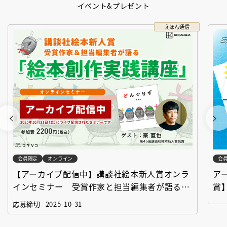
イベント&プレゼント
えほん通信
会員限定
オンライン
会
【アーカイブ配信中】講談社絵本新人賞オンラ
ア
インセミナー 受賞作家と担当編集者が語る
賞
「絵本創作実践講座」
作
応募締切
2025-10-31