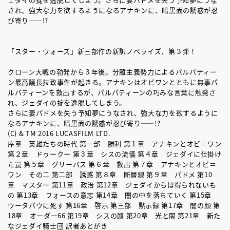
され、強大な力を欲するようになるアナキンに、暗黒面の誘惑が忍
び寄り――!?
「スター・ウォーズ」新三部作の新訳ノベライズ、第３弾！
クローン大戦の勃発から３年後。分離主義勢力によるパルパティー
ン最高議長拉致事件が起きる。アナキンはオビワンとともに無事パ
ルパティーンを救出するが、パルパティーンの巧みな言葉に触発さ
れ、ジェダイの掟を逸脱してしまう。
さらに妻パドメを失う予知夢にうなされ、強大な力を欲するように
なるアナキンに、暗黒面の誘惑が忍び寄り――!?
(C) & TM 2016 LUCASFILM LTD.
序章 英雄たちの時代 第一部 勝利 第１章 アナキンとオビ＝ワン
第２章 ドゥークー 第３章 シスの流儀 第４章 ジェダイに仕掛け
た罠 第５章 グリーバス 第６章 救出 第７章 アナキンとオビ＝
ワン その二 第二部 誘惑 第８章 断層線 第９章 パドメ 第10
章 マスター 第11章 政治 第12章 ジェダイからは得られないも
の 第13章 フォースの意志 第14章 闇の中を落ちていく 第15章
ウータパウに死す 第16章 啓示 第三部 黙示録 第17章 闇の顔 第
18章 オーダー66 第19章 シスの顔 第20章 光と闇 第21章 新た
なジェダイ騎士団 訳者あとがき