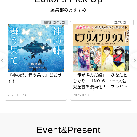
編集部のおすすめ
講談社コクリコ
コクリコ
『神の蝶、舞う果て』公式サ
「竜が呼んだ娘」「ひなたと
イト
ひかり」「NO.６」……人気
児童書を漫画化！ マンガサ
イト『ビブリオシリウス』誕
2025.12.23
2025.03.28
生！
Event&Present