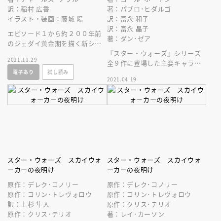
訳：稲村 広香
著：パブロ･ヒダルゴ
イラスト・装画：藤城 陽
訳：富永 和子
訳：富永 晶子
エピソード１から約２００年前
著：ダン･ゼア
のジェダイ黄金期を描く新シリ
ーズ、待望の翻訳刊行！
『スター・ウォーズ』シリーズ
2021.11.29
全９作に登場した主要キャラク
電子あり
試し読み
ターや兵器、乗り物、ドロイ
2021.04.19
ド、テクノロジーなどを完全網
羅した大事典。
スター・ウォーズ スカイウォ
スター・ウォーズ スカイウォ
ーカーの夜明け
ーカーの夜明け
原作：デレク･コノリー
原作：デレク･コノリー
原作：コリン･トレヴォロウ
原作：コリン･トレヴォロウ
訳：上杉 隼人
原作：クリス･テリオ
原作：クリス･テリオ
著：レイ･カーソン