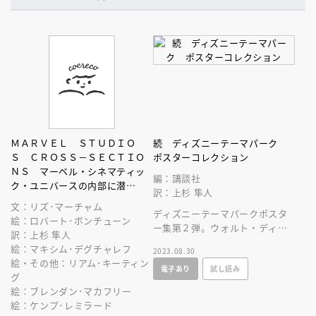
ＭＡＲＶＥＬ ＳＴＵＤＩＯ
続 ディズニーテーマパーク
Ｓ ＣＲＯＳＳ－ＳＥＣＴＩＯ
ポスターコレクション
ＮＳ マーベル・シネマティッ
編：講談社
ク・ユニバースの内部に潜
訳：上杉 隼人
入！ 断面図から仕組みまでを
文：リズ･マーチャム
徹底解析
ディズニーテーマパークポスタ
絵：ロバート･ボンチューン
ー集第２弾。ウォルト・ディズ
訳：上杉 隼人
ニー・ワールドのエプコットほ
絵：マキシム･デグチャレフ
2023.08.30
か新しい魅力的なポスターを多
絵・その他：リアム･キーティン
電子あり
試し読み
数掲載！
グ
絵：ブレンダン･マカフリー
絵：ケンプ･レミラード