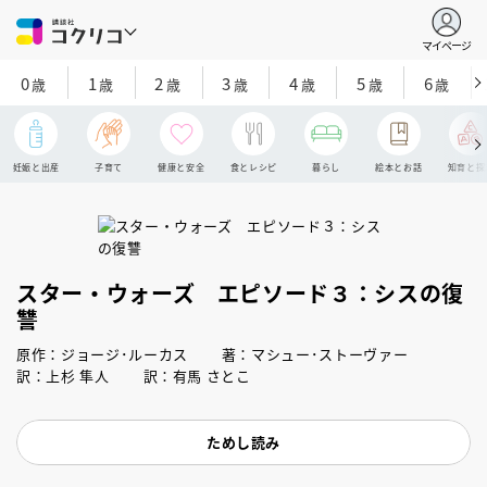
マイページ
0
1
2
3
4
5
6
歳
歳
歳
歳
歳
歳
歳
妊娠と出産
子育て
健康と安全
食とレシピ
暮らし
絵本とお話
知育と探
スター・ウォーズ エピソード３：シスの復
讐
原作：ジョージ･ルーカス 著：マシュー･ストーヴァー
訳：上杉 隼人 訳：有馬 さとこ
ためし読み