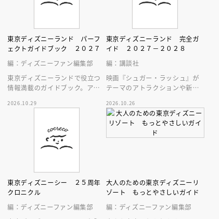
東京ディズニーランド パーフ
東京ディズニーランド 完全ガ
ェクトガイドブック ２０２７
イド ２０２７－２０２８
編：ディズニーファン編集部
編：講談社
東京ディズニーランドで役立つ
映画『シュガー・ラッシュ』が
情報満載のガイドブック。アト
テーマのアトラクションや新生
ラクション、ショー、レストラ
スペース・マウンテンはじめ、
2026.10.29
2026.10.26
ン、グッズまでが１冊に！
東京ディズニーランドの最新情
報をお届け！
東京ディズニーシー ２５周年
大人のための東京ディズニーリ
クロニクル
ゾート もっとやさしいガイド
編：ディズニーファン編集部
編：ディズニーファン編集部