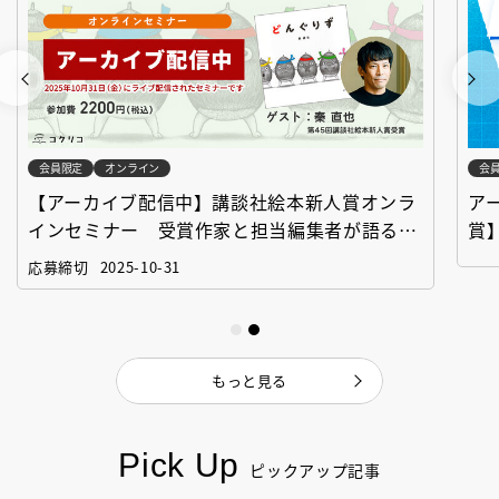
会員限定
オンライン
会
アーカイブ配信中【第67回講談社児童文学新人
【
賞】受賞作家と前選考委員に聞く「児童文学創
イ
作セミナー」
「
応募
もっと見る
Pick Up
ピックアップ記事