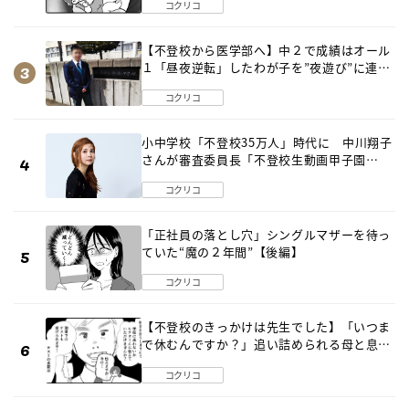
コクリコ
【不登校から医学部へ】中２で成績はオール
１「昼夜逆転」したわが子を”夜遊び”に連れ
出した母の気づき
コクリコ
小中学校「不登校35万人」時代に 中川翔子
さんが審査委員長「不登校生動画甲子園
2026」が開催
コクリコ
「正社員の落とし穴」シングルマザーを待っ
ていた“魔の２年間”【後編】
コクリコ
【不登校のきっかけは先生でした】「いつま
で休むんですか？」追い詰められる母と息子
《第６話》
コクリコ