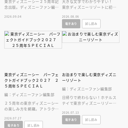
東京ディズニーシー２５周年記
大きな文字でわかりやすい！
念出版。ディズニーファン編集
東京ディズニーリゾートに初め
部の独自取材と秘蔵写真で構成
ていく人、またはお久しぶりの
2026.09.04
2026.08.06
したパークファン必見の２５年
人へ贈る、やさしいガイドブッ
電子あり
試し読み
史！
ク。
東京ディズニーシー パーフェ
お泊まりで楽しむ東京ディズニ
クトガイドブック２０２７ ２
ーリゾート
５周年ＳＰＥＣＩＡＬ
編：ディズニーファン編集部
編：ディズニーファン編集部
日帰りで終わらない！ホテルス
２５周年の東京ディズニーシー
テイで東京ディズニーリゾート
の楽しみ方を網羅。アトラクシ
をとことん楽しむ情報満載の一
2026.07.13
ョンやショー、レストラン、シ
冊が新登場！
2026.07.27
電子あり
試し読み
ョップ情報に加え、使いやすい
電子あり
試し読み
マップつき！