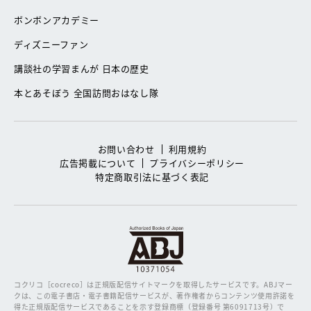
ボンボンアカデミー
ディズニーファン
講談社の学習まんが 日本の歴史
本とあそぼう 全国訪問おはなし隊
お問い合わせ
利用規約
広告掲載について
プライバシーポリシー
特定商取引法に基づく表記
コクリコ［cocreco］は正規版配信サイトマークを取得したサービスです。
ABJマー
クは、この電子書店・電子書籍配信サービスが、著作権者からコンテンツ使用許諾を
得た正規版配信サービスであることを示す登録商標（登録番号 第6091713号）で