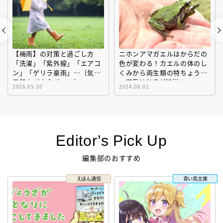
ニホンアマガエルはからだの
「台風・大雨の備え」子ども
色が変わる！カエルの体のし
と家族の命を守る事前対策を
くみから両生類の特ちょうま
「防災アドバイザー」が解説
で図鑑MOVEが解説！
2024.06.01
2022.10.13
Editor’s Pick Up
編集部のおすすめ
青い鳥文庫
コクリコ