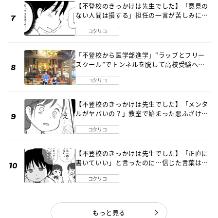
【不登校のきっかけは先生でした】「意見の
ない人間は損する」担任の一言が苦しみに…
《第１話》
コクリコ
「不登校から医学部進学」“ラップとフリー
スクール”でトンネルを脱して高校受験へ
〔元野球少年の実話〕
コクリコ
【不登校のきっかけは先生でした】「メンタ
ルがヤバいの？」教室で始まった悪ふざけ
《第３話》
コクリコ
【不登校のきっかけは先生でした】「正直に
書いていい」と言ったのに…信じた言葉は噓
だった《第４話》
コクリコ
もっと見る