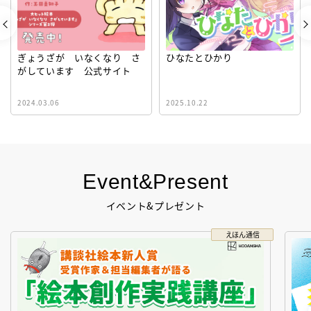
ひなたとひかり
【動く図鑑MOVE】DVDで生
態がわかる！【年齢別】新し
い学びの「図鑑」シリーズ
2025.10.22
2022.11.14
Event&Present
イベント&プレゼント
コクリコ