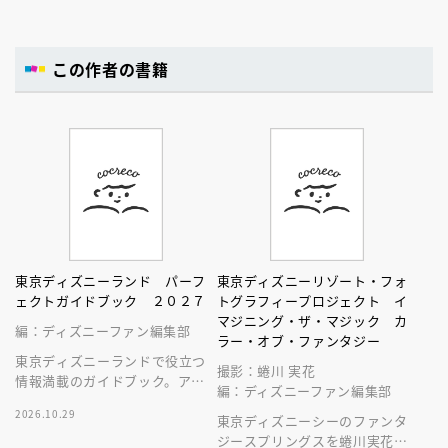
この作者の書籍
東京ディズニーランド パーフ
東京ディズニーリゾート・フォ
ェクトガイドブック ２０２７
トグラフィープロジェクト イ
マジニング・ザ・マジック カ
編：ディズニーファン編集部
ラー・オブ・ファンタジー
東京ディズニーランドで役立つ
撮影：蜷川 実花
情報満載のガイドブック。アト
編：ディズニーファン編集部
ラクション、ショー、レストラ
2026.10.29
ン、グッズまでが１冊に！
東京ディズニーシーのファンタ
ジースプリングスを蜷川実花が