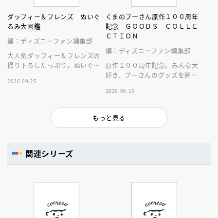
ダッフィー＆フレンズ ぬいぐ
くまのプーさん原作１００周年
るみ大図鑑
記念 ＧＯＯＤＳ ＣＯＬＬＥ
ＣＴＩＯＮ
編：ディズニーファン編集部
編：ディズニーファン編集部
大人気ダッフィー＆フレンズの
撮り下ろしたっぷり。ぬいぐる
原作１００周年記念。みんな大
みにとことん癒やされる１冊。
好き、プーさんのグッズを網羅
2026.09.25
した１冊！
2026.09.15
もっと見る
関連シリーズ