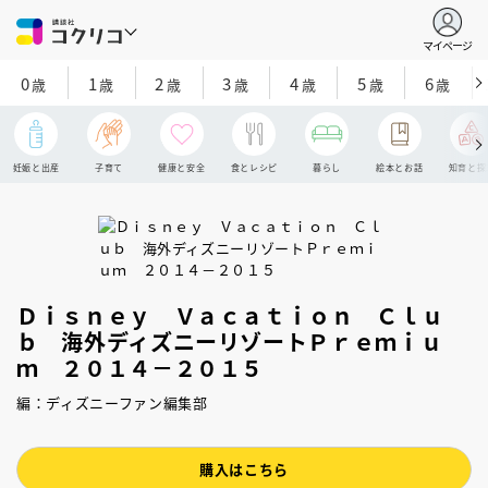
マイページ
0
1
2
3
4
5
6
歳
歳
歳
歳
歳
歳
歳
妊娠と出産
子育て
健康と安全
食とレシピ
暮らし
絵本とお話
知育と探
Ｄｉｓｎｅｙ Ｖａｃａｔｉｏｎ Ｃｌｕ
ｂ 海外ディズニーリゾートＰｒｅｍｉｕ
ｍ ２０１４－２０１５
編：ディズニーファン編集部
購入はこちら