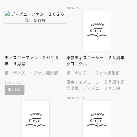
撮る
2026.09.30
ディズニーファン ２０２６
東京ディズニーシー ２５周年
年 ９月号
クロニクル
編：ディズニーファン編集部
編：ディズニーファン編集部
東京ディズニーシー２５周年記
2026.07.27
念出版。ディズニーファン編集
電子あり
部の独自取材と秘蔵写真で構成
2026.09.04
したパークファン必見の２５年
史！