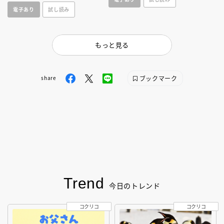
ョップ情報に加え、使いやすい
電子あり
試し読み
マップつき！
もっと見る
ブックマーク
share
Trend
今日のトレンド
コクリコ
コクリコ