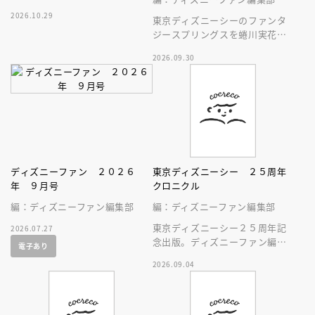
ラクション、ショー、レストラ
2026.10.29
ン、グッズまでが１冊に！
東京ディズニーシーのファンタ
ジースプリングスを蜷川実花が
撮る
2026.09.30
ディズニーファン ２０２６
東京ディズニーシー ２５周年
年 ９月号
クロニクル
編：ディズニーファン編集部
編：ディズニーファン編集部
東京ディズニーシー２５周年記
2026.07.27
念出版。ディズニーファン編集
電子あり
部の独自取材と秘蔵写真で構成
2026.09.04
したパークファン必見の２５年
史！