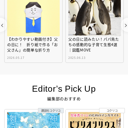
【わかりやすい動画付き】父
父の日に読みたい！パパ鳥た
の日に！ 折り紙で作る「お
ちの感動的な子育て生態4選
父さん」の簡単な折り方
｜図鑑MOVE
2026.05.17
2025.06.13
Editor’s Pick Up
編集部のおすすめ
講談社コクリコ
コクリコ