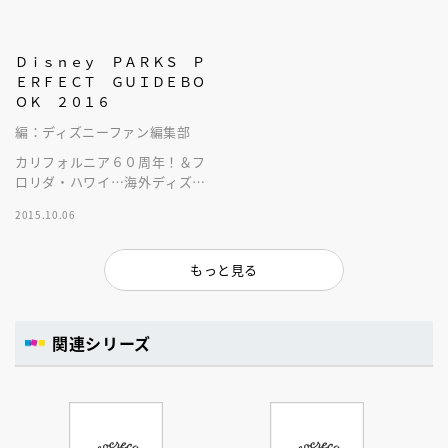
Ｄｉｓｎｅｙ ＰＡＲＫＳ Ｐ
ＥＲＦＥＣＴ ＧＵＩＤＥＢＯ
ＯＫ ２０１６
編：ディズニーファン編集部
カリフォルニア６０周年！＆フ
ロリダ・ハワイ…海外ディズニ
ーリゾートを楽しむ最強ガイ
2015.10.06
ド。２０１６年版、できまし
た！
もっと見る
関連シリーズ