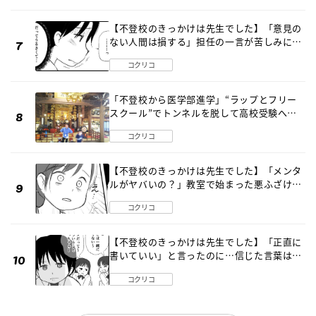
【不登校のきっかけは先生でした】「意見の
ない人間は損する」担任の一言が苦しみに…
《第１話》
コクリコ
「不登校から医学部進学」“ラップとフリー
スクール”でトンネルを脱して高校受験へ
〔元野球少年の実話〕
コクリコ
【不登校のきっかけは先生でした】「メンタ
ルがヤバいの？」教室で始まった悪ふざけ
《第３話》
コクリコ
【不登校のきっかけは先生でした】「正直に
書いていい」と言ったのに…信じた言葉は噓
だった《第４話》
コクリコ