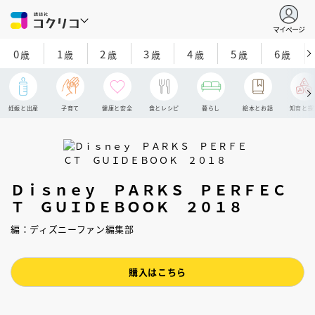
マイページ
0
1
2
3
4
5
6
歳
歳
歳
歳
歳
歳
歳
妊娠と出産
子育て
健康と安全
食とレシピ
暮らし
絵本とお話
知育と探
Ｄｉｓｎｅｙ ＰＡＲＫＳ ＰＥＲＦＥＣ
Ｔ ＧＵＩＤＥＢＯＯＫ ２０１８
編：ディズニーファン編集部
購入はこちら