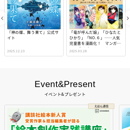
『神の蝶、舞う果て』公式サ
「竜が呼んだ娘」「ひなたと
イト
ひかり」「NO.６」……人気
児童書を漫画化！ マンガサ
イト『ビブリオシリウス』誕
2025.12.23
2025.03.28
生！
Event&Present
イベント&プレゼント
えほん通信