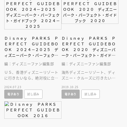
Ｄｉｓｎｅｙ ＰＡＲＫＳ Ｐ
Ｄｉｓｎｅｙ ＰＡＲＫＳ Ｐ
ＥＲＦＥＣＴ ＧＵＩＤＥＢＯ
ＥＲＦＥＣＴ ＧＵＩＤＥＢＯ
ＯＫ ２０２４－２０２５ デ
ＯＫ ２０２０ ディズニーパ
ィズニーパーク・パーフェク
ーク・パーフェクト・ガイドブ
ト・ガイドブック ２０２４－
ック ２０２０
編：ディズニーファン編集部
編：ディズニーファン編集部
２０２５
ＵＳ、香港ディズニーリゾート
海外ディズニーリゾート、ディ
に行きたいなら、絶対役に立つ
ズニー・クルーズに行きたいな
このガイドで最新情報を今すぐ
ら、このガイドで最新情報を今
2024.07.23
2019.10.25
チェック！
すぐチェック！
電子あり
試し読み
電子あり
試し読み