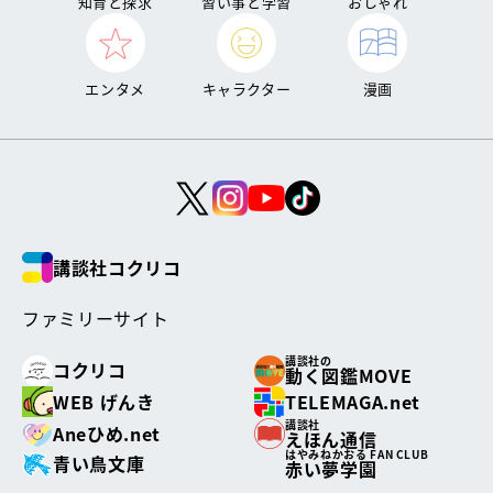
知育と探求
習い事と学習
おしゃれ
エンタメ
キャラクター
漫画
講談社コクリコ
ファミリーサイト
講談社の
コクリコ
動く図鑑MOVE
WEB げんき
TELEMAGA.net
講談社
Aneひめ.net
えほん通信
はやみねかおる FAN CLUB
青い鳥文庫
赤い夢学園