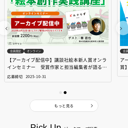
会員限定
オンライン
会
【アーカイブ配信中】講談社絵本新人賞オンラ
ア
インセミナー 受賞作家と担当編集者が語る
賞
「絵本創作実践講座」
作
応募締切
2025-10-31
もっと見る
Pick Up