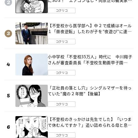
にSOS！ エアコンなし・肉禁止の義実家ル
ールに変化が…〈後編〉
コクリコ
【不登校から医学部へ】中２で成績はオール
１「昼夜逆転」したわが子を”夜遊び”に連れ
出した母の気づき
コクリコ
小中学校「不登校35万人」時代に 中川翔子
さんが審査委員長「不登校生動画甲子園
2026」が開催
コクリコ
「正社員の落とし穴」シングルマザーを待っ
ていた“魔の２年間”【後編】
コクリコ
【不登校のきっかけは先生でした】「いつま
で休むんですか？」追い詰められる母と息子
《第６話》
コクリコ