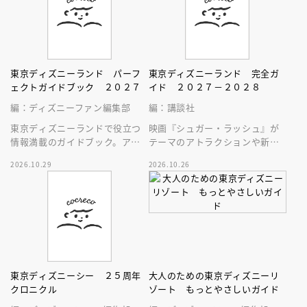
東京ディズニーランド パーフ
東京ディズニーランド 完全ガ
ェクトガイドブック ２０２７
イド ２０２７－２０２８
編：ディズニーファン編集部
編：講談社
東京ディズニーランドで役立つ
映画『シュガー・ラッシュ』が
情報満載のガイドブック。アト
テーマのアトラクションや新生
ラクション、ショー、レストラ
スペース・マウンテンはじめ、
2026.10.29
2026.10.26
ン、グッズまでが１冊に！
東京ディズニーランドの最新情
報をお届け！
東京ディズニーシー ２５周年
大人のための東京ディズニーリ
クロニクル
ゾート もっとやさしいガイド