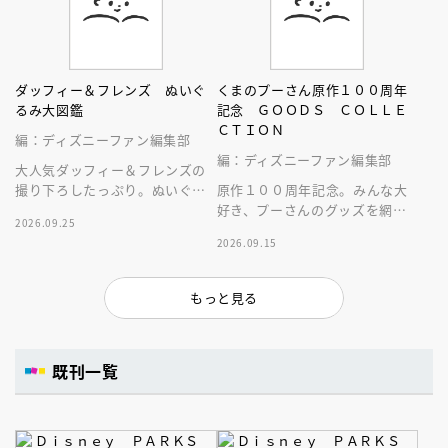
ダッフィー＆フレンズ ぬいぐ
くまのプーさん原作１００周年
るみ大図鑑
記念 ＧＯＯＤＳ ＣＯＬＬＥ
ＣＴＩＯＮ
編：ディズニーファン編集部
編：ディズニーファン編集部
大人気ダッフィー＆フレンズの
撮り下ろしたっぷり。ぬいぐる
原作１００周年記念。みんな大
みにとことん癒やされる１冊。
好き、プーさんのグッズを網羅
2026.09.25
した１冊！
2026.09.15
もっと見る
既刊一覧