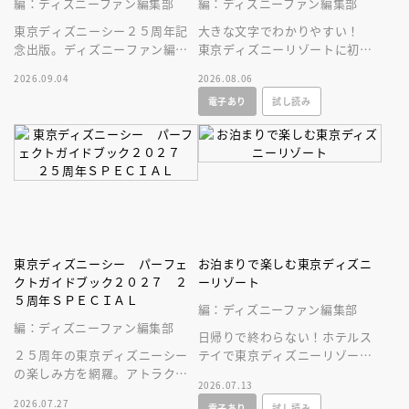
編：ディズニーファン編集部
編：ディズニーファン編集部
東京ディズニーシー２５周年記
大きな文字でわかりやすい！
念出版。ディズニーファン編集
東京ディズニーリゾートに初め
部の独自取材と秘蔵写真で構成
ていく人、またはお久しぶりの
2026.09.04
2026.08.06
したパークファン必見の２５年
人へ贈る、やさしいガイドブッ
電子あり
試し読み
史！
ク。
東京ディズニーシー パーフェ
お泊まりで楽しむ東京ディズニ
クトガイドブック２０２７ ２
ーリゾート
５周年ＳＰＥＣＩＡＬ
編：ディズニーファン編集部
編：ディズニーファン編集部
日帰りで終わらない！ホテルス
２５周年の東京ディズニーシー
テイで東京ディズニーリゾート
の楽しみ方を網羅。アトラクシ
をとことん楽しむ情報満載の一
2026.07.13
ョンやショー、レストラン、シ
冊が新登場！
2026.07.27
電子あり
試し読み