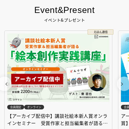
Event&Present
イベント&プレゼント
えほん通信
会員限定
オンライン
会
【アーカイブ配信中】講談社絵本新人賞オンラ
ア
インセミナー 受賞作家と担当編集者が語る
賞