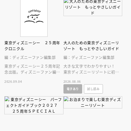
報をお届け！
東京ディズニーシー ２５周年
大人のための東京ディズニーリ
クロニクル
ゾート もっとやさしいガイド
編：ディズニーファン編集部
編：ディズニーファン編集部
東京ディズニーシー２５周年記
大きな文字でわかりやすい！
念出版。ディズニーファン編集
東京ディズニーリゾートに初め
部の独自取材と秘蔵写真で構成
ていく人、またはお久しぶりの
2026.09.04
2026.08.06
したパークファン必見の２５年
人へ贈る、やさしいガイドブッ
電子あり
試し読み
史！
ク。