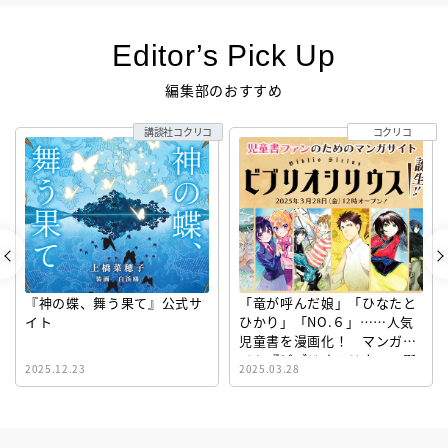
Editor’s Pick Up
編集部のおすすめ
講談社コクリコ
コクリコ
『神の蝶、舞う果て』公式サ
「竜が呼んだ娘」「ひなたと
イト
ひかり」「NO.６」……人気
児童書を漫画化！ マンガサ
イト『ビブリオシリウス』誕
2025.12.23
2025.03.28
生！