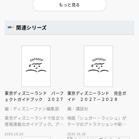
もっと見る
関連シリーズ
東京ディズニーランド パーフ
東京ディズニーランド 完全ガ
ェクトガイドブック ２０２７
イド ２０２７－２０２８
編：ディズニーファン編集部
編：講談社
東京ディズニーランドで役立つ
映画『シュガー・ラッシュ』が
情報満載のガイドブック。アト
テーマのアトラクションや新生
ラクション、ショー、レストラ
スペース・マウンテンはじめ、
2026.10.29
2026.10.26
ン、グッズまでが１冊に！
東京ディズニーランドの最新情