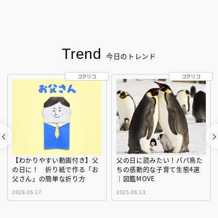
Trend
今日のトレンド
コクリコ
コクリコ
【わかりやすい動画付き】父
父の日に読みたい！パパ鳥た
の日に！ 折り紙で作る「お
ちの感動的な子育て生態4選
父さん」の簡単な折り方
｜図鑑MOVE
2026.05.17
2025.06.13