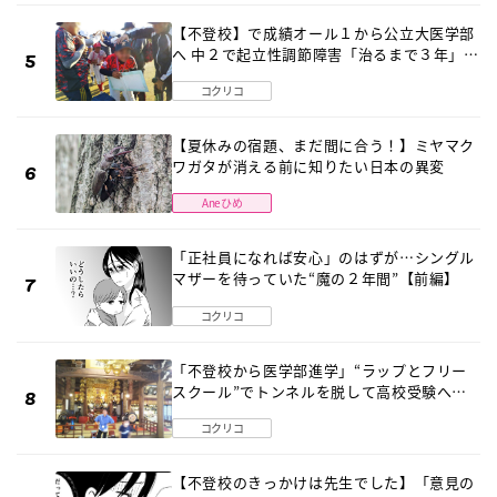
【不登校】で成績オール１から公立大医学部
へ 中２で起立性調節障害「治るまで３年」の
診断 そのとき母は
コクリコ
【夏休みの宿題、まだ間に合う！】ミヤマク
ワガタが消える前に知りたい日本の異変
Aneひめ
「正社員になれば安心」のはずが…シングル
マザーを待っていた“魔の２年間”【前編】
コクリコ
「不登校から医学部進学」“ラップとフリー
スクール”でトンネルを脱して高校受験へ
〔元野球少年の実話〕
コクリコ
【不登校のきっかけは先生でした】「意見の