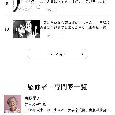
ない人間は損する」担任の一言が苦しみに…
《第１話》
コクリコ
「死にたいなら死ねばいいじゃん！」不登校
の姉に浴びせてしまった言葉【番外編・後
編】
コクリコ
もっと見る
監修者・専門家一覧
角野 栄子
児童文学作家
1935年東京・深川生まれ。大学卒業後、出版社勤務...