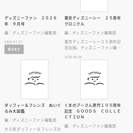
ディズニーファン ２０２６
東京ディズニーシー ２５周年
年 ９月号
クロニクル
編：ディズニーファン編集部
編：ディズニーファン編集部
東京ディズニーシー２５周年記
2026.07.27
念出版。ディズニーファン編集
電子あり
部の独自取材と秘蔵写真で構成
2026.09.04
したパークファン必見の２５年
史！
ダッフィー＆フレンズ ぬいぐ
くまのプーさん原作１００周年
るみ大図鑑
記念 ＧＯＯＤＳ ＣＯＬＬＥ
ＣＴＩＯＮ
編：ディズニーファン編集部
編：ディズニーファン編集部
大人気ダッフィー＆フレンズの