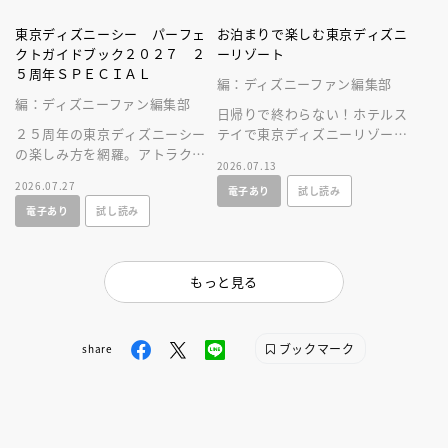
東京ディズニーシー パーフェ
お泊まりで楽しむ東京ディズニ
クトガイドブック２０２７ ２
ーリゾート
５周年ＳＰＥＣＩＡＬ
編：ディズニーファン編集部
編：ディズニーファン編集部
日帰りで終わらない！ホテルス
２５周年の東京ディズニーシー
テイで東京ディズニーリゾート
の楽しみ方を網羅。アトラクシ
をとことん楽しむ情報満載の一
2026.07.13
ョンやショー、レストラン、シ
冊が新登場！
2026.07.27
電子あり
試し読み
ョップ情報に加え、使いやすい
電子あり
試し読み
マップつき！
もっと見る
ブックマーク
share