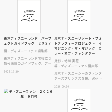
東京ディズニーランド パーフ
東京ディズニーリゾート・フォ
ェクトガイドブック ２０２７
トグラフィープロジェクト イ
マジニング・ザ・マジック カ
編：ディズニーファン編集部
ラー・オブ・ファンタジー
東京ディズニーランドで役立つ
撮影：蜷川 実花
情報満載のガイドブック。アト
編：ディズニーファン編集部
ラクション、ショー、レストラ
2026.10.29
ン、グッズまでが１冊に！
東京ディズニーシーのファンタ
ジースプリングスを蜷川実花が
撮る
2026.09.30