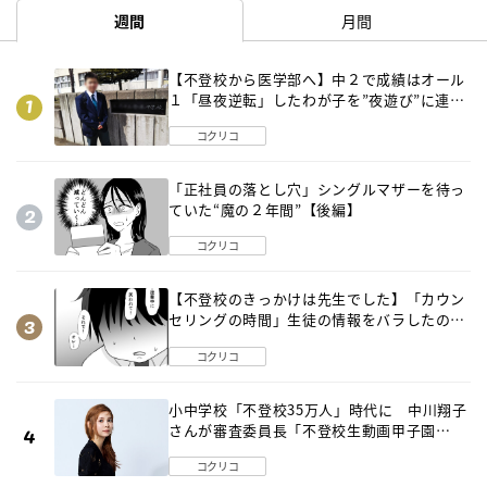
週間
月間
【不登校から医学部へ】中２で成績はオール
１「昼夜逆転」したわが子を”夜遊び”に連れ
出した母の気づき
コクリコ
「正社員の落とし穴」シングルマザーを待っ
ていた“魔の２年間”【後編】
コクリコ
【不登校のきっかけは先生でした】「カウン
セリングの時間」生徒の情報をバラしたの
は…《第２話》
コクリコ
小中学校「不登校35万人」時代に 中川翔子
さんが審査委員長「不登校生動画甲子園
2026」が開催
コクリコ