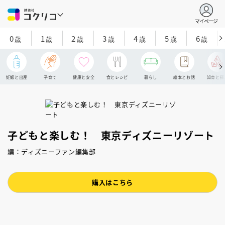
マイページ
0
1
2
3
4
5
6
歳
歳
歳
歳
歳
歳
歳
妊娠と出産
子育て
健康と安全
食とレシピ
暮らし
絵本とお話
知育と探
子どもと楽しむ！ 東京ディズニーリゾート
編：ディズニーファン編集部
購入はこちら