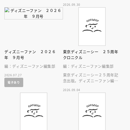
撮る
2026.09.30
ディズニーファン ２０２６
東京ディズニーシー ２５周年
年 ９月号
クロニクル
編：ディズニーファン編集部
編：ディズニーファン編集部
東京ディズニーシー２５周年記
2026.07.27
念出版。ディズニーファン編集
電子あり
部の独自取材と秘蔵写真で構成
2026.09.04
したパークファン必見の２５年
史！