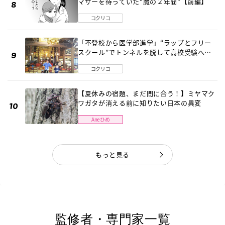
マザーを待っていた“魔の２年間”【前編】
コクリコ
「不登校から医学部進学」“ラップとフリー
スクール”でトンネルを脱して高校受験へ
〔元野球少年の実話〕
コクリコ
【夏休みの宿題、まだ間に合う！】ミヤマク
ワガタが消える前に知りたい日本の異変
Aneひめ
もっと見る
監修者・専門家一覧