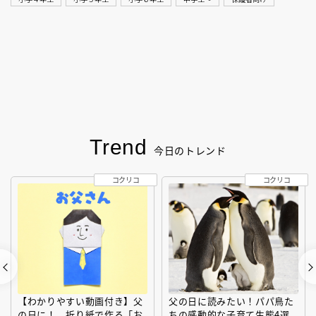
Trend
今日のトレンド
コクリコ
コクリコ
【わかりやすい動画付き】父
父の日に読みたい！パパ鳥た
の日に！ 折り紙で作る「お
ちの感動的な子育て生態4選