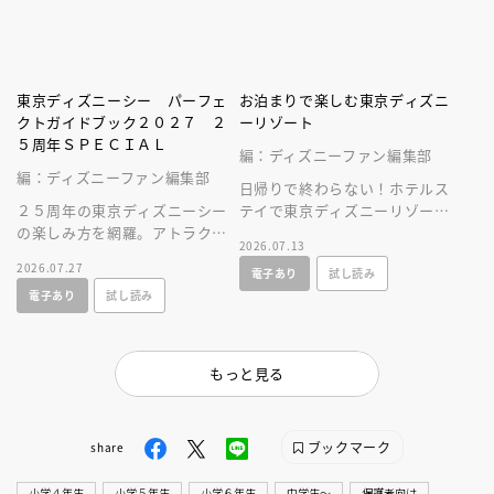
東京ディズニーシー パーフェ
お泊まりで楽しむ東京ディズニ
クトガイドブック２０２７ ２
ーリゾート
５周年ＳＰＥＣＩＡＬ
編：ディズニーファン編集部
編：ディズニーファン編集部
日帰りで終わらない！ホテルス
２５周年の東京ディズニーシー
テイで東京ディズニーリゾート
の楽しみ方を網羅。アトラクシ
をとことん楽しむ情報満載の一
2026.07.13
ョンやショー、レストラン、シ
冊が新登場！
2026.07.27
電子あり
試し読み
ョップ情報に加え、使いやすい
電子あり
試し読み
マップつき！
もっと見る
ブックマーク
share
小学４年生
小学５年生
小学６年生
中学生〜
保護者向け