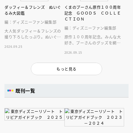
ダッフィー＆フレンズ ぬいぐ
くまのプーさん原作１００周年
るみ大図鑑
記念 ＧＯＯＤＳ ＣＯＬＬＥ
ＣＴＩＯＮ
編：ディズニーファン編集部
編：ディズニーファン編集部
大人気ダッフィー＆フレンズの
撮り下ろしたっぷり。ぬいぐる
原作１００周年記念。みんな大
みにとことん癒やされる１冊。
好き、プーさんのグッズを網羅
2026.09.25
した１冊！
2026.09.15
もっと見る
既刊一覧