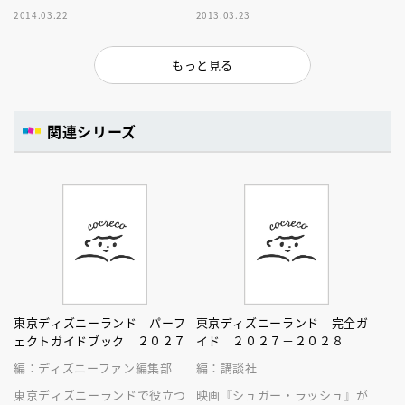
で。「知りたい」好奇心を刺激
リゾートの小さな秘密と物語が
2014.03.22
2013.03.23
する、秘密と謎がいっぱいのガ
たくさんつまったガイドブッ
イドブック！
ク！
もっと見る
関連シリーズ
東京ディズニーランド パーフ
東京ディズニーランド 完全ガ
ェクトガイドブック ２０２７
イド ２０２７－２０２８
編：ディズニーファン編集部
編：講談社
東京ディズニーランドで役立つ
映画『シュガー・ラッシュ』が