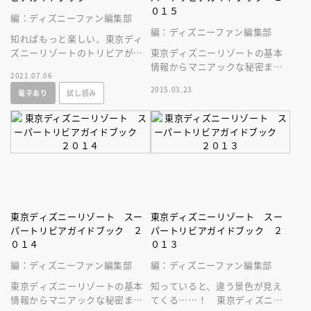
０１５
編：ディズニーファン編集部
編：ディズニーファン編集部
知ればもっと楽しい、東京ディ
ズニーリゾートのトリビアがが
東京ディズニーリゾートの基本
いっぱい！ クイズとトリビ
情報からマニアックな秘密ま
2021.07.06
ア、実用情報にあふれた、遊べ
で。「知りたい」好奇心を刺激
2015.03.23
電子あり
試し読み
るガイドブック
する、秘密と謎がいっぱいのガ
イドブック！
東京ディズニーリゾート スー
東京ディズニーリゾート スー
パートリビアガイドブック ２
パートリビアガイドブック ２
０１４
０１３
編：ディズニーファン編集部
編：ディズニーファン編集部
東京ディズニーリゾートの基本
知っていると、違う景色が見え
情報からマニアックな秘密ま
てくる……！ 東京ディズニー