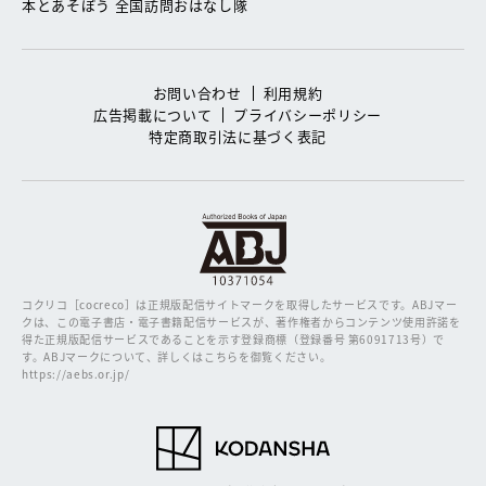
本とあそぼう 全国訪問おはなし隊
お問い合わせ
利用規約
広告掲載について
プライバシーポリシー
特定商取引法に基づく表記
コクリコ［cocreco］は正規版配信サイトマークを取得したサービスです。
ABJマー
クは、この電子書店・電子書籍配信サービスが、著作権者からコンテンツ使用許諾を
得た正規版配信サービスであることを示す登録商標（登録番号 第6091713号）で
す。ABJマークについて、詳しくはこちらを御覧ください。
https://aebs.or.jp/