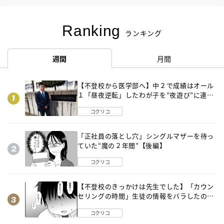
Ranking
ランキング
週間
月間
【不登校から医学部へ】中２で成績はオール
１「昼夜逆転」したわが子を”夜遊び”に連れ
出した母の気づき
コクリコ
「正社員の落とし穴」シングルマザーを待っ
ていた“魔の２年間”【後編】
コクリコ
【不登校のきっかけは先生でした】「カウン
セリングの時間」生徒の情報をバラしたの
は…《第２話》
コクリコ