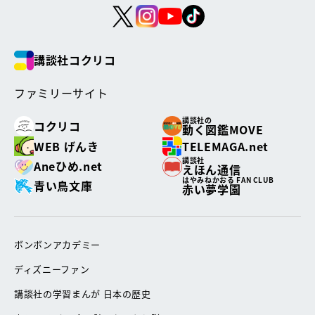
講談社コクリコ
ファミリーサイト
講談社の
コクリコ
動く図鑑MOVE
WEB げんき
TELEMAGA.net
講談社
Aneひめ.net
えほん通信
はやみねかおる FAN CLUB
青い鳥文庫
赤い夢学園
ボンボンアカデミー
ディズニーファン
講談社の学習まんが 日本の歴史