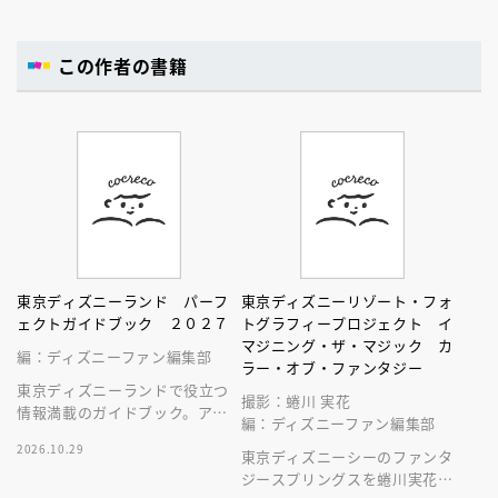
この作者の書籍
東京ディズニーランド パーフ
東京ディズニーリゾート・フォ
ェクトガイドブック ２０２７
トグラフィープロジェクト イ
マジニング・ザ・マジック カ
編：ディズニーファン編集部
ラー・オブ・ファンタジー
東京ディズニーランドで役立つ
撮影：蜷川 実花
情報満載のガイドブック。アト
編：ディズニーファン編集部
ラクション、ショー、レストラ
2026.10.29
ン、グッズまでが１冊に！
東京ディズニーシーのファンタ
ジースプリングスを蜷川実花が