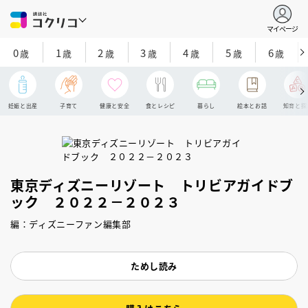
マイページ
0
1
2
3
4
5
6
歳
歳
歳
歳
歳
歳
歳
妊娠と出産
子育て
健康と安全
食とレシピ
暮らし
絵本とお話
知育と探
東京ディズニーリゾート トリビアガイドブ
ック ２０２２－２０２３
編：ディズニーファン編集部
ためし読み