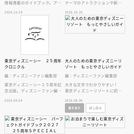
情報満載のガイドブック。アト
テーマのアトラクションや新生
ラクション、ショー、レストラ
スペース・マウンテンはじめ、
2026.10.29
2026.10.26
ン、グッズまでが１冊に！
東京ディズニーランドの最新情
報をお届け！
東京ディズニーシー ２５周年
大人のための東京ディズニーリ
クロニクル
ゾート もっとやさしいガイド
編：ディズニーファン編集部
編：ディズニーファン編集部
東京ディズニーシー２５周年記
大きな文字でわかりやすい！
念出版。ディズニーファン編集
東京ディズニーリゾートに初め
部の独自取材と秘蔵写真で構成
ていく人、またはお久しぶりの
2026.09.04
2026.08.06
したパークファン必見の２５年
人へ贈る、やさしいガイドブッ
電子あり
試し読み
史！
ク。