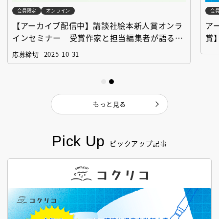
会員限定
オンライン
会
【アーカイブ配信中】講談社絵本新人賞オンラ
ア
インセミナー 受賞作家と担当編集者が語る
賞
「絵本創作実践講座」
作
応募締切
2025-10-31
もっと見る
Pick Up
ピックアップ記事