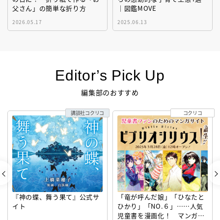
父さん」の簡単な折り方
｜図鑑MOVE
2026.05.17
2025.06.13
Editor’s Pick Up
編集部のおすすめ
講談社コクリコ
コクリコ
『神の蝶、舞う果て』公式サ
「竜が呼んだ娘」「ひなたと
イト
ひかり」「NO.６」……人気
児童書を漫画化！ マンガサ