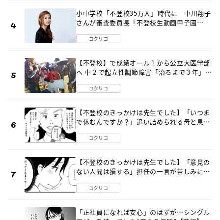
小中学校「不登校35万人」時代に 中川翔子
さんが審査委員長「不登校生動画甲子園
2026」が開催
コクリコ
【不登校】で成績オール１から公立大医学部
へ 中２で起立性調節障害「治るまで３年」の
診断 そのとき母は
コクリコ
【不登校のきっかけは先生でした】「いつま
で休むんですか？」追い詰められる母と息子
《第６話》
コクリコ
【不登校のきっかけは先生でした】「意見の
ない人間は損する」担任の一言が苦しみに…
《第１話》
コクリコ
「正社員になれば安心」のはずが…シングル