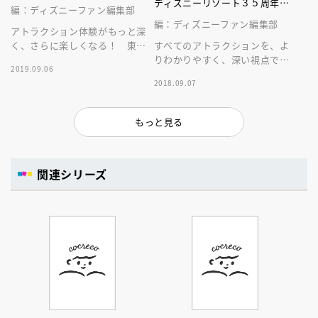
ディズニーリゾート３５周年ス
編：ディズニーファン編集部
ペシャル
編：ディズニーファン編集部
アトラクション体験がもっと深
く、さらに楽しくなる！ 東京
すべてのアトラクションを、よ
ディズニーリゾートのアトラク
りわかりやすく、深い視点で紹
2019.09.06
ションの魅力を味わうためのガ
介する頼れる完全攻略ガイド。
2018.09.07
イドブック
３５周年の情報も満載のスペシ
ャル版！
もっと見る
関連シリーズ