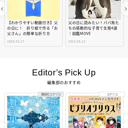
父の日に読みたい！パパ鳥た
【梅雨】の対策と過ごし方
ちの感動的な子育て生態4選
「洗濯」「紫外線」「エアコ
｜図鑑MOVE
ン」「ゲリラ豪雨」…〔気象
予報士が完全ガイド〕
2025.06.13
2026.05.30
Editor’s Pick Up
編集部のおすすめ
コクリコ
えほん通信