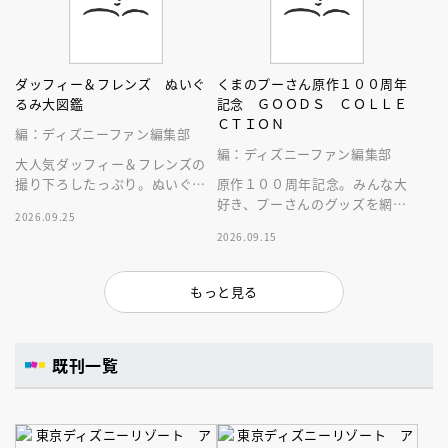
ダッフィー＆フレンズ ぬいぐ
くまのプーさん原作１００周年
るみ大図鑑
記念 ＧＯＯＤＳ ＣＯＬＬＥ
ＣＴＩＯＮ
編：ディズニーファン編集部
編：ディズニーファン編集部
大人気ダッフィー＆フレンズの
撮り下ろしたっぷり。ぬいぐる
原作１００周年記念。みんな大
みにとことん癒やされる１冊。
好き、プーさんのグッズを網羅
2026.09.25
した１冊！
2026.09.15
もっと見る
既刊一覧