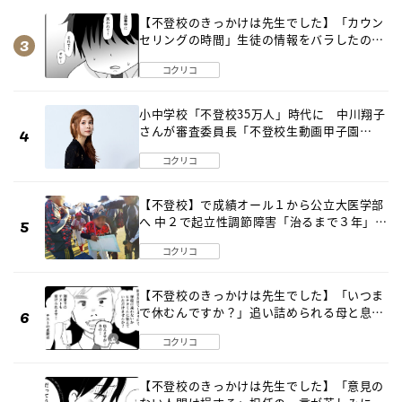
【不登校のきっかけは先生でした】「カウン
セリングの時間」生徒の情報をバラしたの
は…《第２話》
コクリコ
小中学校「不登校35万人」時代に 中川翔子
さんが審査委員長「不登校生動画甲子園
2026」が開催
コクリコ
【不登校】で成績オール１から公立大医学部
へ 中２で起立性調節障害「治るまで３年」の
診断 そのとき母は
コクリコ
【不登校のきっかけは先生でした】「いつま
で休むんですか？」追い詰められる母と息子
《第６話》
コクリコ
【不登校のきっかけは先生でした】「意見の