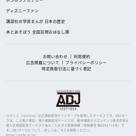
ディズニーファン
講談社の学習まんが 日本の歴史
本とあそぼう 全国訪問おはなし隊
お問い合わせ
利用規約
広告掲載について
プライバシーポリシー
特定商取引法に基づく表記
コクリコ［cocreco］は正規版配信サイトマークを取得したサービスです。
ABJマー
クは、この電子書店・電子書籍配信サービスが、著作権者からコンテンツ使用許諾を
得た正規版配信サービスであることを示す登録商標（登録番号 第6091713号）で
す。ABJマークについて、詳しくはこちらを御覧ください。
https://aebs.or.jp/