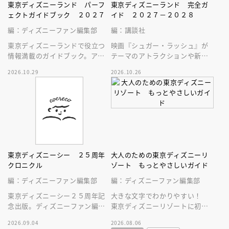
東京ディズニーランド パーフ
東京ディズニーランド 完全ガ
ェクトガイドブック ２０２７
イド ２０２７－２０２８
編：ディズニーファン編集部
編：講談社
東京ディズニーランドで役立つ
映画『シュガー・ラッシュ』が
情報満載のガイドブック。アト
テーマのアトラクションや新生
ラクション、ショー、レストラ
スペース・マウンテンはじめ、
2026.10.29
2026.10.26
ン、グッズまでが１冊に！
東京ディズニーランドの最新情
報をお届け！
東京ディズニーシー ２５周年
大人のための東京ディズニーリ
クロニクル
ゾート もっとやさしいガイド
編：ディズニーファン編集部
編：ディズニーファン編集部
東京ディズニーシー２５周年記
大きな文字でわかりやすい！
念出版。ディズニーファン編集
東京ディズニーリゾートに初め
部の独自取材と秘蔵写真で構成
ていく人、またはお久しぶりの
2026.09.04
2026.08.06
したパークファン必見の２５年
人へ贈る、やさしいガイドブッ