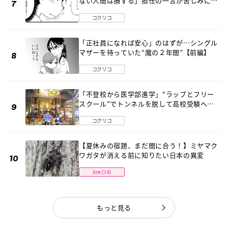
ない人間は損する」担任の一言が苦しみに…
《第１話》
コクリコ
「正社員になれば安心」のはずが…シングル
マザーを待っていた“魔の２年間”【前編】
コクリコ
「不登校から医学部進学」“ラップとフリー
スクール”でトンネルを脱して高校受験へ
〔元野球少年の実話〕
コクリコ
【夏休みの宿題、まだ間に合う！】ミヤマク
ワガタが消える前に知りたい日本の異変
Aneひめ
もっと見る