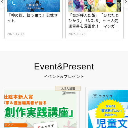
「竜が呼んだ娘」「ひなたと
ぎょうざが いなくなり さ
ひかり」「NO.６」……人気
がしています 公式サイト
児童書を漫画化！ マンガサ
イト『ビブリオシリウス』誕
2025.03.28
2024.03.06
生！
Event&Present
イベント&プレゼント
コクリコ