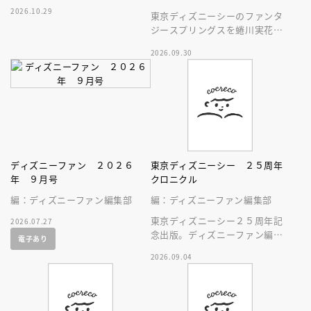
ラクション、ショー、レストラ
2026.10.29
ン、グッズまでが１冊に！
東京ディズニーシーのファンタ
ジースプリングスを蜷川実花が
撮る
2026.09.30
ディズニーファン ２０２６
東京ディズニーシー ２５周年
年 ９月号
クロニクル
編：ディズニーファン編集部
編：ディズニーファン編集部
東京ディズニーシー２５周年記
2026.07.27
念出版。ディズニーファン編集
電子あり
部の独自取材と秘蔵写真で構成
2026.09.04
したパークファン必見の２５年
史！