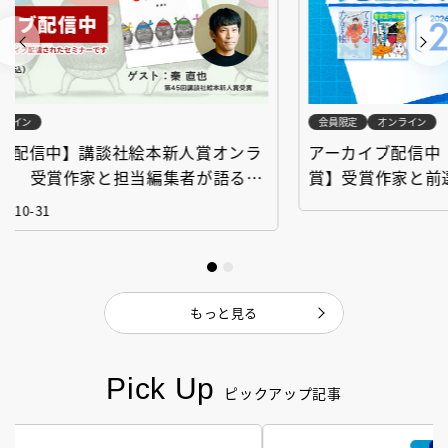
会員限定
オンライン
会
アーカイブ配信中【第67回講談社児童文学新人
【
賞】受賞作家と前選考委員に聞く「児童文学創
イ
作セミナー」
「
応募
もっと見る
Pick Up
ピックアップ記事