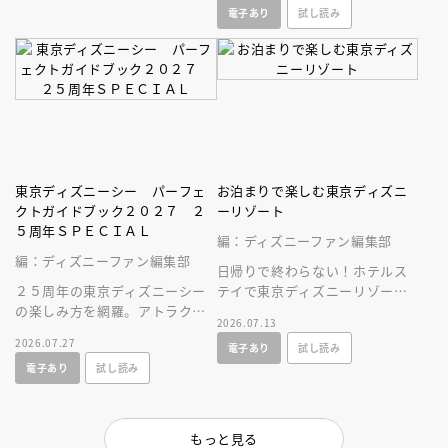
電子あり
試し読み
史！
ク。
東京ディズニーシー パーフェ
お泊まりで楽しむ東京ディズニ
クトガイドブック２０２７ ２
ーリゾート
５周年ＳＰＥＣＩＡＬ
編：ディズニーファン編集部
編：ディズニーファン編集部
日帰りで終わらない！ホテルス
２５周年の東京ディズニーシー
テイで東京ディズニーリゾート
の楽しみ方を網羅。アトラクシ
をとことん楽しむ情報満載の一
2026.07.13
ョンやショー、レストラン、シ
冊が新登場！
2026.07.27
電子あり
試し読み
ョップ情報に加え、使いやすい
電子あり
試し読み
マップつき！
もっと見る