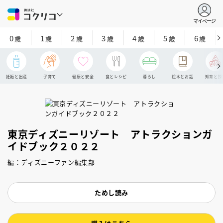
マイページ
0
1
2
3
4
5
6
歳
歳
歳
歳
歳
歳
歳
妊娠と出産
子育て
健康と安全
食とレシピ
暮らし
絵本とお話
知育と探
東京ディズニーリゾート アトラクションガ
イドブック２０２２
編：ディズニーファン編集部
ためし読み