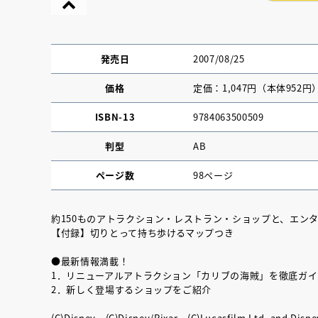
発売日
2007/08/25
価格
定価：1,047円（本体952円
ISBN-13
9784063500509
判型
AB
ページ数
98ページ
約150ものアトラクション・レストラン・ショップと、エン
【付録】切りとって持ち歩けるマップつき
『NO.６再会』
●最新情報満載！
イト ＃４ 20
1．リニューアルアトラクション「カリブの海賊」を徹底ガイ
2．新しく登場するショップをご紹介
2025.02.17
(C)Disney (C)Disney/Pixar (C)Lucasfilm Ltd. and Disne