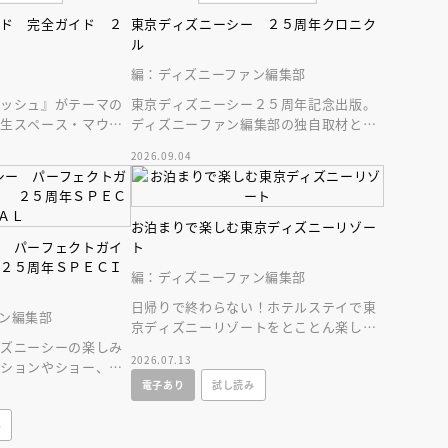
ンド 完全ガイド ２
東京ディズニーシー ２５周年クロニク
ル
編：ディズニーファン編集部
ラッシュ』がテーマの
東京ディズニーシー２５周年記念出版。
新生スペース・マウン
ディズニーファン編集部の独自取材と秘
ディズニーランドの最
蔵写真で構成したパークファン必見の２
2026.09.04
５年史！
お泊まりで楽しむ東京ディズニーリゾー
ー パーフェクトガイ
ト
 ２５周年ＳＰＥＣＩ
編：ディズニーファン編集部
日帰りで終わらない！ホテルステイで東
ン編集部
京ディズニーリゾートをとことん楽しむ
ィズニーシーの楽しみ
情報満載の一冊が新登場！
2026.07.13
クションやショー、レ
電子あり
試し読み
情報に加え、使いや
み