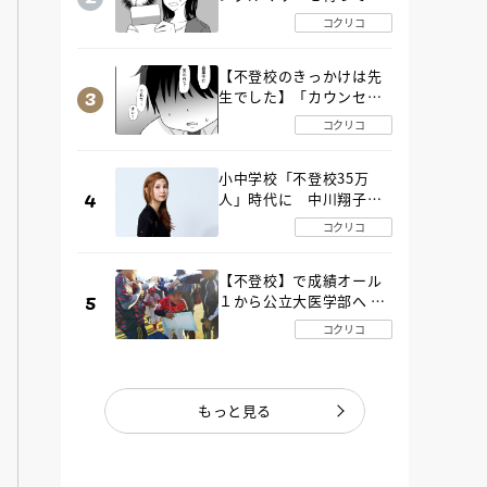
た“魔の２年間”【後編】
コクリコ
【不登校のきっかけは先
生でした】「カウンセリ
ングの時間」生徒の情報
コクリコ
をバラしたのは…《第２
話》
小中学校「不登校35万
人」時代に 中川翔子さ
んが審査委員長「不登校
コクリコ
生動画甲子園 2026」が開
催
【不登校】で成績オール
１から公立大医学部へ 中
２で起立性調節障害「治
コクリコ
るまで３年」の診断 その
とき母は
もっと見る