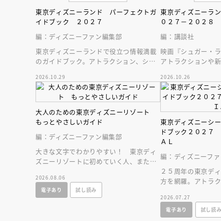
東京ディズニーランド パーフェクトガ
東京ディズニーラ
イドブック ２０２７
０２７－２０２８
編：ディズニーファン編集部
編：講談社
東京ディズニーランドで役立つ情報満載
映画『シュガー・
のガイドブック。アトラクション、ショ
アトラクションや
ー、レストラン、グッズまでが１冊に！
テンはじめ、東京
2026.10.29
2026.10.26
新情報をお届け！
大人のための東京ディズニーリゾート
もっとやさしいガイド
東京ディズニーシ
ドブック２０２７
編：ディズニーファン編集部
ＡＬ
大きな文字でわかりやすい！ 東京ディ
編：ディズニーファ
ズニーリゾートに初めていく人、または
お久しぶりの人へ贈る、やさしいガイド
２５周年の東京デ
2026.08.06
ブック。
方を網羅。アトラ
電子あり
試し読み
ストラン、ショップ
2026.07.27
すいマップつき！
電子あり
試し読