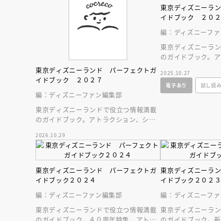
人賞オンラ
東京ディズニーラ
と担当編集
イドブック ２０
応募締切
202
講座」
編：ディズニーファ
東京ディズニーラ
のガイドブック。ア
ー、レストラン、グ
東京ディズニーランド パーフェクトガ
2025.10.27
イドブック ２０２７
電子あり
試し読
編：ディズニーファン編集部
東京ディズニーランドで役立つ情報満載
のガイドブック。アトラクション、ショ
ー、レストラン、グッズまでが１冊に！
2026.10.29
東京ディズニーランド パーフェクトガ
東京ディズニーラ
イドブック２０２４
イドブック２０２
編：ディズニーファン編集部
編：ディズニーファ
東京ディズニーランドで役立つ情報満載
東京ディズニーラ
のガイドブック。４０周年特集、アトラ
のガイドブック。新