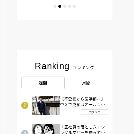
Ranking
ランキング
週間
月間
【不登校から医学部へ】
中２で成績はオール１
「昼夜逆転」したわが子
コクリコ
を”夜遊び”に連れ出した
母の気づき
「正社員の落とし穴」シ
ングルマザーを待ってい