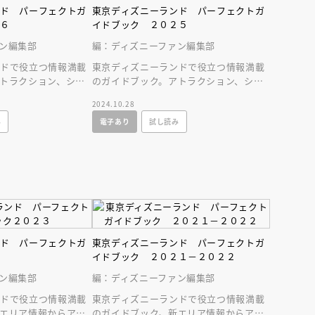
インセミナー 受賞作家
童文学新人賞】受賞作家と前
ンド パーフェクトガ
東京ディズニーランド パーフェクトガ
者が語る「絵本創作実践
員に聞く「児童文学創作セミ
２６
イドブック ２０２５
5-10-31
ン編集部
編：ディズニーファン編集部
ンドで役立つ情報満載
東京ディズニーランドで役立つ情報満載
トラクション、ショ
のガイドブック。アトラクション、ショ
ッズまでが１冊に！
ー、レストラン、グッズまでが１冊に！
2024.10.28
み
電子あり
試し読み
ンド パーフェクトガ
東京ディズニーランド パーフェクトガ
３
イドブック ２０２１－２０２２
ン編集部
編：ディズニーファン編集部
ンドで役立つ情報満載
東京ディズニーランドで役立つ情報満載
エリア情報からアト
のガイドブック。新エリア情報からアト