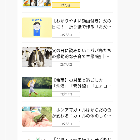
語」６選
げんき
【わかりやすい動画付き】父の
日に！ 折り紙で作る「お父さ
ん」の簡単な折り方
コクリコ
父の日に読みたい！パパ鳥たち
の感動的な子育て生態4選｜図
鑑MOVE
コクリコ
【梅雨】の対策と過ごし方
「洗濯」「紫外線」「エアコ
ン」「ゲリラ豪雨」…〔気象予
コクリコ
報士が完全ガイド〕
ニホンアマガエルはからだの色
が変わる！カエルの体のしくみ
から両生類の特ちょうまで図鑑
コクリコ
MOVEが解説！
「台風・大雨の備え」子どもと