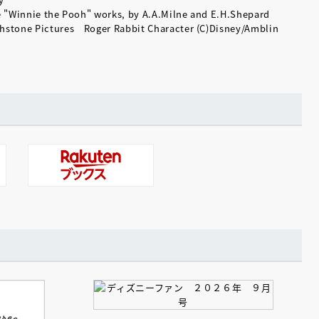
e "Winnie the Pooh" works, by A.A.Milne and E.H.Shepard
chstone Pictures Roger Rabbit Character (C)Disney/Amblin