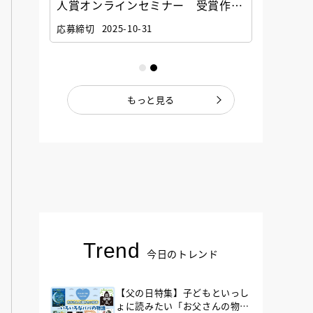
選考委
人賞オンラインセミナー 受賞作家
童文学
ナー」
と担当編集者が語る「絵本創作実践
員に聞
応募締切
2025-10-31
講座」
もっと見る
Trend
今日のトレンド
【父の日特集】子どもといっし
ょに読みたい「お父さんの物