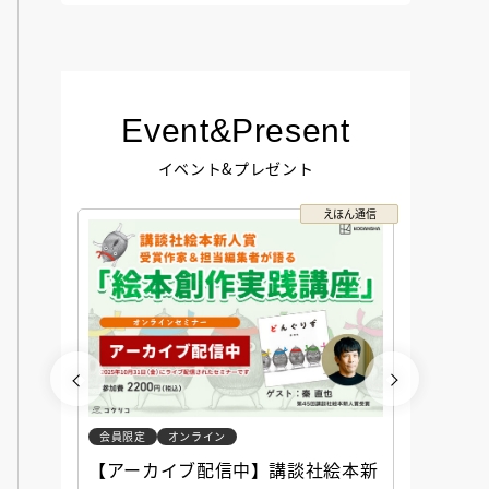
Event&Present
イベント&プレゼント
コクリコ
えほん通信
会員限定
オンライン
会員限定
談社児
【アーカイブ配信中】講談社絵本新
アーカ