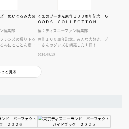
ンズ ぬいぐるみ大図
くまのプーさん原作１００周年記念 Ｇ
ＯＯＤＳ ＣＯＬＬＥＣＴＩＯＮ
ン編集部
編：ディズニーファン編集部
＆フレンズの撮り下ろ
原作１００周年記念。みんな大好き、プ
ぐるみにとことん癒や
ーさんのグッズを網羅した１冊！
2026.09.15
えほん通信
もっと見る
ンライン
会員限定
オンライン
ブ配信中】講談社絵本新
アーカイブ配信中【第67回講