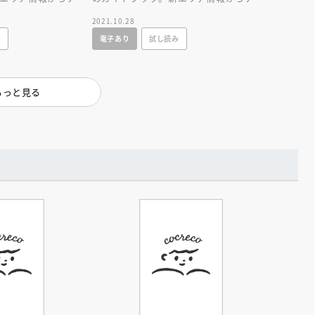
、レストラン、グッ
ラクション、ショー、レストラン、グッ
2021.10.28
ズまでが１冊に！
み
電子あり
試し読み
もっと見る