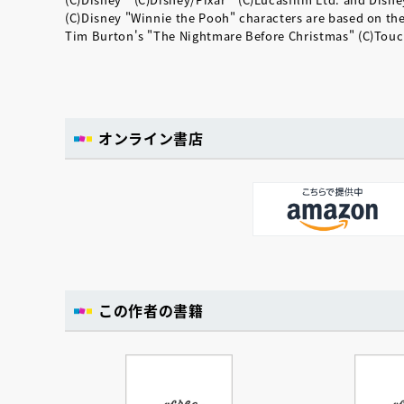
(C)Disney "Winnie the Pooh" characters are based on th
Tim Burton's "The Nightmare Before Christmas" (C)Tou
オンライン書店
この作者の書籍