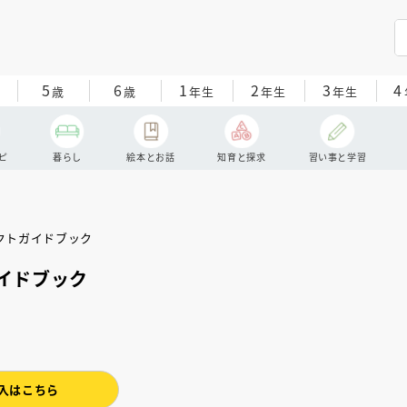
5
6
1
2
3
4
歳
歳
年生
年生
年生
ピ
暮らし
絵本とお話
知育と探求
習い事と学習
イドブック
入はこちら