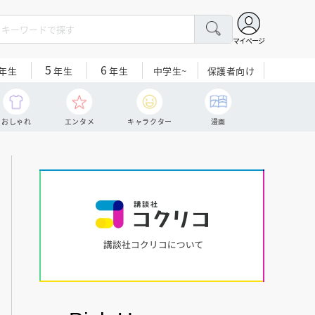
マイページ
5
6
中学生~
保護者向け
年生
年生
年生
おしゃれ
エンタメ
キャラクター
漫画