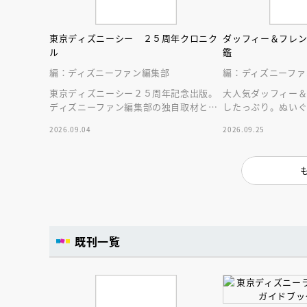
東京ディズニーシー ２５周年クロニク
ダッフィー＆フレ
ル
鑑
編：ディズニーファン編集部
編：ディズニーファ
東京ディズニーシー２５周年記念出版。
大人気ダッフィー
ディズニーファン編集部の独自取材と秘
したっぷり。ぬい
蔵写真で構成したパークファン必見の２
される１冊。
2026.09.04
2026.09.25
５年史！
既刊一覧
会員限定
オ
【アーカイ