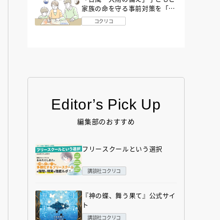
家族の命を守る事前対策を「防
災アドバイザー」が解説
コクリコ
Editor’s Pick Up
編集部のおすすめ
フリースクールという選択
講談社コクリコ
『神の蝶、舞う果て』公式サイ
ト
講談社コクリコ