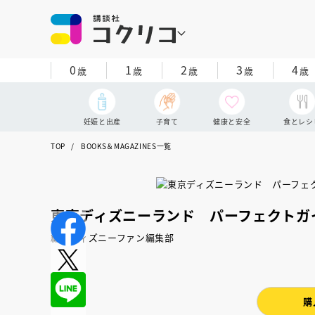
0
1
2
3
4
歳
歳
歳
歳
歳
妊娠と出産
子育て
健康と安全
食とレシ
TOP
BOOKS＆MAGAZINES一覧
東京ディズニーランド パーフェクトガ
編：ディズニーファン編集部
購