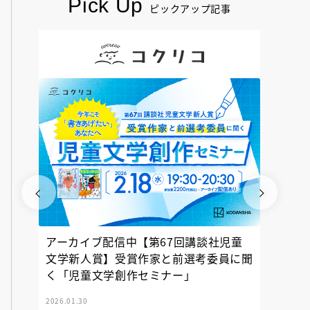
Pick Up
ピックアップ記事
アーカイブ配信中【第67回講談社児童
『神の
文学新人賞】受賞作家と前選考委員に聞
く「児童文学創作セミナー」
2026.01.30
2025.12.23